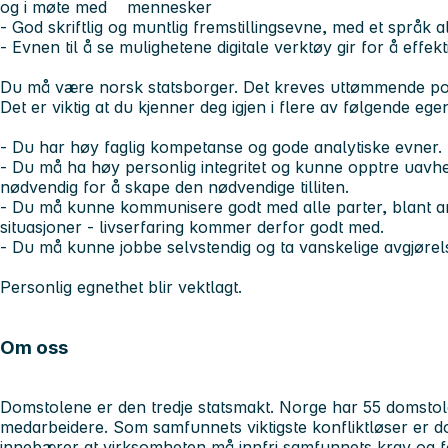
og i møte med mennesker
- God skriftlig og muntlig fremstillingsevne, med et språk a
- Evnen til å se mulighetene digitale verktøy gir for å effek
Du må være norsk statsborger. Det kreves uttømmende politi
Det er viktig at du kjenner deg igjen i flere av følgende eg
- Du har høy faglig kompetanse og gode analytiske evner.
- Du må ha høy personlig integritet og kunne opptre uavhe
nødvendig for å skape den nødvendige tilliten.
- Du må kunne kommunisere godt med alle parter, blant a
situasjoner - livserfaring kommer derfor godt med.
- Du må kunne jobbe selvstendig og ta vanskelige avgjørel
Personlig egnethet blir vektlagt.
Om oss
Domstolene er den tredje statsmakt. Norge har 55 domsto
medarbeidere. Som samfunnets viktigste konfliktløser er do
innebærer at virksomheten må innfri samfunnets krav og f