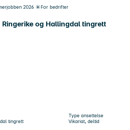
erjobben
2026
☀️
For bedrifter
Ringerike og Hallingdal tingrett
Type ansettelse
al tingrett
Vikariat, deltid