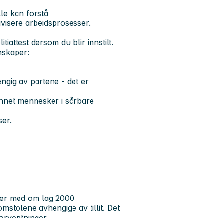
lle kan forstå
tivisere arbeidsprosesser.
attest dersom du blir innstilt.
enskaper:
ngig av partene - det er
nnet mennesker i sårbare
ser.
ler med om lag 2000
mstolene avhengige av tillit. Det
orventninger.