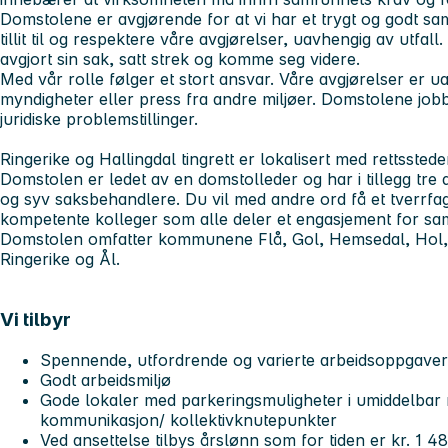
Domstolene er avgjørende for at vi har et trygt og godt samf
tillit til og respektere våre avgjørelser, uavhengig av utfal
avgjort sin sak, satt strek og komme seg videre.
Med vår rolle følger et stort ansvar. Våre avgjørelser er 
myndigheter eller press fra andre miljøer. Domstolene jo
juridiske problemstillinger.
Ringerike og Hallingdal tingrett er lokalisert med rettsste
Domstolen er ledet av en domstolleder og har i tillegg t
og syv saksbehandlere. Du vil med andre ord få et tverrfag
kompetente kolleger som alle deler et engasjement for sa
Domstolen omfatter kommunene Flå, Gol, Hemsedal, Hol, 
Ringerike og Ål.
Vi tilbyr
Spennende, utfordrende og varierte arbeidsoppgave
Godt arbeidsmiljø
Gode lokaler med parkeringsmuligheter i umiddelbar n
kommunikasjon/ kollektivknutepunkter
Ved ansettelse tilbys årslønn som for tiden er kr. 1 4