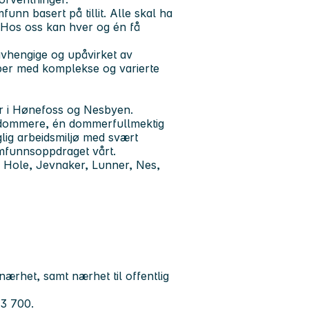
unn basert på tillit. Alle skal ha
l. Hos oss kan hver og én få
uavhengige og upåvirket av
bber med komplekse og varierte
der i Hønefoss og Nesbyen.
re dommere, én dommerfullmektig
lig arbeidsmiljø med svært
mfunnsoppdraget vårt.
Hole, Jevnaker, Lunner, Nes,
r
ærhet, samt nærhet til offentlig
83 700.