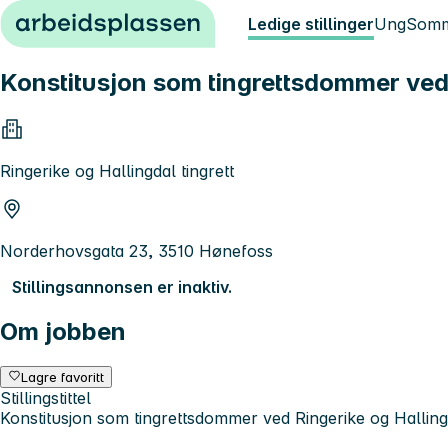
Hopp til innhold
Ledige stillinger
Ung
Somm
Konstitusjon som tingrettsdommer ved 
Ringerike og Hallingdal tingrett
Norderhovsgata 23, 3510 Hønefoss
Stillingsannonsen er inaktiv.
Om jobben
Lagre favoritt
Stillingstittel
Konstitusjon som tingrettsdommer ved Ringerike og Hallingd