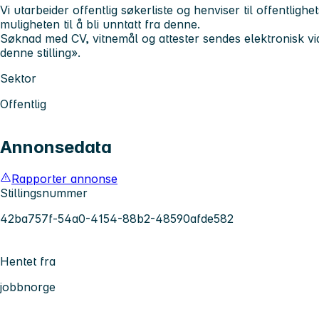
Vi utarbeider offentlig søkerliste og henviser til offentlighe
muligheten til å bli unntatt fra denne.
Søknad med CV, vitnemål og attester sendes elektronisk v
denne stilling».
Sektor
Offentlig
Annonsedata
Rapporter annonse
Stillingsnummer
42ba757f-54a0-4154-88b2-48590afde582
Hentet fra
jobbnorge