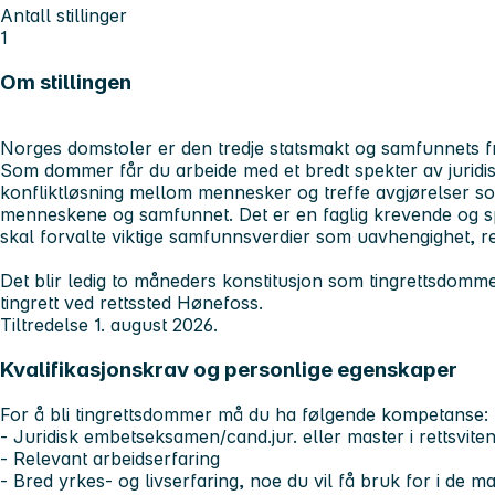
Antall stillinger
1
Om stillingen
Norges domstoler er den tredje statsmakt og samfunnets fr
Som dommer får du arbeide med et bredt spekter av juridiske
konfliktløsning mellom mennesker og treffe avgjørelser s
menneskene og samfunnet. Det er en faglig krevende og s
skal forvalte viktige samfunnsverdier som uavhengighet, rett
Det blir ledig to måneders konstitusjon som tingrettsdomme
tingrett ved rettssted Hønefoss.
Tiltredelse 1. august 2026.
Kvalifikasjonskrav og personlige egenskaper
For å bli tingrettsdommer må du ha følgende kompetanse:
- Juridisk embetseksamen/cand.jur. eller master i rettsvite
- Relevant arbeidserfaring
- Bred yrkes- og livserfaring, noe du vil få bruk for i de 