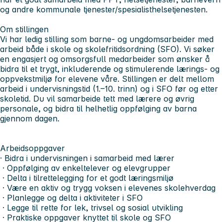
og andre kommunale tjenester/spesialisthelsetjenesten.
Om stillingen
Vi har ledig stilling som barne- og ungdomsarbeider med
arbeid både i skole og skolefritidsordning (SFO). Vi søker
en engasjert og omsorgsfull medarbeider som ønsker å
bidra til et trygt, inkluderende og stimulerende lærings- og
oppvekstmiljø for elevene våre. Stillingen er delt mellom
arbeid i undervisningstid (1.–10. trinn) og i SFO før og etter
skoletid. Du vil samarbeide tett med lærere og øvrig
personale, og bidra til helhetlig oppfølging av barna
gjennom dagen.
Arbeidsoppgaver
· Bidra i undervisningen i samarbeid med lærer
· Oppfølging av enkeltelever og elevgrupper
· Delta i tilrettelegging for et godt læringsmiljø
· Være en aktiv og trygg voksen i elevenes skolehverdag
· Planlegge og delta i aktiviteter i SFO
· Legge til rette for lek, trivsel og sosial utvikling
· Praktiske oppgaver knyttet til skole og SFO