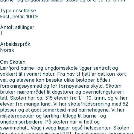
Type ansettelse
Fast, heltid 100%
Antall stillinger
1
Arbeidsspråk
Norsk
Om Skolen
Leirfjord barne- og ungdomsskole ligger sentralt og
vakkert til i variert natur. Fra hav til fjell er det kun kort
vei, og elevene kan besøke ulike biotoper både i
forskningsøyemed og for fornøyelsens skyld. Skolen
bruker nærområdet til dagsturer og overnattingsturer i
telt. Skolen har ca. 315 elever fra 1. – 10. trinn, og vi har
elever fra mange land. Vi har skolefritidsordning med 52
plasser og et godt samarbeid med barnehagene. Vi har
miljøterapeuter og lærling i tillegg til barne- og
ungdomsarbeidere. På skolen har vi hall og
svømmehall. Vegg i vegg ligger også helsesenter. Skolen
har et godt samarbeid med PPT, helsetjenester, barnevern