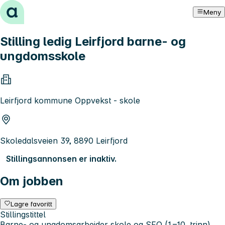
Hopp til innhold
Meny
Stilling ledig Leirfjord barne- og
ungdomsskole
Leirfjord kommune Oppvekst - skole
Skoledalsveien 39, 8890 Leirfjord
Stillingsannonsen er inaktiv.
Om jobben
Lagre favoritt
Stillingstittel
Barne- og ungdomsarbeider skole og SFO (1.–10. trinn)