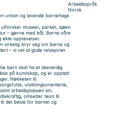
Arbeidsspråk
Norsk
 en urban og levende barnehage
i utforsker museer, parker, sjøen
tur – gjerne med båt. Barna våre
g ekte opplevelser.
om virkelig bryr seg om barna og
ert – vi vet at gode relasjoner
e barn skal ha et likeverdig
aksis på kunnskap, og er opptatt
ger. Nøkkelen til
gsfulle, utviklingsorienterte,
 samt arbeidsplassen sin.
ekraftig, omsetter teori til
il det beste for barnet og