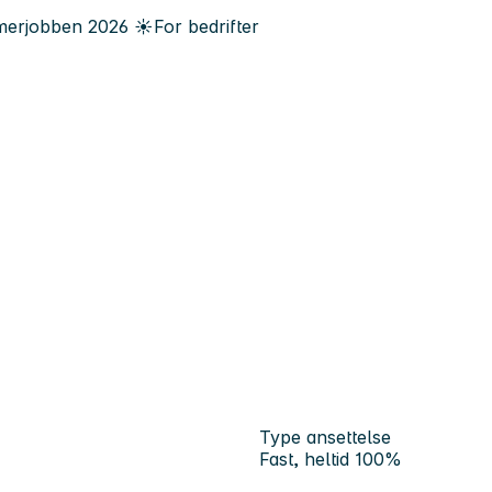
erjobben
2026
☀️
For bedrifter
Type ansettelse
Fast, heltid 100%