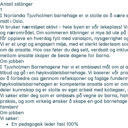
Antall stillinger
1
I Norlandia Tjuvholmen barnehage er vi stolte av å være
midt i Oslo.
Vi bruker nærmiljøet aktivt – hele byen er vår lekeplass! V
og nærområdet. Om sommeren tilbringer vi mye tid ute på 
får oppleve en hverdag fylt med variasjon, nysgjerrighet o
Vi er et ungt og engasjert miljø, med et sterkt lederteam s
om de ansatte. Hos oss føler du deg sett, verdsatt og inklud
mellom ansatte skaper de beste dagene for barna.
Om jobben
I Tjuvholmen Barnehagene har vi et ambisiøst mål om at all
tilbud og gå i en høykvalitetsbarnehage. Vi baserer vår pr
av å forbedre oss gjennom refleksjoner og faglige funderin
høykvalitetsbarnehagen er kompetente ansatte som er omsor
deler kunnskap og er stolte av eget arbeid med kollegaer,
Vi søker etter deg som er ambisiøs på vegne av barna, handl
praksis, og som virkelig ønsker å skape en god barnehage t
familien!
Om jobben
Vi søker:
En pedagogisk leder fast 100%