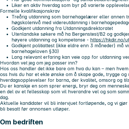
Liker en aktiv hverdag som byr på varierte opplevel
Formelle kvalifikasjonskrav
Treårig utdanning som barnehagelærer eller annen t
høgskolenivå med videreutdanning i barnehagepeda
Godkjent utdanning fra Utdanningsdirektoratet
Utenlandske søkere må ha Bergenstest/B2 og godkjent
høyere utdanning og kompetanse -
https://hkdir.no/
Godkjent politiattest (ikke eldre enn 3 måneder) må vis
barnehageloven §30)
Lang relevant erfaring kan veie opp for utdanning ved
Hvordan vet jeg om jeg passer inn?
Hos oss handler det ikke bare om hva du kan – men hvem du 
oss hvis du har et ekte ønske om å skape
gode, trygge og 
hverdagsopplevelser for barna
, der kvalitet, omsorg og ti
Du er kanskje en som sprer energi, bryr deg om mennesk
en del av et fellesskap som vil hverandre vel og som sam
dag.
Aktuelle kandidater vil bli intervjuet fortløpende, og vi gj
bli besatt før annonsen utløper.
Om bedriften