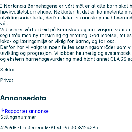
I Norlandia Barnehagene er vårt mål er at alle barn skal ha
høykvalitetsbarnehage. Nøkkelen til det er kompetente an
utviklingsorienterte, derfor deler vi kunnskap med hverand
vår.
Vi baserer vårt arbeid på kunnskap og innovasjon, som omh
seg i tråd med ny forskning og erfaring. God ledelse, felles
leke- og læringsmiljø er viktig for barna, og for oss.
Derfor har vi valgt ut noen felles satsningsområder som vi
utvikling og progresjon. Vi jobber helthetlig og systematis
og ekstern barnehagevurdering med blant annet CLASS s
Sektor
Privat
Annonsedata
Rapporter annonse
Stillingsnummer
4299d87b-c3ea-4ad6-8b4b-9b30e812428a