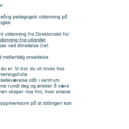
ser
reårig pedagogisk utdanning på
gogikk
 utdanning fra Direktoratet for
utdanning-fra-utlandet
es ved tiltredelse (ref.
 midlertidig ansettelse
er. Vi tror du vil trives hos
meningsfulle
lstedeværelse står i sentrum.
ene rundt deg og ønsker å være
men skaper noe fint, hver eneste
ør oppmerksom på at stillingen kan