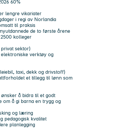
6.2026 60%
er lengre vikariater
agdager i regi av Norlandia
msatt til praksis
 nyutdannede de to første årene
d 2500 kolleger
privat sektor)
, elektroniske verktøy og
eiebil, taxi, dekk og drivstoff)
tforholdet et tillegg til lønn som
ønsker å bidra til et godt
e om å gi barna en trygg og
rsking og læring
 og pedagogisk kvalitet
idere planlegging
er