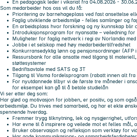
En pedagogisk leder i vikariat fra 04.08.2026 - 30.0
Som medarbeider hos oss vil du få:
Prioritering av barnehageplass ved fast ansettelse ell
Faglig utviklende arbeidsmiljø - felles samlinger og f
En arbeidsplass hvor forskning og ny kunnskap blir o
Introduksjonsprogram for nyansatte – veiledning for
Muligheter for faglig nettverk i regi av Norlandia me
Jobbe i et selskap med høy medarbeidertilfredshet
Konkurransedyktig lønn og pensjonsordninger (AFP i 
Ressursbank for alle ansatte med tilgang til materiell
støttesystemer
Bedriftsavtale med SATS og 3T
Tilgang til Visma fordelsprogram (rabatt innen alt fra l
For nyutdannede tilbyr vi de første tre måneder i ansat
for eksempel kan gå til å betale studielån
Vi ser etter deg som:
Har glød og motivasjon for jobben, er positiv, og som også 
arbeidsmiljø. Du trives med samarbeid, og har et ekte ønsk
spennende hverdag.
Fremmer trygg tilknytning, lek og nysgjerrighet, utfo
Har evne til å inspirere og veilede mot et felles mål,
Bruker observasjon og refleksjon som verktøy for v
Har gode kommunikasjons- og samarbeidsferdighet