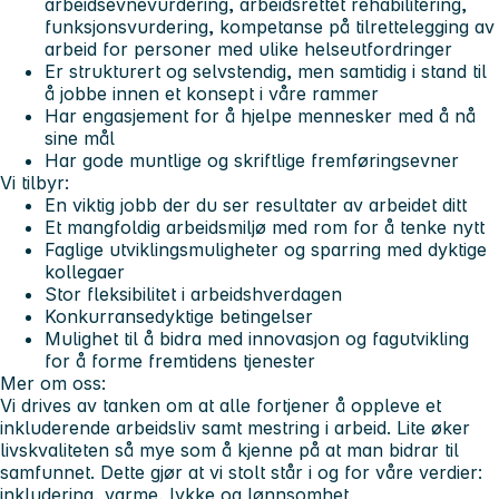
arbeidsevnevurdering, arbeidsrettet rehabilitering,
funksjonsvurdering, kompetanse på tilrettelegging av
arbeid for personer med ulike helseutfordringer
Er strukturert og selvstendig, men samtidig i stand til
å jobbe innen et konsept i våre rammer
Har engasjement for å hjelpe mennesker med å nå
sine mål
Har gode muntlige og skriftlige fremføringsevner
Vi tilbyr:
En viktig jobb der du ser resultater av arbeidet ditt
Et mangfoldig arbeidsmiljø med rom for å tenke nytt
Faglige utviklingsmuligheter og sparring med dyktige
kollegaer
Stor fleksibilitet i arbeidshverdagen
Konkurransedyktige betingelser
Mulighet til å bidra med innovasjon og fagutvikling
for å forme fremtidens tjenester
Mer om oss:
Vi drives av tanken om at alle fortjener å oppleve et
inkluderende arbeidsliv samt mestring i arbeid. Lite øker
livskvaliteten så mye som å kjenne på at man bidrar til
samfunnet. Dette gjør at vi stolt står i og for våre verdier:
inkludering, varme, lykke og lønnsomhet.