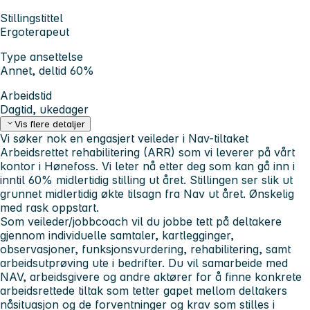
Stillingstittel
Ergoterapeut
Type ansettelse
Annet, deltid 60%
Arbeidstid
Dagtid, ukedager
Vis flere detaljer
Vi søker nok en engasjert veileder i Nav-tiltaket
Arbeidsrettet rehabilitering (ARR)
som vi leverer på vårt
kontor i Hønefoss. Vi leter nå etter deg som kan gå inn i
inntil 60% midlertidig stilling ut året. Stillingen ser slik ut
grunnet midlertidig økte tilsagn fra Nav ut året. Ønskelig
med rask oppstart.
Som veileder/jobbcoach vil du jobbe tett på deltakere
gjennom individuelle samtaler, kartlegginger,
observasjoner, funksjonsvurdering, rehabilitering, samt
arbeidsutprøving ute i bedrifter. Du vil samarbeide med
NAV, arbeidsgivere og andre aktører for å finne konkrete
arbeidsrettede tiltak som tetter gapet mellom deltakers
nåsituasjon og de forventninger og krav som stilles i