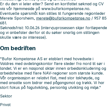
Er du den vi leter etter? Send en kortfattet søknad og CV
via vår hjemmeside på www.bufarkompetanse.no.
Eventuelle spørsmål kan stilles til fungerende regionleder
Merete Sporsheim,
merete@bufarkompetanse.no
/ 957 85
681.
Søknadsfrist: 10.06.26 (intervjuprosessen skjer fortløpende
og vi anbefaler derfor at du søker snarlig om stillingen
skulle være av interesse).
Om bedriften
"Bufar Kompetanse AS er etablert med hovedsete i
Valdres med avdelingskontor flere steder fra nord til sør i
landet. Vi er en nasjonal aktør innen arbeidsinkludering og
arbeidshelse med flere NAV-regioner som største kunde.
Vår organisasjon er relativt flat, med stor takhøyde, og
med ansatte som bidrar med pågangsmot og trøkk. Vi har
stort fokus på fagutvikling, personlig utvikling og miljø."
Sektor
Privat