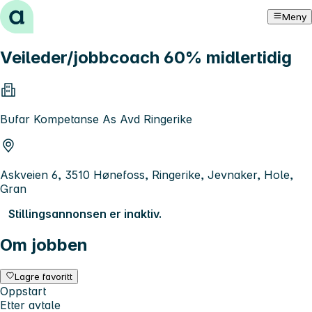
Hopp til innhold
Meny
Veileder/jobbcoach 60% midlertidig
Bufar Kompetanse As Avd Ringerike
Askveien 6, 3510 Hønefoss, Ringerike, Jevnaker, Hole,
Gran
Stillingsannonsen er inaktiv.
Om jobben
Lagre favoritt
Oppstart
Etter avtale