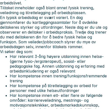
arbeidslivet.
Tiltaket inneholder også blant annet fysisk trening,
veiledning og tilrettelegging på arbeidsplassen.
En typisk arbeidsdag er svært variert. En dag
gjennomfører du kartleggingssamtaler for å avdekke
deltakeres styrker og utfordringer. Neste dag er du ute og
observerer en deltaker i arbeidspraksis. Tredje dag trener
du med deltakeren din for å bedre fysisk helse og
funksjon. Som veileder/jobbcoach styrer du mye av
arbeidsdagen selv, innenfor tiltakets rammer.
Vi søker deg som:
Har relevant 3-årig høyere utdanning innen helse-
(gjerne fysio-/ergoterapeut), sosial- eller
pedagogiske fag. Annen utdanning og erfaring med
arbeidsinkludering er også relevant
Har kompetanse innen trening/funksjonsfremmende
trening
Har kompetanse på tilrettelegging av arbeid for
personer med ulike helseutfordringer
Har kompetanse innen ett- eller flere av følgende
områder: karriereveiledning, mestrings- og
motivasjonsteknikker, arbeidsmarkedskunnskap,