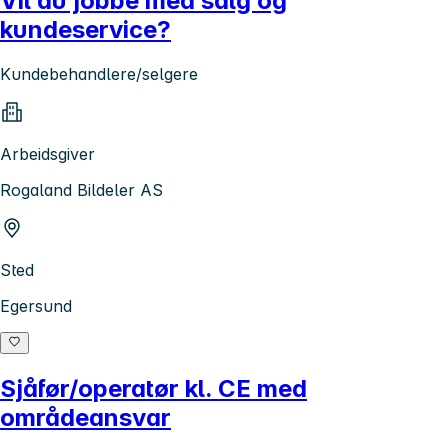
Vil du jobbe med salg og
kundeservice?
Kundebehandlere/selgere
Arbeidsgiver
Rogaland Bildeler AS
Sted
Egersund
Sjåfør/operatør kl. CE med
områdeansvar