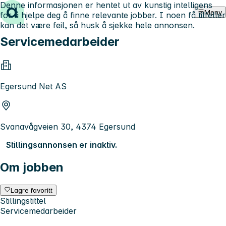
Denne informasjonen er hentet ut av kunstig intelligens
Hopp til innhold
Meny
for å hjelpe deg å finne relevante jobber. I noen få tilfeller
kan det være feil, så husk å sjekke hele annonsen.
Servicemedarbeider
Egersund Net AS
Svanavågveien 30, 4374 Egersund
Stillingsannonsen er inaktiv.
Om jobben
Lagre favoritt
Stillingstittel
Servicemedarbeider