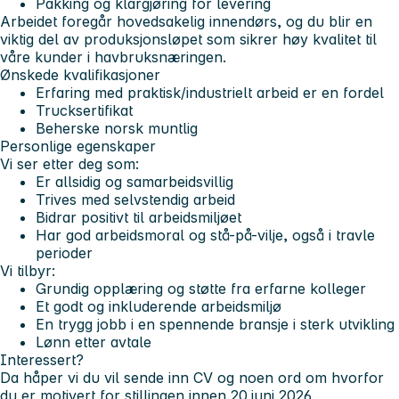
Pakking og klargjøring for levering
Arbeidet foregår hovedsakelig innendørs, og du blir en
viktig del av produksjonsløpet som sikrer høy kvalitet til
våre kunder i havbruksnæringen.
Ønskede kvalifikasjoner
Erfaring med praktisk/industrielt arbeid er en fordel
Trucksertifikat
Beherske norsk muntlig
Personlige egenskaper
Vi ser etter deg som:
Er allsidig og samarbeidsvillig
Trives med selvstendig arbeid
Bidrar positivt til arbeidsmiljøet
Har god arbeidsmoral og stå-på-vilje, også i travle
perioder
Vi tilbyr:
Grundig opplæring og støtte fra erfarne kolleger
Et godt og inkluderende arbeidsmiljø
En trygg jobb i en spennende bransje i sterk utvikling
Lønn etter avtale
Interessert?
Da håper vi du vil sende inn CV og noen ord om hvorfor
du er motivert for stillingen innen 20.juni 2026.