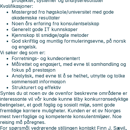
prosjekter, systemer og analyseresultater
Kvalifikasjoner:
Mastergrad fra høgskole/universitet med gode
akademiske resultater
Noen års erfaring fra konsulentselskap
Generelt gode IT kunnskaper
Kjennskap til smidige/agile metoder
God skriftlig og muntlig formuleringsevne, på norsk
og engelsk.
Vi søker deg som er:
Forretnings- og kundeorientert
Målrettet og engasjert, med evne til samhandling og
fokus på prestasjon
Analytisk, med evne til å se helhet, utnytte og tolke
sammensatt informasjon
Strukturert og effektiv
Syntes du at noen av de ovenfor beskrevne områdene er
interessante vil vår kunde kunne tilby konkurransedyktige
betingelser, et godt faglig og sosialt miljø, samt gode
fremtidige karriere muligheter. Kunden er et av Norges
mest tverrfaglige og kompetente konsulentmiljøer. Noe
reising må påregnes.
For spørsmål vedrørende stillingen kontakt Finn J. Sævil,