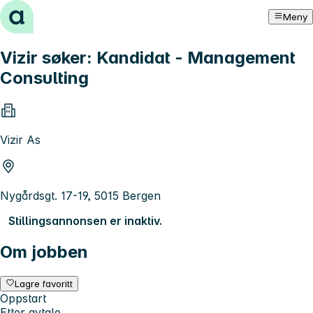
Hopp til innhold
Meny
Vizir søker: Kandidat - Management
Consulting
Vizir As
Nygårdsgt. 17-19, 5015 Bergen
Stillingsannonsen er inaktiv.
Om jobben
Lagre favoritt
Oppstart
Etter avtale