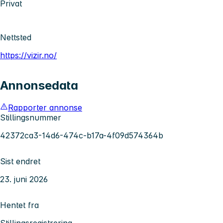
Privat
Nettsted
https://vizir.no/
Annonsedata
Rapporter annonse
Stillingsnummer
42372ca3-14d6-474c-b17a-4f09d574364b
Sist endret
23. juni 2026
Hentet fra
Stillingsregistrering