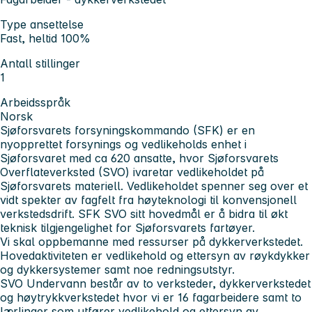
Type ansettelse
Fast, heltid 100%
Antall stillinger
1
Arbeidsspråk
Norsk
Sjøforsvarets forsyningskommando (SFK) er en
nyopprettet forsynings og vedlikeholds enhet i
Sjøforsvaret med ca 620 ansatte, hvor Sjøforsvarets
Overflateverksted (SVO) ivaretar vedlikeholdet på
Sjøforsvarets materiell. Vedlikeholdet spenner seg over et
vidt spekter av fagfelt fra høyteknologi til konvensjonell
verkstedsdrift. SFK SVO sitt hovedmål er å bidra til økt
teknisk tilgjengelighet for Sjøforsvarets fartøyer.
Vi skal oppbemanne med ressurser på dykkerverkstedet.
Hovedaktiviteten er vedlikehold og ettersyn av røykdykker
og dykkersystemer samt noe redningsutstyr.
SVO Undervann består av to verksteder, dykkerverkstedet
og høytrykkverkstedet hvor vi er 16 fagarbeidere samt to
lærlinger som utfører vedlikehold og ettersyn av