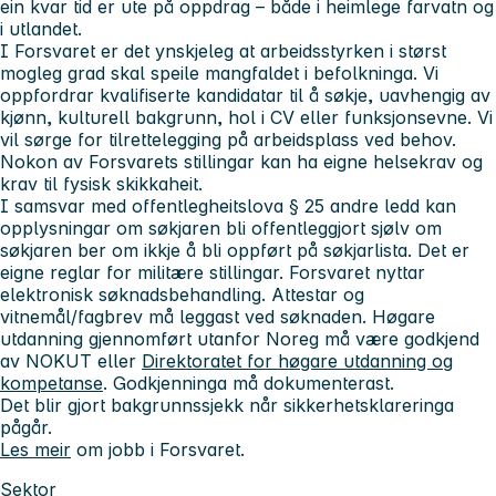
ein kvar tid er ute på oppdrag – både i heimlege farvatn og
i utlandet.
I Forsvaret er det ynskjeleg at arbeidsstyrken i størst
mogleg grad skal speile mangfaldet i befolkninga. Vi
oppfordrar kvalifiserte kandidatar til å søkje, uavhengig av
kjønn, kulturell bakgrunn, hol i CV eller funksjonsevne. Vi
vil sørge for tilrettelegging på arbeidsplass ved behov.
Nokon av Forsvarets stillingar kan ha eigne helsekrav og
krav til fysisk skikkaheit.
I samsvar med offentlegheitslova § 25 andre ledd kan
opplysningar om søkjaren bli offentleggjort sjølv om
søkjaren ber om ikkje å bli oppført på søkjarlista. Det er
eigne reglar for militære stillingar. Forsvaret nyttar
elektronisk søknadsbehandling. Attestar og
vitnemål/fagbrev må leggast ved søknaden. Høgare
utdanning gjennomført utanfor Noreg må være godkjend
av NOKUT eller
Direktoratet for høgare utdanning og
kompetanse
. Godkjenninga må dokumenterast.
Det blir gjort bakgrunnssjekk når sikkerhetsklareringa
pågår.
Les meir
om jobb i Forsvaret.
Sektor