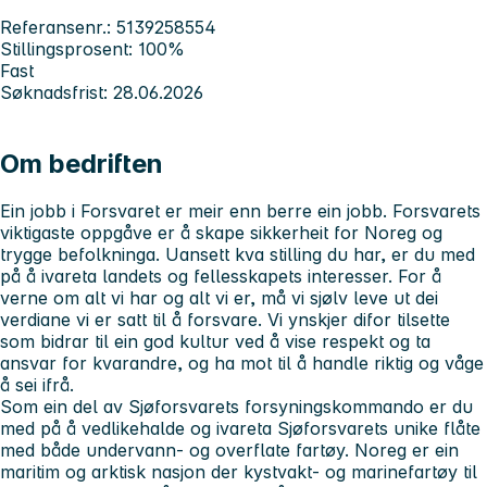
Referansenr.: 5139258554
Stillingsprosent: 100%
Fast
Søknadsfrist: 28.06.2026
Om bedriften
Ein jobb i Forsvaret er meir enn berre ein jobb. Forsvarets
viktigaste oppgåve er å skape sikkerheit for Noreg og
trygge befolkninga. Uansett kva stilling du har, er du med
på å ivareta landets og fellesskapets interesser. For å
verne om alt vi har og alt vi er, må vi sjølv leve ut dei
verdiane vi er satt til å forsvare. Vi ynskjer difor tilsette
som bidrar til ein god kultur ved å vise respekt og ta
ansvar for kvarandre, og ha mot til å handle riktig og våge
å sei ifrå.
Som ein del av Sjøforsvarets forsyningskommando er du
med på å vedlikehalde og ivareta Sjøforsvarets unike flåte
med både undervann- og overflate fartøy. Noreg er ein
maritim og arktisk nasjon der kystvakt- og marinefartøy til