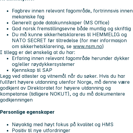
Fagbrev innen relevant fagområde, fortrinnsvis innen
mekaniske fag
Generelt gode datakunnskaper (MS Office)
God norsk fremstillingsevne både muntlig og skriftlig
Du må kunne sikkerhetsklareres til
HEMMELIG
og
NATO SECRET
før tiltredelse (for mer informasjon
om sikkerhetsklarering, se
www.nsm.no
)
I tillegg er det ønskelig at du har:
Erfaring innen relevant fagområde herunder dykker
og/eller røydykkersystemer
Kjennskap til SAP
Legg ved attester og vitnemål når du søker. Hvis du har
fullført høyere utdanning utenfor Norge, må denne være
godkjent av Direktoratet for høyere utdanning og
kompetanse (tidligere NOKUT), og du må dokumentere
godkjenningen
Personlige egenskaper
Nøyaktig med høyt fokus på kvalitet og HMS
Positiv til nye utfordringer