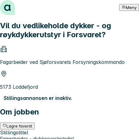
Hopp til innhold
Meny
Vil du vedlikeholde dykker - og
røykdykkerutstyr i Forsvaret?
Fagarbeider ved Sjøforsvarets Forsyningskommando
5173 Loddefjord
Stillingsannonsen er inaktiv.
Om jobben
Lagre favoritt
Stillingstittel
Fagarbeider - dykkerverkstedet