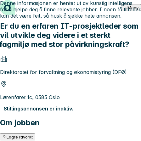
Denne informasjonen er hentet ut av kunstig intelligens
Hopp til innhold
Meny
for å hjelpe deg å finne relevante jobber. I noen få tilfeller
kan det være feil, så husk å sjekke hele annonsen.
Er du en erfaren IT-prosjektleder som
vil utvikle deg videre i et sterkt
fagmiljø med stor påvirkningskraft?
Direktoratet for forvaltning og økonomistyring (DFØ)
Lørenfaret 1c, 0585 Oslo
Stillingsannonsen er inaktiv.
Om jobben
Lagre favoritt