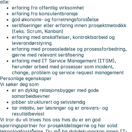
alle:
erfaring fra offentlig virksomhet
erfaring fra konsulentbransje
god økonomi- og forretningsforståelse
sertifiseringer eller erfaring innen prosjektmetodikk
(f.eks. Scrum, Kanban)
erfaring med anskaffelser, kontraktsarbeid og
leverandørstyring
erfaring med prosessledelse og prosessforbedring,
gjerne med relevant sertifisering
erfaring med IT Service Management (ITSM),
herunder arbeid med prosesser som incident,
change, problem og service request management
Personlige egenskaper
Vi søker deg som
er en dyktig relasjonsbygger med gode
samarbeidsevner
jobber strukturert og selvstendig
tar initiativ, ser løsninger og er ansvars- og
resultatbevisst
Vi tror du vil trives hos oss hvis du er en god
sparringspartner for prosjektdeltagerne og har solid
teknologiforståelse. Du må ha dybdekunnskap innen IT-