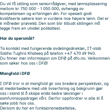
Du vil få stilling som seniorrådgiver, med lønnsplassering
mellom kr 750 000 - 1 050 000, avhengig av
kompetansen og erfaringen din. For spesielt godt
kvalifiserte søkere kan vi vurdere noe høyere lønn. Det er
6 måneder prøvetid. Den som blir tilbudt stillingen må
legge frem en utvidet politiattest.
Har du spørsmål?
Ta kontakt med fungerende avdelingsdirektør, IT-stab
Saliha Tughra Khaleeq på telefon +47 470 69 940.
Du finner mer informasjon om DFØ på dfo.no. Velkommen
som søker hos oss i DFØ!
Mangfold i DFØ
I DFØ tror vi at mangfold gir oss bredere perspektiver, og
at medarbeidere med ulik livserfaring og bakgrunn gjør
oss i stand til å skape enda bedre løsninger i
samfunnsoppdraget vårt. Derfor oppfordrer vi alle til å
søke jobb hos oss.
Dersom du har en funksjonsnedsettelse,