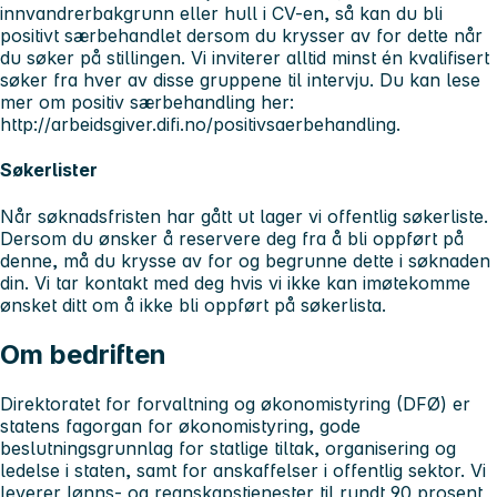
innvandrerbakgrunn eller hull i CV-en, så kan du bli
positivt særbehandlet dersom du krysser av for dette når
du søker på stillingen. Vi inviterer alltid minst én kvalifisert
søker fra hver av disse gruppene til intervju. Du kan lese
mer om positiv særbehandling her:
http://arbeidsgiver.difi.no/positivsaerbehandling.
Søkerlister
Når søknadsfristen har gått ut lager vi offentlig søkerliste.
Dersom du ønsker å reservere deg fra å bli oppført på
denne, må du krysse av for og begrunne dette i søknaden
din. Vi tar kontakt med deg hvis vi ikke kan imøtekomme
ønsket ditt om å ikke bli oppført på søkerlista.
Om bedriften
Direktoratet for forvaltning og økonomistyring (DFØ) er
statens fagorgan for økonomistyring, gode
beslutningsgrunnlag for statlige tiltak, organisering og
ledelse i staten, samt for anskaffelser i offentlig sektor. Vi
leverer lønns- og regnskapstjenester til rundt 90 prosent