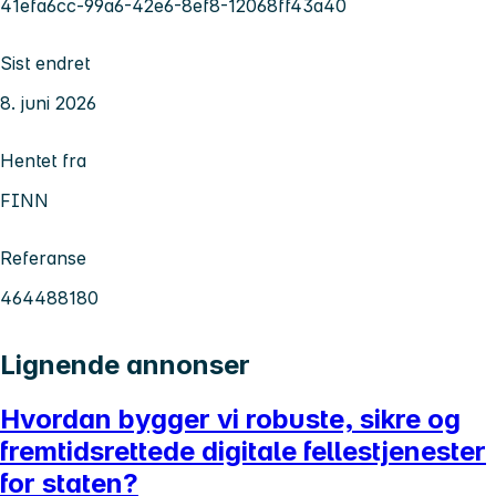
41efa6cc-99a6-42e6-8ef8-12068ff43a40
Sist endret
8. juni 2026
Hentet fra
FINN
Referanse
464488180
Lignende annonser
Hvordan bygger vi robuste, sikre og
fremtidsrettede digitale fellestjenester
for staten?