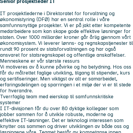
Senior prosjektleder IT
IT prosjektlederne i Direktoratet for forvaltning og
økonomistyring (DFØ) har en sentral rolle i våre
samfunnsnyttige prosjekter. Vi er på jakt etter kompetente
medarbeidere som kan skape gode effektive løsninger for
staten. Over 1000 milliarder kroner går årlig gjennom vårt
økonomisystem. Vi leverer lønns- og regnskapstjenester til
rundt 90 prosent av statsforvaltningen og har også
ansvaret for statsregnskapet og offentlige anskaffelser.
Menneskene er vår største ressurs
Vi motiveres av å kunne påvirke og ha betydning. Hos oss
får du målrettet faglige utvikling, tilgang til stipender, kurs
og sertifiseringer. Men viktigst av alt er samarbeidet,
erfaringsdelingen og sparringen i et miljø der vi er til stede
for hverandre.
Tverrfaglig team med eierskap til samfunnskritiske
systemer
I IT-divisjonen får du over 80 dyktige kollegaer som
jobber sammen for å utvikle robuste, moderne og
effektive IT-løsninger. Det er teknologi interessen som
knytter oss sammen og driver utviklingen av både oss og
løsningene våre. Teamet består av kompetanse innen