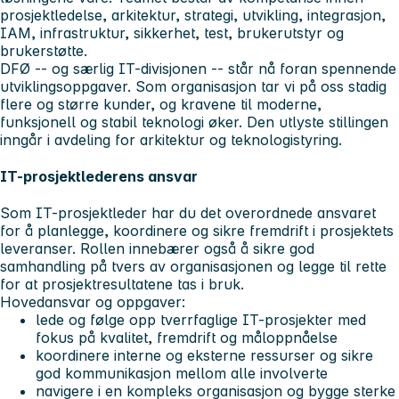
prosjektledelse, arkitektur, strategi, utvikling, integrasjon,
IAM, infrastruktur, sikkerhet, test, brukerutstyr og
brukerstøtte.
DFØ -- og særlig IT-divisjonen -- står nå foran spennende
utviklingsoppgaver. Som organisasjon tar vi på oss stadig
flere og større kunder, og kravene til moderne,
funksjonell og stabil teknologi øker. Den utlyste stillingen
inngår i avdeling for arkitektur og teknologistyring.
IT-prosjektlederens ansvar
Som IT-prosjektleder har du det overordnede ansvaret
for å planlegge, koordinere og sikre fremdrift i prosjektets
leveranser. Rollen innebærer også å sikre god
samhandling på tvers av organisasjonen og legge til rette
for at prosjektresultatene tas i bruk.
Hovedansvar og oppgaver:
lede og følge opp tverrfaglige IT-prosjekter med
fokus på kvalitet, fremdrift og måloppnåelse
koordinere interne og eksterne ressurser og sikre
god kommunikasjon mellom alle involverte
navigere i en kompleks organisasjon og bygge sterke