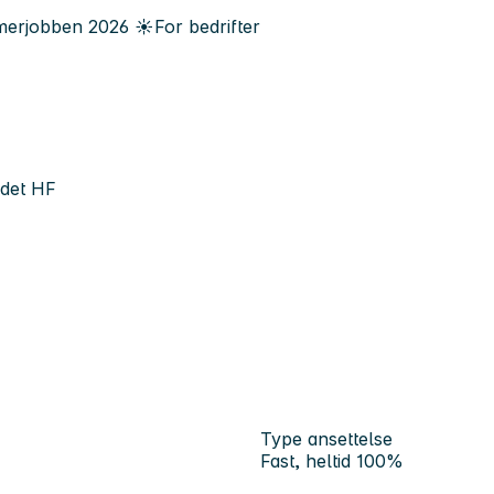
erjobben
2026
☀️
For bedrifter
ndet HF
Type ansettelse
Fast, heltid 100%