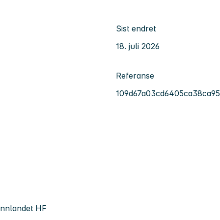
Sist endret
18. juli 2026
Referanse
109d67a03cd6405ca38ca9
Innlandet HF