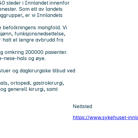
0 steder i Innlandet innenfor
enester. Som ett av landets
aggrupper, er vi Innlandets
le befolkningens mangfold. Vi
 kjønn, funksjonsnedsettelse,
 hatt et lengre avbrudd fra
ig omkring 200000 pasienter.
re-nese-hals og øye.
stuer og dagkirurgiske tilbud ved
ls, ortopedi, gastrokirurgi,
 og generell kirurgi, samt
Nettsted
https://www.sykehuset-innl