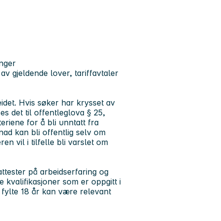
nger
 av gjeldende lover, tariffavtaler
beidet. Hvis søker har krysset av
s det til offentleglova § 25,
eriene for å bli unntatt fra
ad kan bli offentlig selv om
n vil i tilfelle bli varslet om
ttester på arbeidserfaring og
 kvalifikasjoner som er oppgitt i
r fylte 18 år kan være relevant