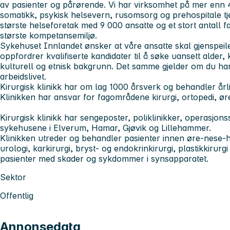
av pasienter og pårørende. Vi har virksomhet på mer enn 4
somatikk, psykisk helsevern, rusomsorg og prehospitale tj
største helseforetak med 9 000 ansatte og et stort antall f
største kompetansemiljø.
Sykehuset Innlandet
ønsker at våre ansatte skal gjenspei
oppfordrer kvalifiserte kandidater til å søke uansett alder,
kulturell og etnisk bakgrunn. Det samme gjelder om du har
arbeidslivet.
Kirurgisk klinikk
har om lag 1000 årsverk og behandler årl
Klinikken har ansvar for fagområdene kirurgi, ortopedi, ø
Kirurgisk klinikk har sengeposter, poliklinikker, operasjons
sykehusene i Elverum, Hamar, Gjøvik og Lillehammer.
Klinikken utreder og behandler pasienter innen øre-nese-ha
urologi, karkirurgi, bryst- og endokrinkirurgi, plastikkirurgi
pasienter med skader og sykdommer i synsapparatet.
Sektor
Offentlig
Annonsedata