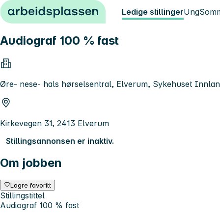
Hopp til innhold
Ledige stillinger
Ung
Somm
Audiograf 100 % fast
Øre- nese- hals hørselsentral, Elverum, Sykehuset Innla
Kirkevegen 31, 2413 Elverum
Stillingsannonsen er inaktiv.
Om jobben
Lagre favoritt
Stillingstittel
Audiograf 100 % fast