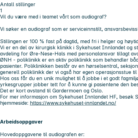
Antall stillinger
1
Vil du være med i teamet vårt som audiograf?
Vi søker en audiograf som er serviceinnstilt, ansvarsbevisst 
Stillingen er 100 % fast på dagtid, med fri i helger og høyt
Vi er en del av kirurgisk klinikk i Sykehuset Innlandet og s
avdeling for Øre-Nese-Hals med personalansvar tillagt avd
ØNH - poliklinikk er en aktiv poliklinikk som behandler båd
pasienter. Poliklinikken består av en hørselsentral, seksjo
generell poliklinikk der vi også har egen operasjonsstue til
Hos oss får du en unik mulighet til å jobbe i et godt fagmilj
yrkesgrupper jobber tett for å kunne gi pasientene den be
Det er kort avstand til Gardermoen og Oslo.
For mer informasjon om Sykehuset Innlandet HF, besøk 
hjemmeside:
https://www.sykehuset-innlandet.no/
Arbeidsoppgaver
Hovedoppgavene til audiografen er: