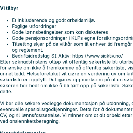
Vi tilbyr
Et inkluderende og godt arbeidsmiljø.
Faglige utfordringer
Gode lønnsbetingelser som kan diskuteres
Gode pensjonsordninger i KLPs egne forsikringsordni
Tilsetting skjer på de vilkår som til enhver tid fremgår
og reglement.
Bedriftsidrettslag SI Aktiv:
https://www.siaktiv.no/
Etter søknadsfristens utløp vil offentlig søkerliste bli utar
for ønske om ikke å fremkomme på offentlig søkerliste, vise
annet ledd. Helseforetaket vil gjøre en vurdering av om krit
søkerlista er oppfylt. Det gjøres oppmerksom på at en søkn
søkeren har bedt om ikke å bli ført opp på søkerlista. Søkere
dette.
Vi ber alle søkere vedlegge dokumentasjon på utdanning, a
eventuelle spesialistgodkjenninger. Dette for å dokumentere
CV, og til lønnsfastsettelse. Vi minner om at alt arbeid ette
ved ansiennitetsberegning.