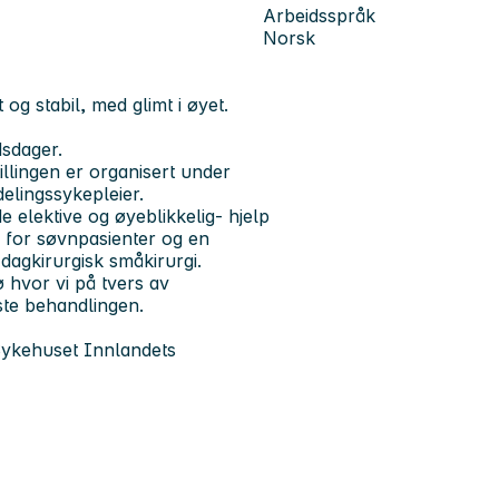
Arbeidsspråk
Norsk
og stabil, med glimt i øyet.
idsdager
.
tillingen er organisert under
elingssykepleier.
e elektive og øyeblikkelig- hjelp
n for søvnpasienter og en
 dagkirurgisk småkirurgi.
ø hvor vi på tvers av
ste behandlingen.
Sykehuset Innlandets