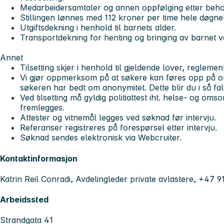
Medarbeidersamtaler og annen oppfølging etter beho
Stillingen lønnes med 112 kroner per time hele døgne
Utgiftsdekning i henhold til barnets alder.
Transportdekning for henting og bringing av barnet ve
Annet
Tilsetting skjer i henhold til gjeldende lover, reglement
Vi gjør oppmerksom på at søkere kan føres opp på off
søkeren har bedt om anonymitet. Dette blir du i så fal
Ved tilsetting må gyldig politiattest iht. helse- og om
fremlegges.
Attester og vitnemål legges ved søknad før intervju.
Referanser registreres på forespørsel etter intervju.
Søknad sendes elektronisk via Webcruiter.
Kontaktinformasjon
Katrin Reil Conradi, Avdelingleder private avlastere, +47 
Arbeidssted
Strandgata 41