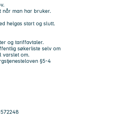
v.
t når man har bruker.
d helgas start og slutt.
er og tariffavtaler.
entlig søkerliste selv om
l varslet om.
sorgstjenesteloven §5-4
91572248