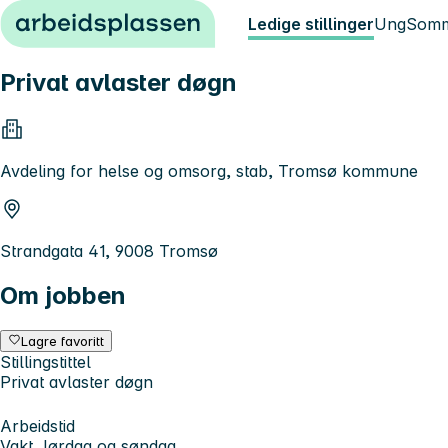
Hopp til innhold
Ledige stillinger
Ung
Somm
Privat avlaster døgn
Avdeling for helse og omsorg, stab, Tromsø kommune
Strandgata 41, 9008 Tromsø
Om jobben
Lagre favoritt
Stillingstittel
Privat avlaster døgn
Arbeidstid
Vakt, lørdag og søndag