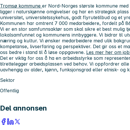
Tromsø kommune
er Nord-Norges største kommune med 
ligger i naturskjønne omgivelser og har en strategisk pla
universitet, universitetssykehus, godt flyrutetilbud og et yre
Kommunen har omtrent 7 000 medarbeidere, fordelt på 86
Vi er en stor samfunnsaktør som skal sikre et best mulig tje
lokalsamfunnet og kommunens innbyggere. Vi bidrar til utvi
næring og kultur. Vi ønsker medarbeidere med ulik bakgru
kompetanse, livserfaring og perspektiver. Det gir oss et ma
oss bedre i stand til å løse oppgavene.
Les mer her om jo
Det er viktig for oss å ha en arbeidsstyrke som represente
tilrettelegger arbeidsplassen ved behov. Vi oppfordrer alle s
uavhengig av alder, kjønn, funksjonsgrad eller etnisk- og 
Sektor
Offentlig
Del annonsen