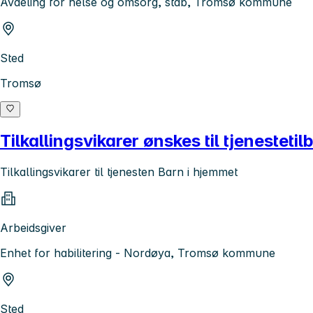
Avdeling for helse og omsorg, stab, Tromsø kommune
Sted
Tromsø
Tilkallingsvikarer ønskes til tjenesteti
Tilkallingsvikarer til tjenesten Barn i hjemmet
Arbeidsgiver
Enhet for habilitering - Nordøya, Tromsø kommune
Sted