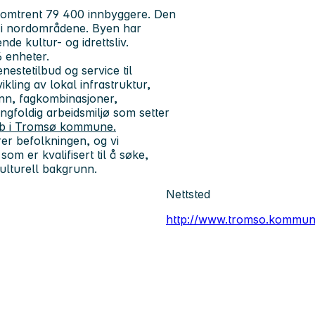
omtrent 79 400 innbyggere. Den
ss i nordområdene. Byen har
nde kultur- og idrettsliv.
 enheter.
nestetilbud og service til
kling av lokal infrastruktur,
nn, fagkombinasjoner,
ngfoldig arbeidsmiljø som setter
bb i Tromsø kommune.
rer befolkningen, og vi
om er kvalifisert til å søke,
kulturell bakgrunn.
Nettsted
http://www.tromso.kommun