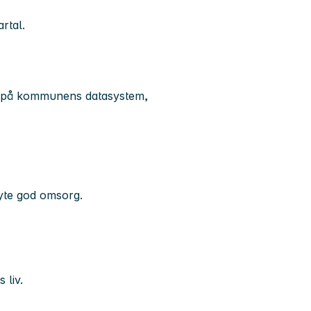
.
rtal.
 på kommunens datasystem,
 yte god omsorg.
 liv.