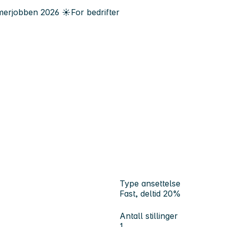
erjobben
2026
☀️
For bedrifter
Type ansettelse
Fast, deltid 20%
Antall stillinger
1