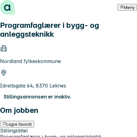
Hopp til innhold
Meny
Programfaglærer i bygg- og
anleggsteknikk
Nordland fylkeskommune
Idrettsgata 64, 8370 Leknes
Stillingsannonsen er inaktiv.
Om jobben
Lagre favoritt
Stillingstittel
Programfaglærer i bygg- og anleggsteknikk