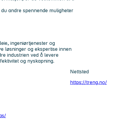
er du andre spennende muligheter
ie, ingeniørtjenester og
ive løsninger og ekspertise innen
dre industrien ved å levere
fektivitet og nyskapning.
Nettsted
https://treng.no/
as/