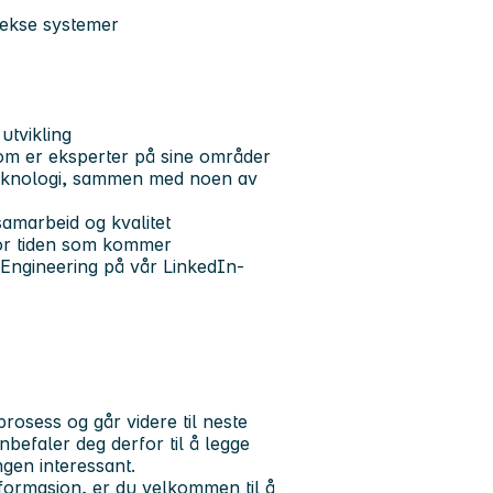
lekse systemer
utvikling
om er eksperter på sine områder
 teknologi, sammen med noen av
samarbeid og kvalitet
for tiden som kommer
Engineering på vår LinkedIn-
prosess og går videre til neste
anbefaler deg derfor til å legge
gen interessant.
formasjon, er du velkommen til å