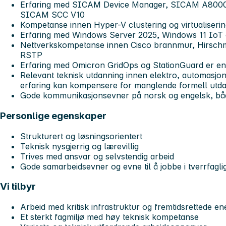
Erfaring med SICAM Device Manager, SICAM A8000 
SICAM SCC V10
Kompetanse innen Hyper-V clustering og virtualiseri
Erfaring med Windows Server 2025, Windows 11 IoT o
Nettverkskompetanse innen Cisco brannmur, Hirsc
RSTP
Erfaring med Omicron GridOps og StationGuard er en
Relevant teknisk utdanning innen elektro, automasjon,
erfaring kan kompensere for manglende formell utd
Gode kommunikasjonsevner på norsk og engelsk, både
Personlige egenskaper
Strukturert og løsningsorientert
Teknisk nysgjerrig og lærevillig
Trives med ansvar og selvstendig arbeid
Gode samarbeidsevner og evne til å jobbe i tverrfagl
Vi tilbyr
Arbeid med kritisk infrastruktur og fremtidsrettede en
Et sterkt fagmiljø med høy teknisk kompetanse