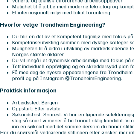
Varierte og teknisk utfordrende arbeidsoppgaver
Mulighet til å jobbe med moderne teknologi og komp
Et internasjonalt miljø med lokal forankring
Hvorfor velge Trondheim Engineering?
Du blir en del av et kompetent fagmiljø med fokus på 
Kompetanseutvikling sammen med dyktige kolleger s
Muligheten til å bidra i utvikling av markedsledende
Norges største aktører
Du vil inngå i et dynamisk arbeidsmiljø med fokus på 
Tett individuell oppfølging og en skreddersydd plan 
Få med deg de nyeste oppdateringene fra Trondheim 
profil og på Instagram @TrondheimEngineering.
Praktisk informasjon
Arbeidssted
: Bergen
Oppstart
: Etter avtale
Søknadsfrist
: Snarest. Vi har en løpende selekterings
steg så snart vi mener å ha funnet riktig kandidat. Vi 
inn en søknad med det samme dersom du finner stillin
Har du spørsmål vedrørende stillingen eller ønsker mer in