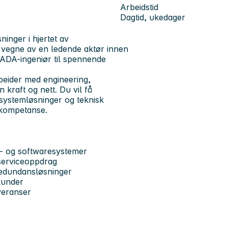
Arbeidstid
Dagtid, ukedager
nger i hjertet av
På vegne av en ledende aktør innen
SCADA-ingeniør til spennende
rbeider med engineering,
 kraft og nett. Du vil få
systemløsninger og teknisk
gkompetanse.
A- og softwaresystemer
 serviceoppdrag
 redundansløsninger
kunder
veranser