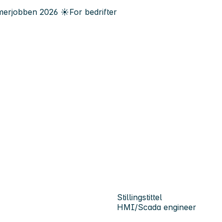
erjobben
2026
☀️
For bedrifter
Stillingstittel
HMI/Scada engineer