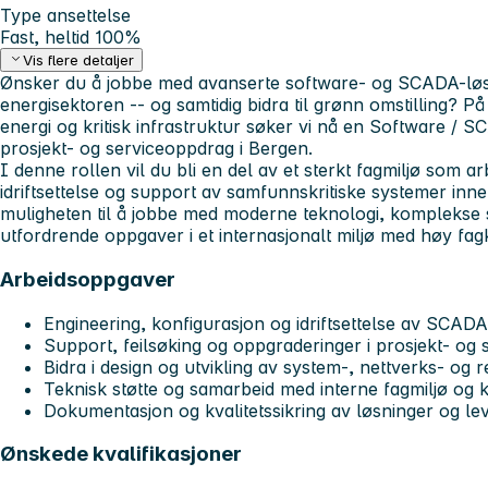
Type ansettelse
Fast, heltid 100%
Vis flere detaljer
Ønsker du å jobbe med avanserte software- og SCADA-løsni
energisektoren -- og samtidig bidra til grønn omstilling? 
energi og kritisk infrastruktur søker vi nå en Software / 
prosjekt- og serviceoppdrag i Bergen.
I denne rollen vil du bli en del av et sterkt fagmiljø som a
idriftsettelse og support av samfunnskritiske systemer innen
muligheten til å jobbe med moderne teknologi, komplekse 
utfordrende oppgaver i et internasjonalt miljø med høy fa
Arbeidsoppgaver
Engineering, konfigurasjon og idriftsettelse av SCAD
Support, feilsøking og oppgraderinger i prosjekt- og
Bidra i design og utvikling av system-, nettverks- og
Teknisk støtte og samarbeid med interne fagmiljø og 
Dokumentasjon og kvalitetssikring av løsninger og le
Ønskede kvalifikasjoner