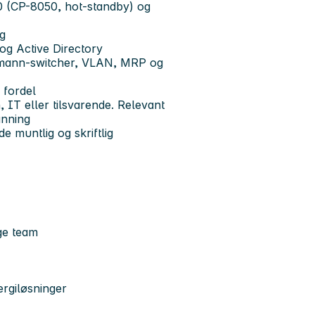
(CP-8050, hot-standby) og
ng
g Active Directory
hmann-switcher, VLAN, MRP og
 fordel
 IT eller tilsvarende. Relevant
anning
 muntlig og skriftlig
ige team
ergiløsninger