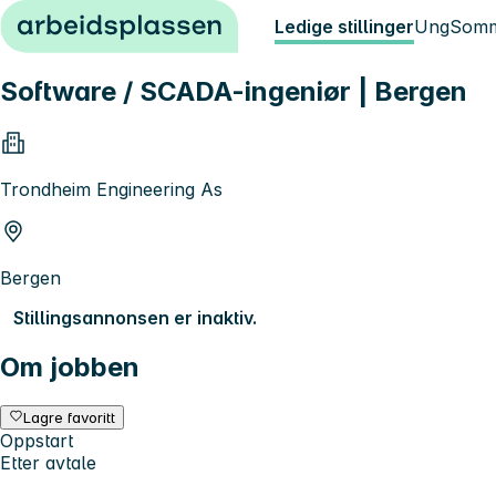
Hopp til innhold
Ledige stillinger
Ung
Somm
Software / SCADA-ingeniør | Bergen
Trondheim Engineering As
Bergen
Stillingsannonsen er inaktiv.
Om jobben
Lagre favoritt
Oppstart
Etter avtale