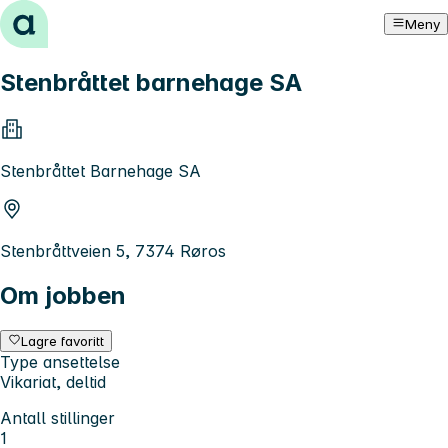
Hopp til innhold
Meny
Stenbråttet barnehage SA
Stenbråttet Barnehage SA
Stenbråttveien 5, 7374 Røros
Om jobben
Lagre favoritt
Type ansettelse
Vikariat, deltid
Antall stillinger
1