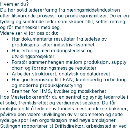
Hvem er du?
Du har solid ledererfaring fra næringsmiddelindustrien
eller tilsvarende prosess- og produksjonsmiljøer. Du er en
tydelig og samlende leder som skaper tillit, setter retning
og får mennesker med deg.
Videre ser vi for oss at du:
Har dokumenterte resultater fra ledelse av
produksjons- eller industrivirksomhet
Har erfaring med endringsledelse og
utviklingsprosjekter
Forstår sammenhengen mellom produksjon, supply
chain og forretningsmessige resultater
Arbeider strukturert, analytisk og datadrevet
Har god kjennskap til LEAN, kontinuerlig forbedring
og moderne produksjonsstyring
Brenner for HMS, kvalitet og matsikkerhet
Hos Mesterbakeren
får du en sentral og synlig lederrolle i
et solid, fremtidsrettet og verdidrevet selskap. Du får
muligheten til å lede et av landets mest moderne bakerier,
påvirke den videre utviklingen av virksomheten og sette
tydelige spor i en organisasjon med høye ambisjoner.
Stillingen rapporterer til Driftsdirektør, arbeidssted er ved