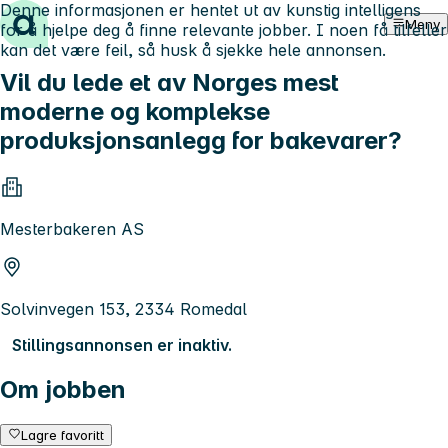
Denne informasjonen er hentet ut av kunstig intelligens
Hopp til innhold
Meny
for å hjelpe deg å finne relevante jobber. I noen få tilfeller
kan det være feil, så husk å sjekke hele annonsen.
Vil du lede et av Norges mest
moderne og komplekse
produksjonsanlegg for bakevarer?
Mesterbakeren AS
Solvinvegen 153, 2334 Romedal
Stillingsannonsen er inaktiv.
Om jobben
Lagre favoritt