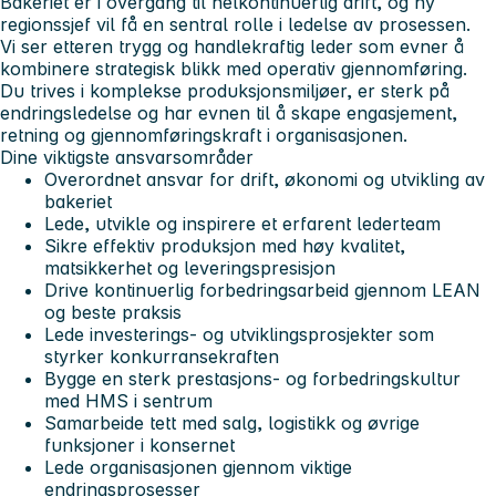
Bakeriet er i overgang til helkontinuerlig drift, og ny
regionssjef vil få en sentral rolle i ledelse av prosessen.
Vi ser etter
en trygg og handlekraftig leder som evner å
kombinere strategisk blikk med operativ gjennomføring.
Du trives i komplekse produksjonsmiljøer, er sterk på
endringsledelse og har evnen til å skape engasjement,
retning og gjennomføringskraft i organisasjonen.
Dine viktigste ansvarsområder
Overordnet ansvar for drift, økonomi og utvikling av
bakeriet
Lede, utvikle og inspirere et erfarent lederteam
Sikre effektiv produksjon med høy kvalitet,
matsikkerhet og leveringspresisjon
Drive kontinuerlig forbedringsarbeid gjennom LEAN
og beste praksis
Lede investerings- og utviklingsprosjekter som
styrker konkurransekraften
Bygge en sterk prestasjons- og forbedringskultur
med HMS i sentrum
Samarbeide tett med salg, logistikk og øvrige
funksjoner i konsernet
Lede organisasjonen gjennom viktige
endringsprosesser