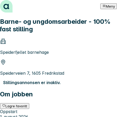
Hopp til innhold
Meny
Barne- og ungdomsarbeider - 100%
fast stilling
Speiderfjellet barnehage
Speiderveien 7, 1605 Fredrikstad
Stillingsannonsen er inaktiv.
Om jobben
Lagre favoritt
Oppstart
1. august 2026