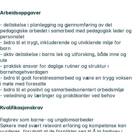
Arbeidsoppgaver
- deltakelse i planlegging og gjennomføring av det
pedagogiske arbeidet i samarbeid med pedagogisk leder og
personalet
- bidra til et trygt, inkluderende og utviklende miljø for
barn
- aktiv deltakelse i barns lek og utforsking, både inne og
ute
- praktisk ansvar for daglige rutiner og struktur i
barnehagehverdagen
- bidra til godt foreldresamarbeid og være en trygg voksen
i møte med foresatte
- bidra til et positivt og samarbeidsorientert arbeidsmiljø
- veiledning av lærlinger og praktikanter ved behov
Kvalifikasjonskrav
Fagbrev som barne- og ungdomsarbeider
Søkere med svært relevant erfaring og kompetanse kan
vurderes, forutsatt at de forplikter seg til å ta fagbrev i