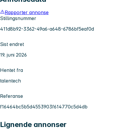
Rapporter annonse
Stillingsnummer
411d8b92-3362-49a6-a648-6786bf5eaf0d
Sist endret
19. juni 2026
Hentet fra
talentech
Referanse
f16464bc5b5d4553903f614770c5d4db
Lignende annonser