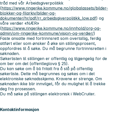
tråd med vår
Arbeidsgiverpolitikk
(
https://www.ringerike.kommune.no/globalassets/bilder-
blokker-og-filarkiv/bilder-og-
dokumenter/hr/pdf/rr_arbeidsgiverpolitikk_low.pdf
) og
våre verdier «NÆR»
(
https://www.ringerike.kommune.no/innhold/org-og-
admin/om-ringerike-kommune/visjon-og-verdier/
)
Faste ansatte med fortrinnsrett som overtallig, ferdig
attført eller som ønsker å øke sin stillingsprosent,
oppfordres til å søke. Du må begrunne fortrinnsretten i
søknaden.
Søkerlisten til stillingen er offentlig og tilgjengelig for de
om ber om det (offentleglova § 25).
Du kan søke om å bli fritatt fra å stå på offentlig
søkerliste. Dette må begrunnes og søkes om i det
elektroniske søknadsskjema. Kravene er strenge. Om
søknaden ikke blir innvilget, får du mulighet til å trekke
deg fra prosessen.
Du må søke på stillingen elektronisk i WebCruiter.
Kontaktinformasjon