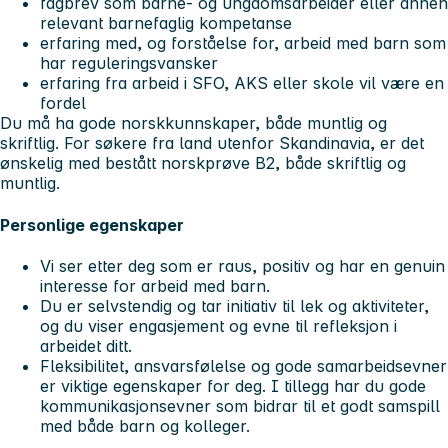
fagbrev som barne- og ungdomsarbeider eller annen
relevant barnefaglig kompetanse
erfaring med, og forståelse for, arbeid med barn som
har reguleringsvansker
erfaring fra arbeid i SFO, AKS eller skole vil være en
fordel
Du må ha gode norskkunnskaper, både muntlig og
skriftlig. For søkere fra land utenfor Skandinavia, er det
ønskelig med bestått norskprøve B2, både skriftlig og
muntlig.
Personlige egenskaper
Vi ser etter deg som er raus, positiv og har en genuin
interesse for arbeid med barn.
Du er selvstendig og tar initiativ til lek og aktiviteter,
og du viser engasjement og evne til refleksjon i
arbeidet ditt.
Fleksibilitet, ansvarsfølelse og gode samarbeidsevner
er viktige egenskaper for deg. I tillegg har du gode
kommunikasjonsevner som bidrar til et godt samspill
med både barn og kolleger.