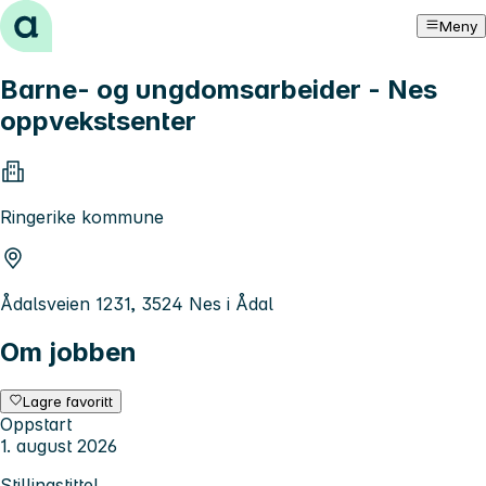
Hopp til innhold
Meny
Barne- og ungdomsarbeider - Nes
oppvekstsenter
Ringerike kommune
Ådalsveien 1231, 3524 Nes i Ådal
Om jobben
Lagre favoritt
Oppstart
1. august 2026
Stillingstittel