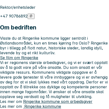
Rektor/enhetsleder
+47 90786892
Om bedriften
Visste du at Ringerike kommune ligger sentralt i
Østlandsområdet, kun en times kjøring fra Oslo? Ringerike
byr i tillegg på flott natur, historiske steder, landlig idyll,
levende by og et rikt kulturliv.
Se film om Ringerike
Vi er regionens største arbeidsgiver, og vi er svært opptatt
av å ta godt vare på våre ansatte. Du som ansatt er vår
viktigste ressurs. Kommunens viktigste oppgave er å
levere gode tjenester til våre innbyggere og vi er avhengig
av deg for at vi skal lykkes med vårt oppdrag. Derfor er vi
opptatt av å tiltrekke oss dyktige og kompetente personer
innen mange fagområder. Vi ønsker at våre ansatte skal
oppleve seg verdsatt og få muligheter til utvikling.
Les mer om
Ringerike kommune som arbeidsgiver
Les mer om
Ringerike kommune