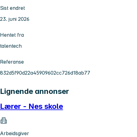
Sist endret
23. juni 2026
Hentet fra
talentech
Referanse
832d5f90d22a45909602cc726d18ab77
Lignende annonser
Lærer - Nes skole
Arbeidsgiver