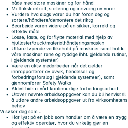
både med store maskiner og for hånd.
Mottakskontroll, sortering og innveiing av varer
Vurdere hva slags varer du har foran deg og
sortere/håndtere/demontere det riktig
Bearbeide varen videre på en sikker, korrekt og
effektiv måte.
Losse, laste, og forflytte material med hjelp av
hjullaster/truck/materialhåndteringsmaskin
Utføre løpende vedlikehold på maskiner samt holde
våre maskiner rene og ryddige ihht. gjeldende rutiner,
i gjeldende system(er)
Være en aktiv medarbeider når det gjelder
innrapporterer av avvik, hendelser og
forbedringsforslag i gjeldende system(er), samt
gjennomfører Safety Walks
Aktivt bidra i vårt kontinuerlige forbedringsarbeid
Utover nevnte arbeidsoppgaver kan du bli henvist til
å utføre andre arbeidsoppgaver ut fra virksomhetens
behov
Vi søker deg som…
Har lyst på en jobb som handler om å være en trygg
og effektiv operatør, hvor du virkelig gjør en