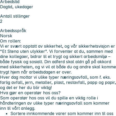
Arbeidstid
Dagtid, ukedager
Antall stillinger
2
Arbeidsspråk
Norsk
Om rollen:
Vi er svært opptatt av sikkerhet, og vår sikkerhetsvisjon er
"Et Stena uten ulykker". Vi forventer at du, sammen med
dine kollegaer, bidrar til et trygt og sikkert arbeidsmiljø –
både fysisk og sosialt. Din adferd skal aldri gå på akkord
med sikkerheten, og vi vil at både du og andre skal komme
trygt hjem når arbeidsdagen er over.
Hver dag mottar vi ulike typer næringsavfall, som f. eks.
farlig avfall, jern, metaller, plast, restavfall, papp og papir,
og det er her
du
blir viktig!
Hva gjør en operatør hos oss?
Som operatør hos oss vil du spille en viktig rolle i
håndteringen av ulike typer næringsavfall som kommer
inn til vårt anlegg.
Sortere innkommende varer som kommer inn til oss