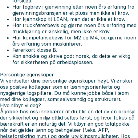
forskjell.
Har fagbrev i gjenvinning eller noen års erfaring fra
gjenvinningsbransjen er et pluss men ikke et krav.
Har kjennskap til LEAN, men det er ikke et krav.
Har truckførerbevis og gjerne noen års erfaring med
truckkjøring er ønskelig, men ikke et krav.
Har kompetansebevis for M2 og M4, og gjerne noen
års erfaring som maskinfører.
Førerkort klasse B.
Kan snakke og skrive godt norsk, da dette er viktig
for sikkerheten på arbeidsplassen.
Personlige egenskaper
Vi verdsetter dine personlige egenskaper høyt. Vi ønsker
oss positive kollegaer som er løsningsorienterte og
nysgjerrige lagspillere. Du må kunne jobbe både i team
med dine kollegaer, samt selvstendig og strukturert.
Hva tilbyr vi deg?
Å jobbe hos oss innebærer at du blir en del av en bransje
der sikkerhet og miljø alltid settes først, og hvor fokus på
bærekraft er en naturlig del. Vi tilbyr en god totalpakke
når det gjelder lønn og betingelser (f.eks. AFP,
helseforsikring m.m.) og gode utviklingsmuligheter. Hos