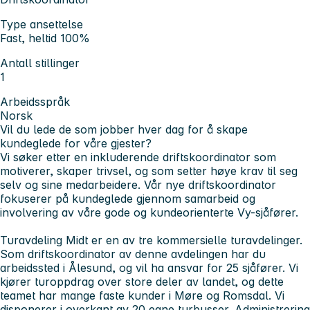
Type ansettelse
Fast, heltid 100%
Antall stillinger
1
Arbeidsspråk
Norsk
Vil du lede de som jobber hver dag for å skape
kundeglede for våre gjester?
Vi søker etter en inkluderende driftskoordinator som
motiverer, skaper trivsel, og som setter høye krav til seg
selv og sine medarbeidere. Vår nye driftskoordinator
fokuserer på kundeglede gjennom samarbeid og
involvering av våre gode og kundeorienterte Vy-sjåfører.
Turavdeling Midt er en av tre kommersielle turavdelinger.
Som driftskoordinator av denne avdelingen har du
arbeidssted i Ålesund, og vil ha ansvar for 25 sjåfører. Vi
kjører turoppdrag over store deler av landet, og dette
teamet har mange faste kunder i Møre og Romsdal. Vi
disponerer i overkant av 20 egne turbusser. Administrering