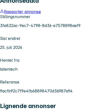
Annonsedata
Rapporter annonse
Stillingsnummer
3fe832ac-9ec7-4798-8d36-e7578898aef9
Sist endret
25. juli 2026
Hentet fra
talentech
Referanse
9acfb92c7f9e4fb68898470d36987a94
Lignende annonser