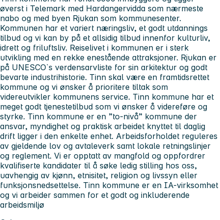
øverst i Telemark med Hardangervidda som nærmeste
nabo og med byen Rjukan som kommunesenter.
Kommunen har et variert næringsliv, et godt utdannings
tilbud og vi kan by på et allsidig tilbud innenfor kulturliv,
idrett og friluftsliv. Reiselivet i kommunen er i sterk
utvikling med en rekke enestående attraksjoner. Rjukan er
på UNESCO`s verdensarvliste for sin arkitektur og godt
bevarte industrihistorie. Tinn skal være en framtidsrettet
kommune og vi ønsker å prioritere tiltak som
videreutvikler kommunens service. Tinn kommune har et
meget godt tjenestetilbud som vi ønsker å videreføre og
styrke. Tinn kommune er en ”to-nivå” kommune der
ansvar, myndighet og praktisk arbeidet knyttet til daglig
drift ligger i den enkelte enhet. Arbeidsforholdet reguleres
av gjeldende lov og avtaleverk samt lokale retningslinjer
og reglement. Vi er opptatt av mangfold og oppfordrer
kvalifiserte kandidater til å søke ledig stilling hos oss,
uavhengig av kjønn, etnisitet, religion og livssyn eller
funksjonsnedsettelse. Tinn kommune er en IA-virksomhet
og vi arbeider sammen for et godt og inkluderende
arbeidsmiljø