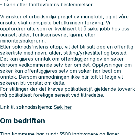
- Lønn etter tariffavtalens bestemmelser
Vi ønsker et arbeidsmiljø preget av mangfold, og at våre
ansatte skal gjenspeile befolkningen forøvrig. Vi
oppfordrer alle som er kvalifisert til å søke jobb hos oss
uansett alder, funksjonsevne, kjønn, eller
minoritetsbakgrunn.
Etter søknadsfristens utløp, vil det bli satt opp en offentlig
søkerliste med navn, alder, stilling/yrkestittel og bosted.
Det
kan
gjøres unntak om offentliggjøring av en søker
dersom vedkommende selv ber om det. Opplysninger om
søker
kan
offentliggjøres selv om søker har bedt om
unntak. Dersom anmodningen ikke blir tatt til følge vil
søkeren bli varslet om dette.
For stillinger der det kreves politiattest jf. gjeldende lovverk
må politiattest foreligge senest ved tiltredelse.
Link til søknadsskjema:
Søk her
Om bedriften
Tinn kommune har rundt 5500 innbyggere og ligger