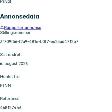
Privat
Annonsedata
Rapporter annonse
Stillingsnummer
3f709f56-f2a9-481e-b0f7-ea25ad4712b7
Sist endret
6. august 2026
Hentet fra
FINN
Referanse
468127446