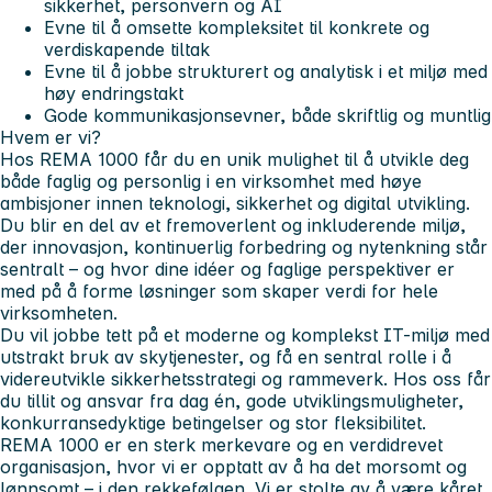
sikkerhet, personvern og AI
Evne til å omsette kompleksitet til konkrete og
verdiskapende tiltak
Evne til å jobbe strukturert og analytisk i et miljø med
høy endringstakt
Gode kommunikasjonsevner, både skriftlig og muntlig
Hvem er vi?
Hos REMA 1000 får du en unik mulighet til å utvikle deg
både faglig og personlig i en virksomhet med høye
ambisjoner innen teknologi, sikkerhet og digital utvikling.
Du blir en del av et fremoverlent og inkluderende miljø,
der innovasjon, kontinuerlig forbedring og nytenkning står
sentralt – og hvor dine idéer og faglige perspektiver er
med på å forme løsninger som skaper verdi for hele
virksomheten.
Du vil jobbe tett på et moderne og komplekst IT-miljø med
utstrakt bruk av skytjenester, og få en sentral rolle i å
videreutvikle sikkerhetsstrategi og rammeverk. Hos oss får
du tillit og ansvar fra dag én, gode utviklingsmuligheter,
konkurransedyktige betingelser og stor fleksibilitet.
REMA 1000 er en sterk merkevare og en verdidrevet
organisasjon, hvor vi er opptatt av å ha det morsomt og
lønnsomt – i den rekkefølgen. Vi er stolte av å være kåret