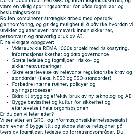
Du vil jobbe bredt med GRC og informasjonssikkerhet, og
være en viktig sparringspartner for både fagmiljøer og
beslutningstakere.
Rollen kombinerer strategisk arbeid med operativ
gjennomføring, og gir deg mulighet til å påvirke hvordan vi
utvikler og etterlever rammeverk innen sikkerhet,
personvern og ansvarlig bruk av AI.
Dine viktigste oppgaver:
Videreutvikle REMA 1000s arbeid med risikostyring,
informasjonssikkerhet og data governance
Støtte ledelse og fagmiljøer i risiko- og
sikkerhetsvurderinger
Sikre etterlevelse av relevante regulatoriske krav og
standarder (f.eks. NIS2 og ISO-standarder)
Forbedre interne rutiner, policyer og
styringsprosesser
Bidra til trygg og effektiv bruk av ny teknologi og AI
Bygge bevissthet og kultur for sikkerhet og
etterlevelse i hele organisasjonen
Er du den vi leter etter?
Vi ser etter en GRC- og informasjonssikkerhetsspesialist
som evner å bygge tillit og skape sterke relasjoner på
tvers av fagmiljøer, ledelse og forretningsområder. Du