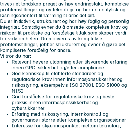
trives i et landskap preget av høy endringstakt, komplekse
problemstillinger og ny teknologi, og har en analytisk og
løsningsorientert tilnærming til arbeidet ditt.
Du er initiativrik, strukturert og har høy faglig og personlig
integritet. Samtidig evner du å omsette komplekse krav og
risikoer til praktiske og forståelige tiltak som skaper verdi
for virksomheten. Du motiveres av komplekse
problemstillinger, jobber strukturert og evner å gjøre det
kompliserte forståelig for andre.
Vi tror du har:
Relevant høyere utdanning eller tilsvarende erfaring
innen GRC, sikkerhet og/eller compliance
God kjennskap til etablerte standarder og
regulatoriske krav innen informasjonssikkerhet og
risikostyring, eksempelvis ISO 27001, ISO 31000 og
NIS2
God forståelse for regulatoriske krav og beste
praksis innen informasjonssikkerhet og
cybersikkerhet
Erfaring med risikostyring, internkontroll og
governance i større eller komplekse organisasjoner
Interesse for skjæringspunktet mellom teknologi,