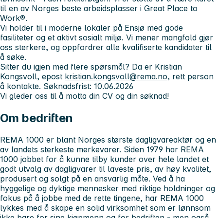
til en av Norges beste arbeidsplasser i Great Place to
Work®.
Vi holder til i moderne lokaler på Ensjø med gode
fasiliteter og et aktivt sosialt miljø. Vi mener mangfold gjør
oss sterkere, og oppfordrer alle kvalifiserte kandidater til
å søke.
Sitter du igjen med flere spørsmål? Da er Kristian
Kongsvoll, epost
kristian.kongsvoll@rema.no
, rett person
å kontakte.
Søknadsfrist: 10.06.2026
Vi gleder oss til å motta din CV og din søknad!
Om bedriften
REMA 1000 er blant Norges største dagligvareaktør og en
av landets sterkeste merkevarer. Siden 1979 har REMA
1000 jobbet for å kunne tilby kunder over hele landet et
godt utvalg av dagligvarer til laveste pris, av høy kvalitet,
produsert og solgt på en ansvarlig måte. Ved å ha
hyggelige og dyktige mennesker med riktige holdninger og
fokus på å jobbe med de rette tingene, har REMA 1000
lykkes med å skape en solid virksomhet som er lønnsom
ikke bare for sine kjøpmenn og for bedriften - men også