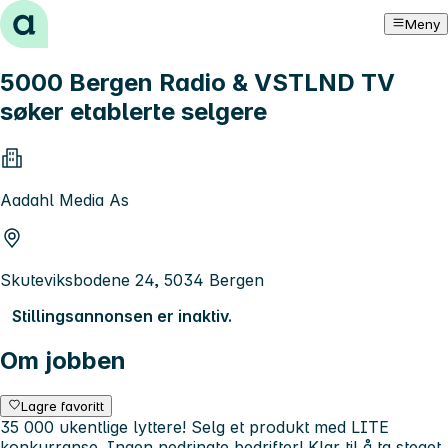
Hopp til innhold
Meny
5000 Bergen Radio & VSTLND TV
søker etablerte selgere
Aadahl Media As
Skuteviksbodene 24, 5034 Bergen
Stillingsannonsen er inaktiv.
Om jobben
Lagre favoritt
35 000 ukentlige lyttere! Selg et produkt med LITE
konkurranse. Ingen nedringte bedrifter! Klar til å ta steget