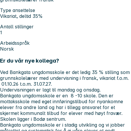
Type ansettelse
Vikariat, deltid 35%
Antall stillinger
1
Arbeidsspråk
Norsk
Er du vår nye kollega?
Ved Bankgata ungdomsskole er det ledig 35 % stilling som
grunnskolelærer med undervisning i fransk, vikariat f.o.m.
01.10.26 t.o.m. 31.07.27.
Undervisningen er lagt til mandag og onsdag.
Bankgata ungdomsskole er en 8 -10 skole. Den er
mottaksskole med eget innføringstilbud for nyankomne
elever fra andre land og har i tillegg ansvaret for et
skjermet kommunalt tilbud for elever med høyt fravær.
Skolen ligger i Bodø sentrum.
Bankgata ungdomsskole er i stadig utvikling og vi jobber
målrettet og systematisk for å gi våre elever et godt