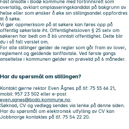
Fast ansatte i Bodø kommune med fortrinnsrett som
overtallig, avklart omplasseringskandidat på bakgrunn av
helse eller som ønsker å øke sin stillingsandel oppfordres
til å søke.
Vi gjør oppmerksom på at søkere kan føres opp på
offentlig søkerliste iht. Offentlighetsloven § 25 selv om
søkeren har bedt om å bli unntatt offentlighet. Dette blir
du i så fall varslet om.
For alle stillinger gjelder de regler som går fram av lover,
reglement og gjeldende tariffavtale. Ved første gangs
ansettelse i kommunen gjelder en prøvetid på 6 måneder.
Har du spørsmål om stillingen?
Kontakt gjerne rektor Even Ågnes på tlf: 75 55 66 21,
mobil: 957 23 502 eller e-post
even.agnes@bodo.kommune.no
.
Søknad, CV og vedlegg sendes via lenke på denne siden.
Har du spørsmål om elektronisk utfylling av CV kan
Jobbnorge kontaktes på tlf. 75 54 22 20.