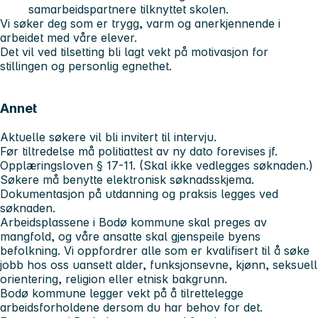
samarbeidspartnere tilknyttet skolen.
Vi søker deg som er trygg, varm og anerkjennende i
arbeidet med våre elever.
Det vil ved tilsetting bli lagt vekt på motivasjon for
stillingen og personlig egnethet.
Annet
Aktuelle søkere vil bli invitert til intervju.
Før tiltredelse må politiattest av ny dato forevises jf.
Opplæringsloven § 17-11. (Skal ikke vedlegges søknaden.)
Søkere må benytte elektronisk søknadsskjema.
Dokumentasjon på utdanning og praksis legges ved
søknaden.
Arbeidsplassene i Bodø kommune skal preges av
mangfold, og våre ansatte skal gjenspeile byens
befolkning. Vi oppfordrer alle som er kvalifisert til å søke
jobb hos oss uansett alder, funksjonsevne, kjønn, seksuell
orientering, religion eller etnisk bakgrunn.
Bodø kommune legger vekt på å tilrettelegge
arbeidsforholdene dersom du har behov for det.