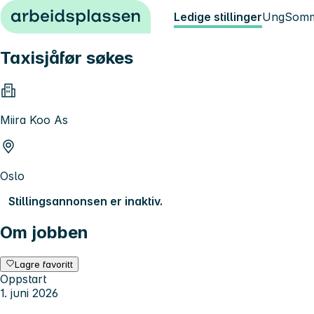
Hopp til innhold
Ledige stillinger
Ung
Somm
Taxisjåfør søkes
Miira Koo As
Oslo
Stillingsannonsen er inaktiv.
Om jobben
Lagre favoritt
Oppstart
1. juni 2026