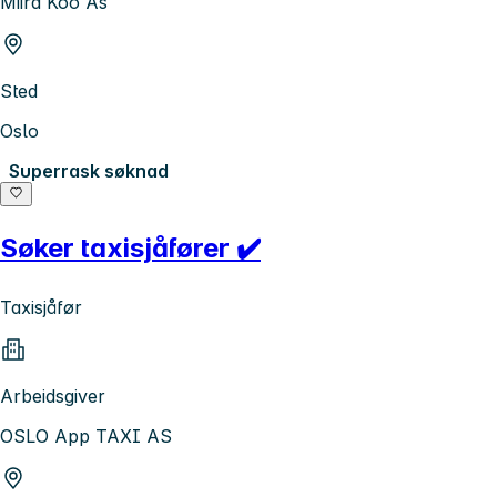
Miira Koo As
Sted
Oslo
Superrask søknad
Søker taxisjåfører ✔️
Taxisjåfør
Arbeidsgiver
OSLO App TAXI AS