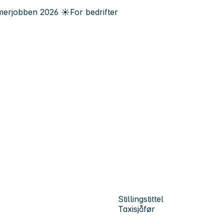
erjobben
2026
☀️
For bedrifter
Stillingstittel
Taxisjåfør