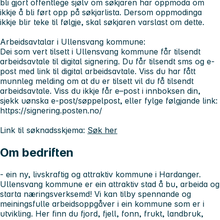
bli gjort offentlege sjølv om søkjaren har oppmoda om
ikkje å bli ført opp på søkjarlista. Dersom oppmodinga
ikkje blir teke til følgje, skal søkjaren varslast om dette.
Arbeidsavtalar i Ullensvang kommune:
Dei som vert tilsett i Ullensvang kommune får tilsendt
arbeidsavtale til digital signering. Du får tilsendt sms og e-
post med link til digital arbeidsavtale. Viss du har fått
munnleg melding om at du er tilsett vil du få tilsendt
arbeidsavtale. Viss du ikkje får e–post i innboksen din,
sjekk uønska e-post/søppelpost, eller fylge følgjande link:
https://signering.posten.no/
Link til søknadsskjema:
Søk her
Om bedriften
- ein ny, livskraftig og attraktiv kommune i Hardanger.
Ullensvang kommune er ein attraktiv stad å bu, arbeida og
starta næringsverksemd! Vi kan tilby spennande og
meiningsfulle arbeidsoppgåver i ein kommune som er i
utvikling. Her finn du fjord, fjell, fonn, frukt, landbruk,