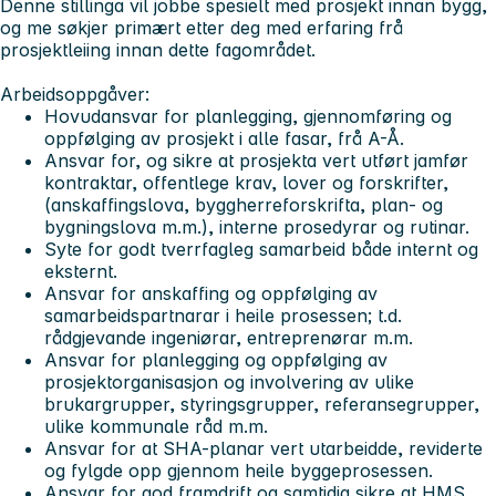
Denne stillinga vil jobbe spesielt med prosjekt innan bygg,
og me søkjer primært etter deg med erfaring frå
prosjektleiing innan dette fagområdet.
Arbeidsoppgåver:
Hovudansvar for planlegging, gjennomføring og
oppfølging av prosjekt i alle fasar, frå A-Å.
Ansvar for, og sikre at prosjekta vert utført jamfør
kontraktar, offentlege krav, lover og forskrifter,
(anskaffingslova, byggherreforskrifta, plan- og
bygningslova m.m.), interne prosedyrar og rutinar.
Syte for godt tverrfagleg samarbeid både internt og
eksternt.
Ansvar for anskaffing og oppfølging av
samarbeidspartnarar i heile prosessen; t.d.
rådgjevande ingeniørar, entreprenørar m.m.
Ansvar for planlegging og oppfølging av
prosjektorganisasjon og involvering av ulike
brukargrupper, styringsgrupper, referansegrupper,
ulike kommunale råd m.m.
Ansvar for at SHA-planar vert utarbeidde, reviderte
og fylgde opp gjennom heile byggeprosessen.
Ansvar for god framdrift og samtidig sikre at HMS