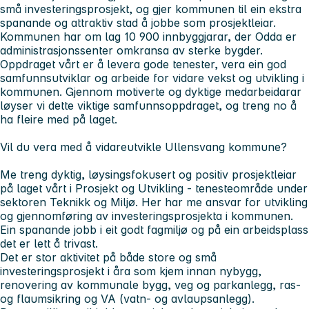
små investeringsprosjekt, og gjer kommunen til ein ekstra
spanande og attraktiv stad å jobbe som prosjektleiar.
Kommunen har om lag 10 900 innbyggjarar, der Odda er
administrasjonssenter omkransa av sterke bygder.
Oppdraget vårt er å levera gode tenester, vera ein god
samfunnsutviklar og arbeide for vidare vekst og utvikling i
kommunen. Gjennom motiverte og dyktige medarbeidarar
løyser vi dette viktige samfunnsoppdraget, og treng no å
ha fleire med på laget.
Vil du vera med å vidareutvikle Ullensvang kommune?
Me treng dyktig, løysingsfokusert og positiv prosjektleiar
på laget vårt i Prosjekt og Utvikling - tenesteområde under
sektoren Teknikk og Miljø. Her har me ansvar for utvikling
og gjennomføring av investeringsprosjekta i kommunen.
Ein spanande jobb i eit godt fagmiljø og på ein arbeidsplass
det er lett å trivast.
Det er stor aktivitet på både store og små
investeringsprosjekt i åra som kjem innan nybygg,
renovering av kommunale bygg, veg og parkanlegg, ras-
og flaumsikring og VA (vatn- og avlaupsanlegg).