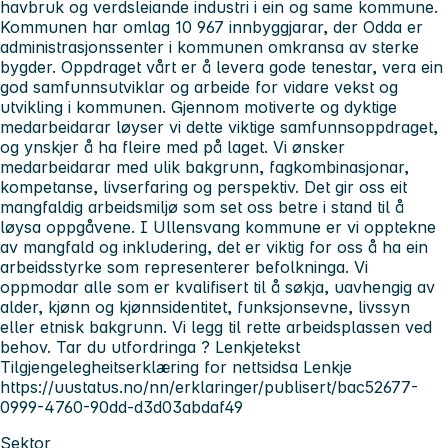
havbruk og verdsleiande industri i ein og same kommune.
Kommunen har omlag 10 967 innbyggjarar, der Odda er
administrasjonssenter i kommunen omkransa av sterke
bygder. Oppdraget vårt er å levera gode tenestar, vera ein
god samfunnsutviklar og arbeide for vidare vekst og
utvikling i kommunen. Gjennom motiverte og dyktige
medarbeidarar løyser vi dette viktige samfunnsoppdraget,
og ynskjer å ha fleire med på laget. Vi ønsker
medarbeidarar med ulik bakgrunn, fagkombinasjonar,
kompetanse, livserfaring og perspektiv. Det gir oss eit
mangfaldig arbeidsmiljø som set oss betre i stand til å
løysa oppgåvene. I Ullensvang kommune er vi opptekne
av mangfald og inkludering, det er viktig for oss å ha ein
arbeidsstyrke som representerer befolkninga. Vi
oppmodar alle som er kvalifisert til å søkja, uavhengig av
alder, kjønn og kjønnsidentitet, funksjonsevne, livssyn
eller etnisk bakgrunn. Vi legg til rette arbeidsplassen ved
behov. Tar du utfordringa ? Lenkjetekst
Tilgjengelegheitserklæring for nettsidsa Lenkje
https://uustatus.no/nn/erklaringer/publisert/bac52677-
0999-4760-90dd-d3d03abdaf49
Sektor