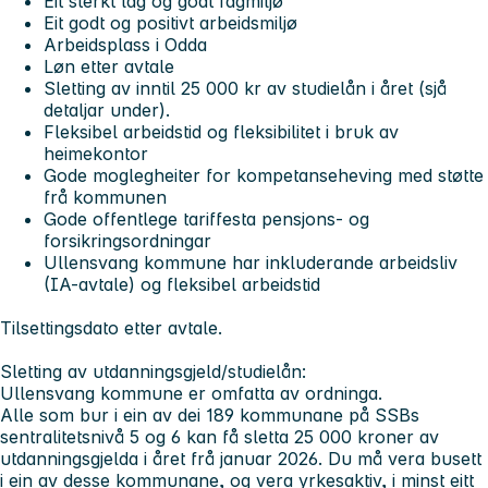
Eit sterkt lag og godt fagmiljø
Eit godt og positivt arbeidsmiljø
Arbeidsplass i Odda
Løn etter avtale
Sletting av inntil 25 000 kr av studielån i året (sjå
detaljar under).
Fleksibel arbeidstid og fleksibilitet i bruk av
heimekontor
Gode moglegheiter for kompetanseheving med støtte
frå kommunen
Gode offentlege tariffesta pensjons- og
forsikringsordningar
Ullensvang kommune har inkluderande arbeidsliv
(IA-avtale) og fleksibel arbeidstid
Tilsettingsdato etter avtale.
Sletting av utdanningsgjeld/studielån:
Ullensvang kommune er omfatta av ordninga.
Alle som bur i ein av dei 189 kommunane på SSBs
sentralitetsnivå 5 og 6 kan få sletta 25 000 kroner av
utdanningsgjelda i året frå januar 2026. Du må vera busett
i ein av desse kommunane, og vera yrkesaktiv, i minst eitt