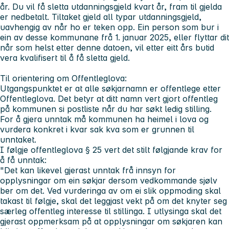
år. Du vil få sletta utdanningsgjeld kvart år, fram til gjelda
er nedbetalt. Tiltaket gjeld all typar utdanningsgjeld,
uavhengig av når ho er teken opp. Ein person som bur i
ein av desse kommunane frå 1. januar 2025, eller flyttar dit
når som helst etter denne datoen, vil etter eitt års butid
vera kvalifisert til å få sletta gjeld.
Til orientering om Offentleglova:
Utgangspunktet er at alle søkjarnamn er offentlege etter
Offentleglova. Det betyr at ditt namn vert gjort offentleg
på kommunen si postliste når du har søkt ledig stilling.
For å gjera unntak må kommunen ha heimel i lova og
vurdera konkret i kvar sak kva som er grunnen til
unntaket.
I følgje offentleglova § 25 vert det stilt følgjande krav for
å få unntak:
"Det kan likevel gjerast unntak frå innsyn for
opplysningar om ein søkjar dersom vedkommande sjølv
ber om det. Ved vurderinga av om ei slik oppmoding skal
takast til følgje, skal det leggjast vekt på om det knyter seg
særleg offentleg interesse til stillinga. I utlysinga skal det
gjerast oppmerksam på at opplysningar om søkjaren kan