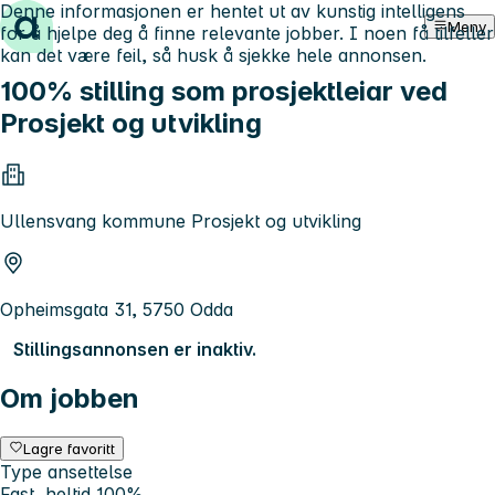
Denne informasjonen er hentet ut av kunstig intelligens
Hopp til innhold
Meny
for å hjelpe deg å finne relevante jobber. I noen få tilfeller
kan det være feil, så husk å sjekke hele annonsen.
100% stilling som prosjektleiar ved
Prosjekt og utvikling
Ullensvang kommune Prosjekt og utvikling
Opheimsgata 31, 5750 Odda
Stillingsannonsen er inaktiv.
Om jobben
Lagre favoritt
Type ansettelse
Fast, heltid 100%