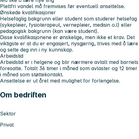
Må like å lære nye ting
Plettfri vandel må fremvises før eventuell ansettelse.
Ønskede kvalifikasjoner
Helsefaglig bakgrunn eller student som studerer helsefag
(sykepleier, fysioterapeut, vernepleier, medisin o.l) eller
pedagogisk bakgrunn (kan være student).
Disse kvalifikasjonene er ønskelige, men ikke et krav. Det
viktigste er at du er engasjert, nysgjerrig, trives med å lære
og sette deg inn i ny kunnskap.
Arbeidstid
Arbeidstid er i helgene og blir nærmere avtalt med barnets
foresatte. Totalt 36 timer i måned som avlaster og 12 timer
i måned som støttekontakt.
Ansettelse er ut året med mulighet for forlengelse.
Om bedriften
Sektor
Privat