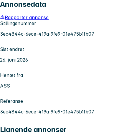
Annonsedata
Rapporter annonse
Stillingsnummer
3ec4844c-6ece-419a-9fe9-01e475b1fb07
Sist endret
26. juni 2026
Hentet fra
ASS
Referanse
3ec4844c-6ece-419a-9fe9-01e475b1fb07
Lignende annonser