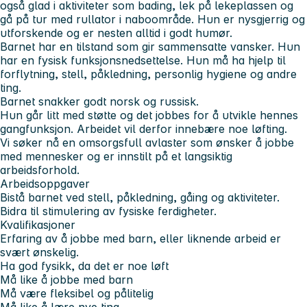
også glad i aktiviteter som bading, lek på lekeplassen og
gå på tur med rullator i naboområde. Hun er nysgjerrig og
utforskende og er nesten alltid i godt humør.
Barnet har en tilstand som gir sammensatte vansker. Hun
har en fysisk funksjonsnedsettelse. Hun må ha hjelp til
forflytning, stell, påkledning, personlig hygiene og andre
ting.
Barnet snakker godt norsk og russisk.
Hun går litt med støtte og det jobbes for å utvikle hennes
gangfunksjon. Arbeidet vil derfor innebære noe løfting.
Vi søker nå en omsorgsfull avlaster som ønsker å jobbe
med mennesker og er innstilt på et langsiktig
arbeidsforhold.
Arbeidsoppgaver
Bistå barnet ved stell, påkledning, gåing og aktiviteter.
Bidra til stimulering av fysiske ferdigheter.
Kvalifikasjoner
Erfaring av å jobbe med barn, eller liknende arbeid er
svært ønskelig.
Ha god fysikk, da det er noe løft
Må like å jobbe med barn
Må være fleksibel og pålitelig