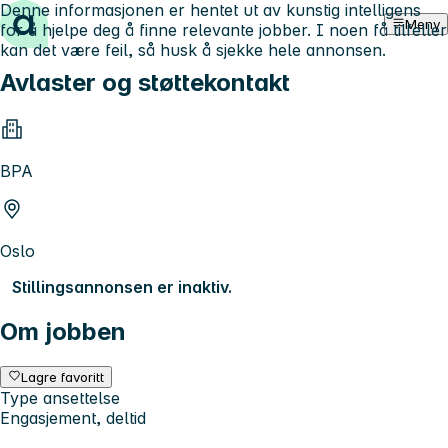
Denne informasjonen er hentet ut av kunstig intelligens
Hopp til innhold
Meny
for å hjelpe deg å finne relevante jobber. I noen få tilfeller
kan det være feil, så husk å sjekke hele annonsen.
Avlaster og støttekontakt
BPA
Oslo
Stillingsannonsen er inaktiv.
Om jobben
Lagre favoritt
Type ansettelse
Engasjement, deltid