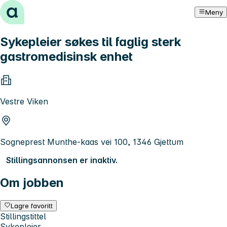
Hopp til innhold
Meny
Sykepleier søkes til faglig sterk
gastromedisinsk enhet
Vestre Viken
Sogneprest Munthe-kaas vei 100, 1346 Gjettum
Stillingsannonsen er inaktiv.
Om jobben
Lagre favoritt
Stillingstittel
Sykepleier