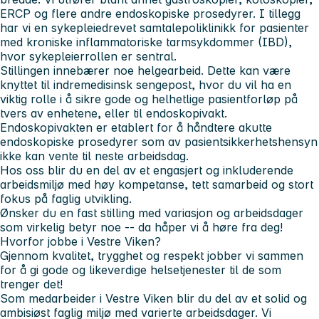
ERCP og flere andre endoskopiske prosedyrer. I tillegg
har vi en sykepleiedrevet samtalepoliklinikk for pasienter
med kroniske inflammatoriske tarmsykdommer (IBD),
hvor sykepleierrollen er sentral.
Stillingen innebærer noe helgearbeid. Dette kan være
knyttet til indremedisinsk sengepost, hvor du vil ha en
viktig rolle i å sikre gode og helhetlige pasientforløp på
tvers av enhetene, eller til endoskopivakt.
Endoskopivakten er etablert for å håndtere akutte
endoskopiske prosedyrer som av pasientsikkerhetshensyn
ikke kan vente til neste arbeidsdag.
Hos oss blir du en del av et engasjert og inkluderende
arbeidsmiljø med høy kompetanse, tett samarbeid og stort
fokus på faglig utvikling.
Ønsker du en fast stilling med variasjon og arbeidsdager
som virkelig betyr noe -- da håper vi å høre fra deg!
Hvorfor jobbe i Vestre Viken?
Gjennom kvalitet, trygghet og respekt jobber vi sammen
for å gi gode og likeverdige helsetjenester til de som
trenger det!
Som medarbeider i Vestre Viken blir du del av et solid og
ambisiøst faglig miljø med varierte arbeidsdager. Vi