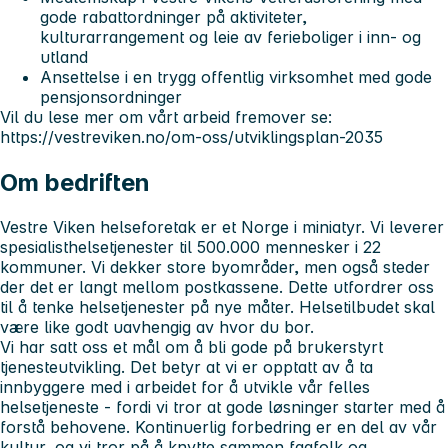
gode rabattordninger på aktiviteter,
kulturarrangement og leie av ferieboliger i inn- og
utland
Ansettelse i en trygg offentlig virksomhet med gode
pensjonsordninger
Vil du lese mer om vårt arbeid fremover se:
https://vestreviken.no/om-oss/utviklingsplan-2035
Om bedriften
Vestre Viken helseforetak er et Norge i miniatyr. Vi leverer
spesialisthelsetjenester til 500.000 mennesker i 22
kommuner. Vi dekker store byområder, men også steder
der det er langt mellom postkassene. Dette utfordrer oss
til å tenke helsetjenester på nye måter. Helsetilbudet skal
være like godt uavhengig av hvor du bor.
Vi har satt oss et mål om å bli gode på brukerstyrt
tjenesteutvikling. Det betyr at vi er opptatt av å ta
innbyggere med i arbeidet for å utvikle vår felles
helsetjeneste - fordi vi tror at gode løsninger starter med å
forstå behovene. Kontinuerlig forbedring er en del av vår
kultur, og vi tror på å knytte sammen fagfolk og