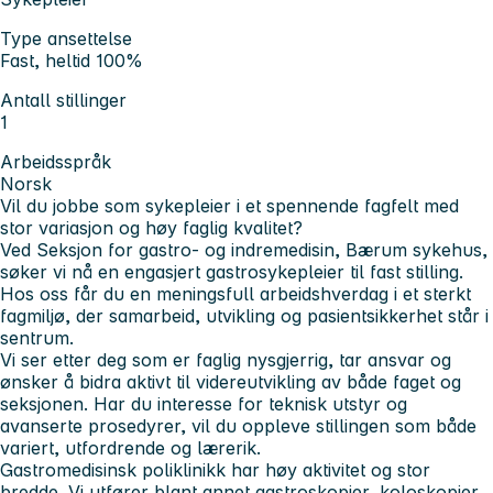
Type ansettelse
Fast, heltid 100%
Antall stillinger
1
Arbeidsspråk
Norsk
Vil du jobbe som sykepleier i et spennende fagfelt med
stor variasjon og høy faglig kvalitet?
Ved Seksjon for gastro- og indremedisin, Bærum sykehus,
søker vi nå en engasjert gastrosykepleier til fast stilling.
Hos oss får du en meningsfull arbeidshverdag i et sterkt
fagmiljø, der samarbeid, utvikling og pasientsikkerhet står i
sentrum.
Vi ser etter deg som er faglig nysgjerrig, tar ansvar og
ønsker å bidra aktivt til videreutvikling av både faget og
seksjonen. Har du interesse for teknisk utstyr og
avanserte prosedyrer, vil du oppleve stillingen som både
variert, utfordrende og lærerik.
Gastromedisinsk poliklinikk har høy aktivitet og stor
bredde. Vi utfører blant annet gastroskopier, koloskopier,