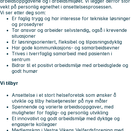
arbeidsoppgavene og i arbeidsmiljøet. Vi legger derfor stor
vekt på personlig egnethet i ansettelsesprosessen.
Vi ser etter deg som:
Er faglig trygg og har interesse for tekniske løsninger
og prosedyrer
Tar ansvar og arbeider selvstendig, også i krevende
situasjoner
Er løsningsorientert, fleksibel og tilpasningsdyktig
Har gode kommunikasjons- og samarbeidsevner
Trives i tverrfaglig samarbeid med pasienten i
sentrum
Bidrar til et positivt arbeidsmiljø med arbeidsglede og
godt humør
Vi tilbyr
Ansettelse i et stort helseforetak som ønsker å
utvikle og tilby helsetjenester på nye måter
Spennende og varierte arbeidsoppgaver, med
muligheter for faglig- og personlig utvikling
Et innovativt og godt arbeidsmiljø med dyktige og
engasjerte kollegaer
Medlemskap i Vestre Vikens Velferdsforening med