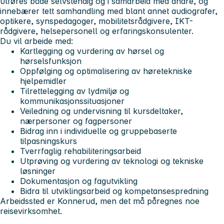
utføres både selvstendig og i samarbeid med andre, og
innebærer tett samhandling med blant annet audiografer,
optikere, synspedagoger, mobilitetsrådgivere, IKT-
rådgivere, helsepersonell og erfaringskonsulenter.
Du vil arbeide med:
Kartlegging og vurdering av hørsel og
hørselsfunksjon
Oppfølging og optimalisering av høretekniske
hjelpemidler
Tilrettelegging av lydmiljø og
kommunikasjonssituasjoner
Veiledning og undervisning til kursdeltaker,
nærpersoner og fagpersoner
Bidrag inn i individuelle og gruppebaserte
tilpasningskurs
Tverrfaglig rehabiliteringsarbeid
Utprøving og vurdering av teknologi og tekniske
løsninger
Dokumentasjon og fagutvikling
Bidra til utviklingsarbeid og kompetansespredning
Arbeidssted er Konnerud, men det må påregnes noe
reisevirksomhet.