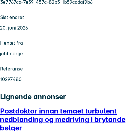
3e7767ca-7e59-457c-82b5-1b59cddaf9b6
Sist endret
20. juni 2026
Hentet fra
jobbnorge
Referanse
10297480
Lignende annonser
Postdoktor innan temaet turbulent
nedblanding og medriving i brytande
bølger