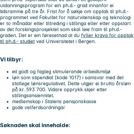
utdanningsprogram for ein ph.d.- grad innanfor ei
tidsramme på tre år. Frist for å søkje om opptak til ph.d.-
programmet ved Fakultet for naturvitenskap og teknologi
er to månadar etter tiltreding i stillinga eller etter oppstart
av det forskingsprosjektet som skal leie fram til ph.d.-
graden. Det er ein føresetnad at du
fyller krava for opptak
til ph.d.- studiet
ved Universitetet i Bergen.
Vi tilbyr:
eit godt og fagleg stimulerande arbeidsmiljø
løn som stipendiat (kode 1017) i samsvar med det
statlege lønsregulativet. Dette utgjer ei brutto årsløn
på kr. 593 700. Vidare opprykk skjer etter
stillingsansiennitet.
medlemskap i Statens pensjonskasse
gode velferdsordningar
Søknaden skal innehalde: