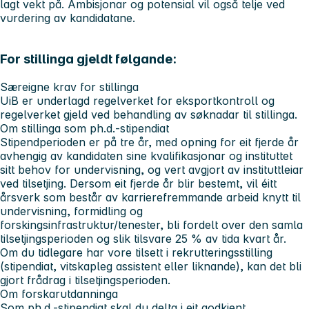
lagt vekt på. Ambisjonar og potensial vil også telje ved
vurdering av kandidatane.
For stillinga gjeldt følgande:
Særeigne krav for stillinga
UiB er underlagd regelverket for eksportkontroll og
regelverket gjeld ved behandling av søknadar til stillinga.
Om stillinga som ph.d.-stipendiat
Stipendperioden er på tre år, med opning for eit fjerde år
avhengig av kandidaten sine kvalifikasjonar og instituttet
sitt behov for undervisning, og vert avgjort av instituttleiar
ved tilsetjing. Dersom eit fjerde år blir bestemt, vil éitt
årsverk som består av karrierefremmande arbeid knytt til
undervisning, formidling og
forskingsinfrastruktur/tenester, bli fordelt over den samla
tilsetjingsperioden og slik tilsvare 25 % av tida kvart år.
Om du tidlegare har vore tilsett i rekrutteringsstilling
(stipendiat, vitskapleg assistent eller liknande), kan det bli
gjort frådrag i tilsetjingsperioden.
Om forskarutdanninga
Som ph.d.-stipendiat skal du delta i eit godkjent