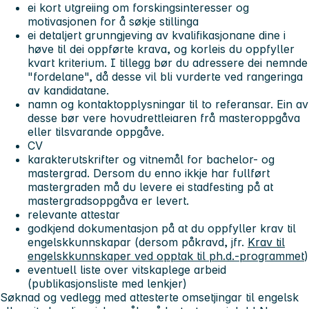
ei kort utgreiing om forskingsinteresser og
motivasjonen for å søkje stillinga
ei detaljert grunngjeving av kvalifikasjonane dine i
høve til dei oppførte krava, og korleis du oppfyller
kvart kriterium. I tillegg bør du adressere dei nemnde
"fordelane", då desse vil bli vurderte ved rangeringa
av kandidatane.
namn og kontaktopplysningar til to referansar. Ein av
desse bør vere hovudrettleiaren frå masteroppgåva
eller tilsvarande oppgåve.
CV
karakterutskrifter og vitnemål for bachelor- og
mastergrad. Dersom du enno ikkje har fullført
mastergraden må du levere ei stadfesting på at
mastergradsoppgåva er levert.
relevante attestar
godkjend dokumentasjon på at du oppfyller krav til
engelskkunnskapar (dersom påkravd, jfr.
Krav til
engelskkunnskaper ved opptak til ph.d.-programmet
)
eventuell liste over vitskaplege arbeid
(publikasjonsliste med lenkjer)
Søknad og vedlegg med attesterte omsetjingar til engelsk