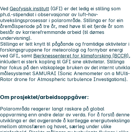
Ved
Geofysisk institutt
(GFI) er det ledig ei stilling som
ph.d.-stipendiat i observasjonar av luft–hav-
utvekslingsprosessar i polarområde. Stillinga er for ein
åremålsperiode på tre år, med høve til eit fjerde år som
består av karrierefremmande arbeid (til dømes
undervisning).
Stillinga er tett knytt til pågåande og framtidige aktivitetar i
forskingsgruppene for meteorologi og fornybar energi
ved GFI, samt
Bjerknessenteret for klimaforsking (BCCR)
,
inkludert ei sterk kopling til GFI sine aktivitetar. Stillinga
har fokus på den vitskaplege bruken av det internt utvikla
målesystemet SAMURAI (
S
onic
A
nemometer on a
MU
lti-
R
otor drone for
A
tmospheric turbulence
I
nvestigations).
Om prosjektet/arbeidsoppgåver:
Polarområda reagerer langt raskare på global
oppvarming enn andre delar av verda. For å forstå denne
utviklinga er det avgjerande å kartleggje energiutvekslinga
mellom atmosfæren og havet, særleg under ulike