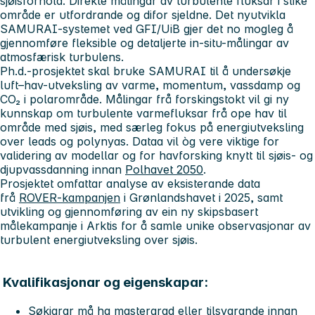
sjøisforhold. Direkte målingar av turbulente fluksar i slike
område er utfordrande og difor sjeldne. Det nyutvikla
SAMURAI-systemet ved GFI/UiB gjer det no mogleg å
gjennomføre fleksible og detaljerte in-situ-målingar av
atmosfærisk turbulens.
Ph.d.-prosjektet skal bruke SAMURAI til å undersøkje
luft–hav-utveksling av varme, momentum, vassdamp og
CO₂ i polarområde. Målingar frå forskingstokt vil gi ny
kunnskap om turbulente varmefluksar frå ope hav til
område med sjøis, med særleg fokus på energiutveksling
over leads og polynyas. Dataa vil òg vere viktige for
validering av modellar og for havforsking knytt til sjøis- og
djupvassdanning innan
Polhavet 2050
.
Prosjektet omfattar analyse av eksisterande data
frå
ROVER-kampanjen
i Grønlandshavet i 2025, samt
utvikling og gjennomføring av ein ny skipsbasert
målekampanje i Arktis for å samle unike observasjonar av
turbulent energiutveksling over sjøis.
Kvalifikasjonar og eigenskapar:
Søkjarar må ha mastergrad eller tilsvarande innan