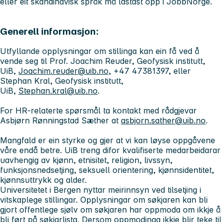
eller eit skandinavisk språk må lastast opp i JobbNorge.
Generell informasjon:
Utfyllande opplysningar om stillinga kan ein få ved å
vende seg til Prof. Joachim Reuder, Geofysisk institutt,
UiB,
Joachim.reuder@uib.no
, +47 47381397, eller
Stephan Kral, Geofysisk institutt,
UiB,
Stephan.kral@uib.no
.
For HR-relaterte spørsmål ta kontakt med rådgjevar
Asbjørn Rønningstad Sæther at
asbjorn.sather@uib.no
.
Mangfald er ein styrke og gjer at vi kan løyse oppgåvene
våre endå betre. UiB treng difor kvalifiserte medarbeidarar
uavhengig av kjønn, etnisitet, religion, livssyn,
funksjonsnedsetjing, seksuell orientering, kjønnsidentitet,
kjønnsuttrykk og alder.
Universitetet i Bergen nyttar meirinnsyn ved tilsetjing i
vitskaplege stillingar. Opplysningar om søkjaren kan bli
gjort offentlege sjølv om søkjaren har oppmoda om ikkje å
bli ført på søkjarlista. Dersom oppmodinga ikkje blir teke til