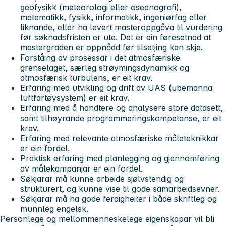
geofysikk (meteorologi eller oseanografi),
matematikk, fysikk, informatikk, ingeniørfag eller
liknande, eller ha levert masteroppgåva til vurdering
før søknadsfristen er ute. Det er ein føresetnad at
mastergraden er oppnådd før tilsetjing kan skje.
Forståing av prosessar i det atmosfæriske
grenselaget, særleg strøymingsdynamikk og
atmosfærisk turbulens, er eit krav.
Erfaring med utvikling og drift av UAS (ubemanna
luftfartøysystem) er eit krav.
Erfaring med å handtere og analysere store datasett,
samt tilhøyrande programmeringskompetanse, er eit
krav.
Erfaring med relevante atmosfæriske måleteknikkar
er ein fordel.
Praktisk erfaring med planlegging og gjennomføring
av målekampanjar er ein fordel.
Søkjarar må kunne arbeide sjølvstendig og
strukturert, og kunne vise til gode samarbeidsevner.
Søkjarar må ha gode ferdigheiter i både skriftleg og
munnleg engelsk.
Personlege og mellommenneskelege eigenskapar vil bli