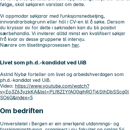
følgje, skal søkjaren varslast om dette.
Vi oppmodar søkjarar med funksjonsnedsetjing,
innvandrarbakgrunn eller hól i CV-en til å søke. Dersom
du kryssar av for dette i søknaden kan du bli positivt
særbehandla. Vi inviterer alltid minst ein kvalifisert søkjar
frå kvar av desse gruppene til intervju.
Nærare om tilsettingsprosessen
her
.
Livet som ph.d.-kandidat ved UiB
Astrid Nybø forteller om livet og arbeidshverdagen som
ph.d.-kandidat ved UiB.
Video:
https://www.youtube.com/watch?
v=Eo3Z63yzkKA&list=PLf8ZIYfAO0qjhROTj6SthDbSScg0l
SO6G&index=5
Om bedriften
Universitetet i Bergen er ein anerkjend utdannings- og
forskingsinstitusjon, organisert i sju fakultet og omlag 54