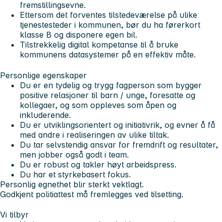
fremstillingsevne.
Ettersom det forventes tilstedeværelse på ulike
tjenestesteder i kommunen, bør du ha førerkort
klasse B og disponere egen bil.
Tilstrekkelig digital kompetanse til å bruke
kommunens datasystemer på en effektiv måte.
Personlige egenskaper
Du er en tydelig og trygg fagperson som bygger
positive relasjoner til barn / unge, foresatte og
kollegaer, og som oppleves som åpen og
inkluderende.
Du er utviklingsorientert og initiativrik, og evner å få
med andre i realiseringen av ulike tiltak.
Du tar selvstendig ansvar for fremdrift og resultater,
men jobber også godt i team.
Du er robust og takler høyt arbeidspress.
Du har et styrkebasert fokus.
Personlig egnethet blir sterkt vektlagt.
Godkjent politiattest må fremlegges ved tilsetting.
Vi tilbyr