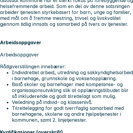
Gausdal kommune har et sterkt fokus på forebyggende og
helsefremmende arbeid. Som en del av denne satsningen
arbeider tjenesten styrkebasert for barn, unge og familier,
med mål om å fremme mestring, trivsel og livskvalitet
gjennom tidlig innsats og samarbeid på tvers av tjenester.
Arbeidsoppgaver
Arbeidsoppgaver
Rådgiverstillingen innebærer:
Individrettet arbeid, utredning og sakkyndighetsarbeid
i barnehage, grunnskole og voksenopplæring.
Bistå skoler og barnehager med kompetanse- og
organisasjonsutvikling slik at opplæringstilbudet blir
så inkluderende og godt tilrettelagt som mulig.
Veiledning på individ- og klassenivå.
Tilrettelegging for godt tverrfaglig samarbeid med
barnehagene, skolene og andre hjelpetjenester i
kommunen, samt 2. linjetjenester.
Kvalifikasjoner (overskrift)