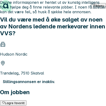
Denne informasjonen er hentet ut av kunstig intelligens
Hopp til innhold
Meny
for å hjelpe deg å finne relevante jobber. I noen få tilfeller
kan det være feil, så husk å sjekke hele annonsen.
Vil du være med å øke salget av noen
av Nordens ledende merkevarer innen
VVS?
Hudson Nordic
Trøndelag, 7510 Skatval
Stillingsannonsen er inaktiv.
Om jobben
Lagre favoritt