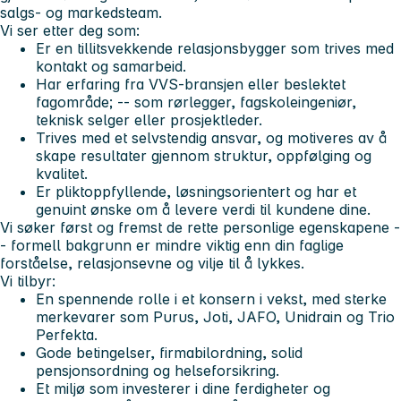
salgs- og markedsteam.
Vi ser etter deg som:
Er en tillitsvekkende relasjonsbygger som trives med
kontakt og samarbeid.
Har erfaring fra VVS-bransjen eller beslektet
fagområde; -- som rørlegger, fagskoleingeniør,
teknisk selger eller prosjektleder.
Trives med et selvstendig ansvar, og motiveres av å
skape resultater gjennom struktur, oppfølging og
kvalitet.
Er pliktoppfyllende, løsningsorientert og har et
genuint ønske om å levere verdi til kundene dine.
Vi søker først og fremst de rette personlige egenskapene -
- formell bakgrunn er mindre viktig enn din faglige
forståelse, relasjonsevne og vilje til å lykkes.
Vi tilbyr:
En spennende rolle i et konsern i vekst, med sterke
merkevarer som Purus, Joti, JAFO, Unidrain og Trio
Perfekta.
Gode betingelser, firmabilordning, solid
pensjonsordning og helseforsikring.
Et miljø som investerer i dine ferdigheter og