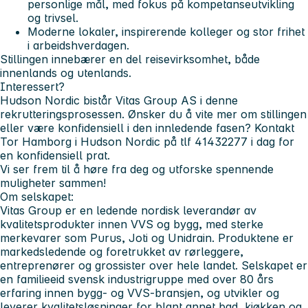
personlige mål, med fokus på kompetanseutvikling
og trivsel.
Moderne lokaler, inspirerende kolleger og stor frihet
i arbeidshverdagen.
Stillingen innebærer en del reisevirksomhet, både
innenlands og utenlands.
Interessert?
Hudson Nordic bistår Vitas Group AS i denne
rekrutteringsprosessen. Ønsker du å vite mer om stillingen
eller være konfidensiell i den innledende fasen? Kontakt
Tor Hamborg i Hudson Nordic på tlf 41432277 i dag for
en konfidensiell prat.
Vi ser frem til å høre fra deg og utforske spennende
muligheter sammen!
Om selskapet:
Vitas Group er en ledende nordisk leverandør av
kvalitetsprodukter innen VVS og bygg, med sterke
merkevarer som Purus, Joti og Unidrain. Produktene er
markedsledende og foretrukket av rørleggere,
entreprenører og grossister over hele landet.
Selskapet er
en familieeid svensk industrigruppe med over 80 års
erfaring innen bygg- og VVS-bransjen, og utvikler og
leverer kvalitetsløsninger for blant annet bad, kjøkken og