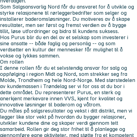
hverdagen.
Som Salgsansvarlig Nord får du ansvaret for å utvikle og
styrke relasjonene til rørleggerbedrifter som selger og
installerer baderomsløsninger. Du motiveres av å skape
resultater, men ser først og fremst verdien av å bygge
tillit, løse utfordringer og bidra til kundens suksess.
Hos Purus blir du en del av et selskap som investerer i
sine ansatte -- både faglig og personlig -- og som
verdsetter en kultur der mennesker får mulighet til å
vokse og lykkes sammen.
Om rollen
I denne rollen får du et selvstendig ansvar for salg og
oppfølging i region Midt og Nord, som strekker seg fra
Molde, Trondheim og hele Nord-Norge. Med størstedelen
av kundemassen i Trøndelag ser vi for oss at du bor i
dette området. Du representerer Purus, en sterk og
anerkjent merkevare innen VVS, kjent for kvalitet og
innovative løsninger til baderom og våtrom.
Du måles på salgsresultater og vekst i ditt distrikt, men vi
legger like stor vekt på hvordan du bygger relasjoner,
utvikler kundene dine og skaper verdi gjennom tett
samarbeid. Rollen gir deg stor frihet til å planlegge og
gjennomføre egne aktiviteter, med støtte fra et kompetent