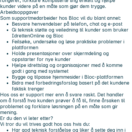
fungerer, forklare kompliserte ting enkelt og hjelpe
kunder videre på en måte som gjør dem trygge.
Arbeidsoppgaver
Som supportmedarbeider hos Bloc vil du blant annet:
Besvare henvendelser på telefon, chat og e-post
Gi teknisk støtte og veiledning til kunder som bruker
IdrettenOnline og Bloc
Feilsøke, undersøke og løse praktiske problemer i
plattformen
Holde presentasjoner over skjermdeling og
oppstarter for nye kunder
Hjelpe idrettslag og organisasjoner med å komme
godt i gang med systemet
Bygge og tilpasse hjemmesider i Bloc-plattformen
Bidra med forbedringsforslag basert på det kundene
faktisk trenger
Hos oss er support mer enn å svare raskt. Det handler
om å forstå hva kunden prøver å få til, finne årsaken til
problemet og forklare løsningen på en måte som gir
mening.
Er du den vi leter etter?
Vi tror du vil trives godt hos oss hvis du:
Har god teknisk forståelse og liker å sette deg inn i