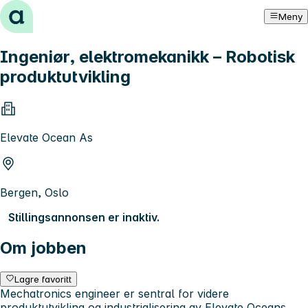
Hopp til innhold
Meny
Ingeniør, elektromekanikk – Robotisk
produktutvikling
Elevate Ocean As
Bergen, Oslo
Stillingsannonsen er inaktiv.
Om jobben
Lagre favoritt
Mechatronics engineer er sentral for videre
produktutvikling og industrialisering av Elevate Oceans