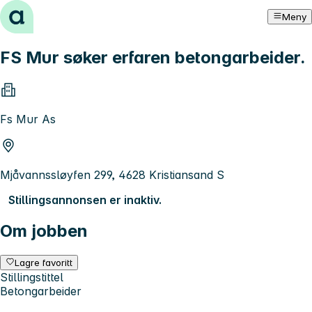
Hopp til innhold
Meny
FS Mur søker erfaren betongarbeider.
Fs Mur As
Mjåvannssløyfen 299, 4628 Kristiansand S
Stillingsannonsen er inaktiv.
Om jobben
Lagre favoritt
Stillingstittel
Betongarbeider