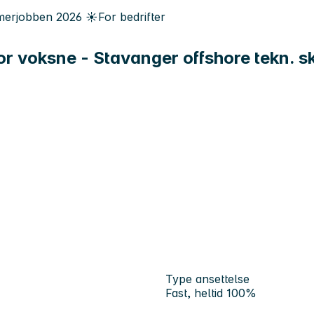
erjobben
2026
☀️
For bedrifter
r voksne - Stavanger offshore tekn. s
Type ansettelse
Fast, heltid 100%