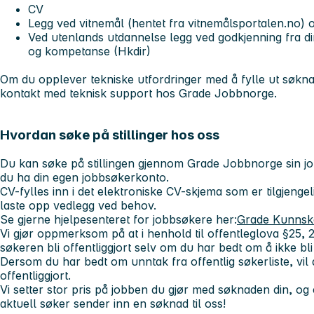
CV
Legg ved vitnemål (hentet fra vitnemålsportalen.no) o
Ved utenlands utdannelse legg ved godkjenning fra di
og kompetanse (Hkdir)
Om du opplever tekniske utfordringer med å fylle ut søknad
kontakt med teknisk support hos Grade Jobbnorge.
Hvordan søke på stillinger hos oss
Du kan søke på stillingen gjennom Grade Jobbnorge sin jo
du ha din egen jobbsøkerkonto.
CV-fylles inn i det elektroniske CV-skjema som er tilgjengel
laste opp vedlegg ved behov.
Se gjerne hjelpesenteret for jobbsøkere her:
Grade Kunnska
Vi gjør oppmerksom på at i henhold til offentleglova §25,
søkeren bli offentliggjort selv om du har bedt om å ikke bli 
Dersom du har bedt om unntak fra offentlig søkerliste, vil du
offentliggjort.
Vi setter stor pris på jobben du gjør med søknaden din, og
aktuell søker sender inn en søknad til oss!