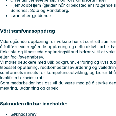
HjemJobbHjem (gjelder når arbeidsted er i følgende 
Sandnes, Sola og Randaberg.
Lønn etter gjeldende
Vårt samfunnsoppdrag
Videregående opplæring for voksne har et sentralt samfunns
å fullføre videregående opplæring og delta aktivt i arbeid
fleksible og tilpassede opplæringstilbud bidrar vi til at 
eller fag-/svennebrev.
Vi møter deltakere med ulik bakgrunn, erfaring og livssitu
tilpasset opplæring, realkompetansevurdering og veiledning.
samfunnets innsats for kompetanseutvikling, og bidrar til 
kvalifisert arbeidskraft.
Som medarbeider hos oss vil du være med på å styrke den 
mestring, utdanning og arbeid.
Søknaden din bør inneholde:
Søknadsbrev