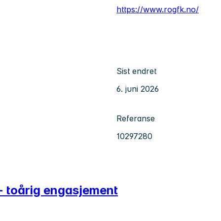
https://www.rogfk.no/
Sist endret
6. juni 2026
Referanse
10297280
- toårig engasjement