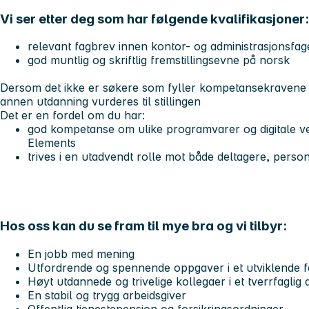
Vi ser etter deg som har følgende kvalifikasjoner:
relevant fagbrev innen kontor- og administrasjonsfag
god muntlig og skriftlig fremstillingsevne på norsk
Dersom det ikke er søkere som fyller kompetansekravene f
annen utdanning vurderes til stillingen
Det er en fordel om du har:
god kompetanse om ulike programvarer og digitale v
Elements
trives i en utadvendt rolle mot både deltagere, pers
Hos oss kan du se fram til mye bra og vi tilbyr:
En jobb med mening
Utfordrende og spennende oppgaver i et utviklende 
Høyt utdannede og trivelige kollegaer i et tverrfaglig 
En stabil og trygg arbeidsgiver
Offentlig tjenestepensjon og forsikringsordninger