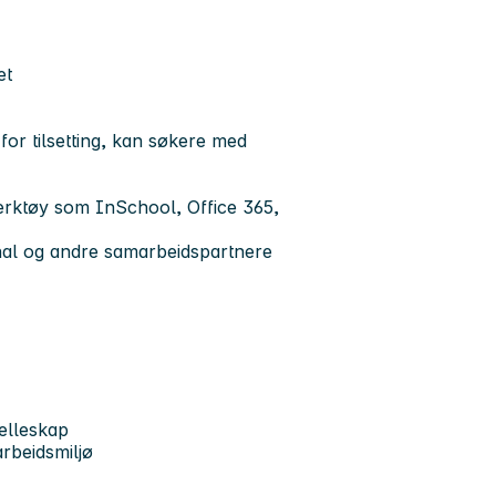
et
or tilsetting, kan søkere med
erktøy som InSchool, Office 365,
onal og andre samarbeidspartnere
felleskap
arbeidsmiljø