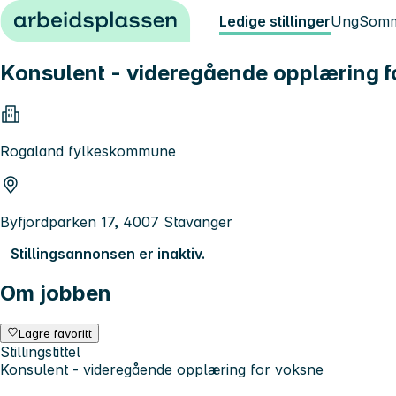
Hopp til innhold
Ledige stillinger
Ung
Somm
Konsulent - videregående opplæring fo
Rogaland fylkeskommune
Byfjordparken 17, 4007 Stavanger
Stillingsannonsen er inaktiv.
Om jobben
Lagre favoritt
Stillingstittel
Konsulent - videregående opplæring for voksne