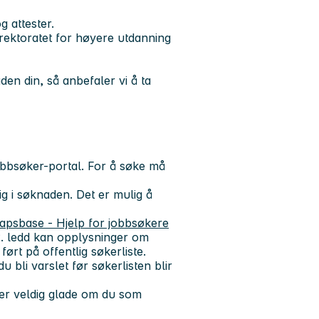
g attester.
rektoratet for høyere utdanning
en din, så anbefaler vi å ta
bbsøker-portal. For å søke må
ig i søknaden. Det er mulig å
psbase - Hjelp for jobbsøkere
 2. ledd kan opplysninger om
ført på offentlig søkerliste.
 bli varslet før søkerlisten blir
 er veldig glade om du som