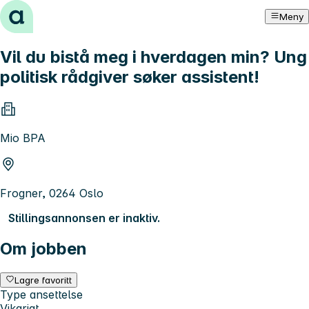
Hopp til innhold
Meny
Vil du bistå meg i hverdagen min? Ung
politisk rådgiver søker assistent!
Mio BPA
Frogner, 0264 Oslo
Stillingsannonsen er inaktiv.
Om jobben
Lagre favoritt
Type ansettelse
Vikariat