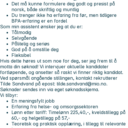
Det må kunne formulere deg godt og presist på
norsk, både skriftlig og muntlig
Du trenger ikke ha erfaring fra før, men tidligere
BPA-erfaring er en fordel
Som min assistent ønsker jeg at du er:
Tålmodig
Selvgående
Pålitelig og seriøs
God på å omstille deg
Fleksibel
Hvis dette høres ut som noe for deg, ser jeg frem til å
motta din søknad! Vi intervjuer aktuelle kandidater
fortløpende, og ansetter så raskt vi finner riktig kandidat.
Ved spørsmål angående stillingen, kontakt rekrutterer
Tilde Sandvand på epost:
tilde.sandvand@mio.no
.
Søknader sendes inn via eget søknadsskjema.
Vi tilbyr:
En meningsfylt jobb
Erfaring fra helse- og omsorgssektoren
Lønn etter tariff: Timelønn 225,40,-, kveldstillegg på
60,- og helgetillegg på 57,-
Teoretisk og praktisk opplæring, i tillegg til relevante