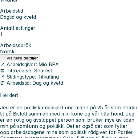
Arbeidstid
Dagtid og kveld
Antall stillinger
1
Arbeidsspråk
Norsk
Vis flere detaljer
📍
Arbeidsgiver:
Mio BPA
📅
Tiltredelse:
Snarest
📌
Stillingstype:
Tilkalling
⏰
Arbeidstid:
Dag og kveld
Hei der!
Jeg er en politisk engasjert ung mann på 25 år som holder
til på Bislett sammen med min kone og vår lille hund. Jeg
er en rolig og avslappet person som bruker mye av tiden
min på samfunn og politikk. Det er også det som fyller
opp arbeidsdagene mine som politisk rådgiver for Partiet