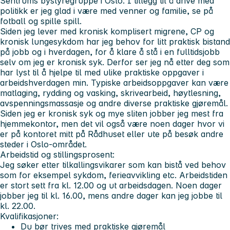
Sentrums bystyregruppe i Oslo. I tillegg til å drive med
politikk er jeg glad i være med venner og familie, se på
fotball og spille spill.
Siden jeg lever med kronisk komplisert migrene, CP og
kronisk lungesykdom har jeg behov for litt praktisk bistand
på jobb og i hverdagen, for å klare å stå i en fulltidsjobb
selv om jeg er kronisk syk. Derfor ser jeg nå etter deg som
har lyst til å hjelpe til med ulike praktiske oppgaver i
arbeidshverdagen min. Typiske arbeidsoppgaver kan være
matlaging, rydding og vasking, skrivearbeid, høytlesning,
avspenningsmassasje og andre diverse praktiske gjøremål.
Siden jeg er kronisk syk og mye sliten jobber jeg mest fra
hjemmekontor, men det vil også være noen dager hvor vi
er på kontoret mitt på Rådhuset eller ute på besøk andre
steder i Oslo-området.
Arbeidstid og stillingsprosent:
Jeg søker etter tilkallingsvikarer som kan bistå ved behov
som for eksempel sykdom, ferieavvikling etc. Arbeidstiden
er stort sett fra kl. 12.00 og ut arbeidsdagen. Noen dager
jobber jeg til kl. 16.00, mens andre dager kan jeg jobbe til
kl. 22.00.
Kvalifikasjoner:
Du bør trives med praktiske gjøremål