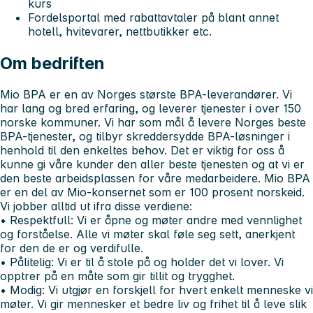
kurs
Fordelsportal med rabattavtaler på blant annet
hotell, hvitevarer, nettbutikker etc.
Om bedriften
Mio BPA er en av Norges største BPA-leverandører. Vi
har lang og bred erfaring, og leverer tjenester i over 150
norske kommuner. Vi har som mål å levere Norges beste
BPA-tjenester, og tilbyr skreddersydde BPA-løsninger i
henhold til den enkeltes behov. Det er viktig for oss å
kunne gi våre kunder den aller beste tjenesten og at vi er
den beste arbeidsplassen for våre medarbeidere. Mio BPA
er en del av Mio-konsernet som er 100 prosent norskeid.
Vi jobber alltid ut ifra disse verdiene:
• Respektfull:
Vi er åpne og møter andre med vennlighet
og forståelse. Alle vi møter skal føle seg sett, anerkjent
for den de er og verdifulle.
• Pålitelig:
Vi er til å stole på og holder det vi lover. Vi
opptrer på en måte som gir tillit og trygghet.
• Modig:
Vi utgjør en forskjell for hvert enkelt menneske vi
møter. Vi gir mennesker et bedre liv og frihet til å leve slik