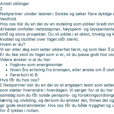
Antall stillinger
2
Nettpartner utvider teamet i Stokke og søker flere dyktige e
Vestfold.
Hos oss blir du en del av en avdeling som jobber bredt inne
Arbeidet omfatter nettstasjoner, høyspent- og lavspentanl
små og store prosjekter. Du vil jobbe i et aktivt, trivelig o
kvalitet og stolthet over faget står sterkt.
Hvem er du?
Vi ser etter deg som setter sikkerhet først, og som liker å 
Er du like stolt av faget som vi er, vil du passe godt hos os
Videre ønsker vi at du har:
Fagbrev som energimontør
Noen års erfaring fra bransjen, eller ønske om å utvi
Førerkort kl B
Hva får du hos oss?
I Nettpartner blir du en del av et engasjert team som setter
som støtter hverandre i hverdagen. Vi sørger for at du har
samtidig som du får solide pensjons- og forsikringsordninge
læring og utvikling, og dersom du ønsker det, finnes det o
gir gode ekstrainntekter. Hos oss får du både trygghet og u
for å lykkes i rollen.