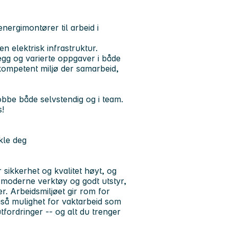
nergimontører til arbeid i
n elektrisk infrastruktur.
egg og varierte oppgaver i både
g kompetent miljø der samarbeid,
jobbe både selvstendig og i team.
s!
kle deg
 sikkerhet og kvalitet høyt, og
 moderne verktøy og godt utstyr,
r. Arbeidsmiljøet gir rom for
gså mulighet for vaktarbeid som
tfordringer -- og alt du trenger