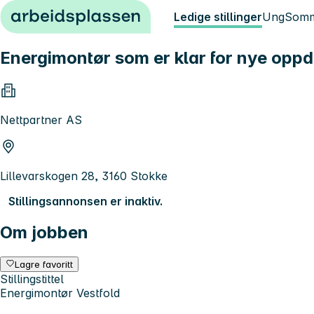
Hopp til innhold
Ledige stillinger
Ung
Somm
Energimontør som er klar for nye opp
Nettpartner AS
Lillevarskogen 28, 3160 Stokke
Stillingsannonsen er inaktiv.
Om jobben
Lagre favoritt
Stillingstittel
Energimontør Vestfold