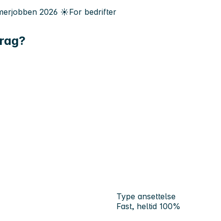
erjobben
2026
☀️
For bedrifter
drag?
Type ansettelse
Fast, heltid 100%