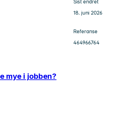
Sist endret
18. juni 2026
Referanse
464966764
ise mye i jobben?