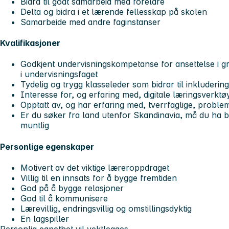
Bidra til godt samarbeid med foreldre
Delta og bidra i et lærende fellesskap på skolen
Samarbeide med andre faginstanser
Kvalifikasjoner
Godkjent undervisningskompetanse for ansettelse i g
i undervisningsfaget
Tydelig og trygg klasseleder som bidrar til inkluderin
Interesse for, og erfaring med, digitale læringsverkt
Opptatt av, og har erfaring med, tverrfaglige, probl
Er du søker fra land utenfor Skandinavia, må du ha be
muntlig
Personlige egenskaper
Motivert av det viktige læreroppdraget
Villig til en innsats for å bygge fremtiden
God på å bygge relasjoner
God til å kommunisere
Lærevillig, endringsvillig og omstillingsdyktig
En lagspiller
Personlig egnethet vil vektlegges