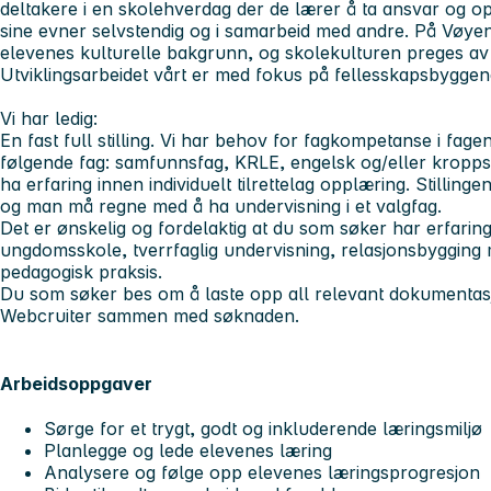
deltakere i en skolehverdag der de lærer å ta ansvar og op
sine evner selvstendig og i samarbeid med andre. På Vøyene
elevenes kulturelle bakgrunn, og skolekulturen preges av
Utviklingsarbeidet vårt er med fokus på fellesskapsbyggen
Vi har ledig:
En fast full stilling. Vi har behov for fagkompetanse i fage
følgende fag: samfunnsfag, KRLE, engelsk og/eller kropp
ha erfaring innen individuelt tilrettelag opplæring. Stillinge
og man må regne med å ha undervisning i et valgfag.
Det er ønskelig og fordelaktig at du som søker har erfarin
ungdomsskole, tverrfaglig undervisning, relasjonsbyggin
pedagogisk praksis.
Du som søker bes om å laste opp all relevant dokumentasj
Webcruiter sammen med søknaden.
Arbeidsoppgaver
Sørge for et trygt, godt og inkluderende læringsmiljø
Planlegge og lede elevenes læring
Analysere og følge opp elevenes læringsprogresjon