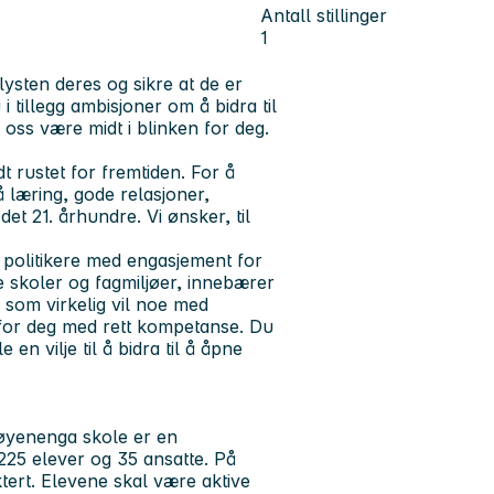
Antall stillinger
1
ysten deres og sikre at de er
 i tillegg ambisjoner om å bidra til
oss være midt i blinken for deg.
 rustet for fremtiden. For å
på læring, gode relasjoner,
det 21. århundre. Vi ønsker, til
politikere med engasjement for
 skoler og fagmiljøer, innebærer
p som virkelig vil noe med
r for deg med rett kompetanse. Du
 en vilje til å bidra til å åpne
Vøyenenga skole er en
25 elever og 35 ansatte. På
tert. Elevene skal være aktive