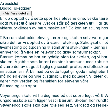
Arbeidstid
Dagtid, ukedager
Vis flere detaljer
Er du opptatt av å sette spor hos elevene dine, vekke lærel
godt rustet til å mestre livet de står på terskelen til? Har du
videreutviklingen av bærumsskolen? Da kan en stilling hos 
I Bærum skal både elever, lærere og skolen selv være godt
sikre det, er vi opptatt av å være i utvikling. Søkelyset er 
livsmestring og tilpasning til samfunnsutviklingen - læring i 
enhver tid, å være en relevant og aktiv samfunnsaktør.
Bærum kommune har en tydelig plan for skolen, og vi har 
skolen. Å jobbe som lærer i en stor kommune med robuste
å være del av et godt faglig og sosialt profesjonsfellesska
innsatsen sin. Å bli med på dette laget gir gode mulighete
må ha en evne og vilje til samspill med kolleger. Vi deler alle
dører mot verden og fremtiden for elevene våre.
Bli med og sett spor.
Vøyenenga skole
vil ha deg med på det supre laget vårt! 
ungdomsskole som ligger vest i Bærum. Skolen har rundt 2
Vøyenenga skole skal alle føle seg sett, verdsatt og respek