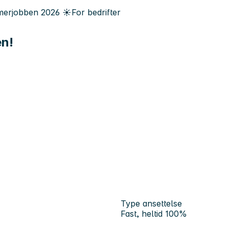
erjobben
2026
☀️
For bedrifter
en!
Type ansettelse
Fast, heltid 100%