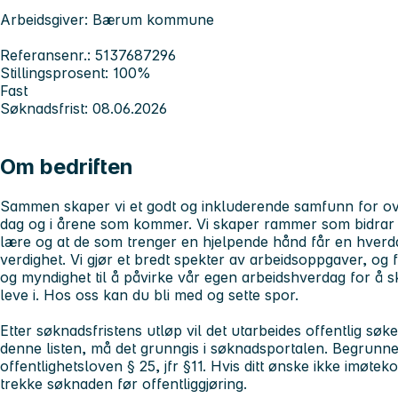
Arbeidsgiver: Bærum kommune
Referansenr.: 5137687296
Stillingsprosent: 100%
Fast
Søknadsfrist: 08.06.2026
Om bedriften
Sammen skaper vi et godt og inkluderende samfunn for ov
dag og i årene som kommer. Vi skaper rammer som bidrar ti
lære og at de som trenger en hjelpende hånd får en hverd
verdighet. Vi gjør et bredt spekter av arbeidsoppgaver, og fell
og myndighet til å påvirke vår egen arbeidshverdag for å 
leve i.
Hos oss kan du bli med og sette spor.
Etter søknadsfristens utløp vil det utarbeides offentlig søke
denne listen, må det grunngis i søknadsportalen. Begrunnelse
offentlighetsloven § 25, jfr §11. Hvis ditt ønske ikke imøtek
trekke søknaden før offentliggjøring.