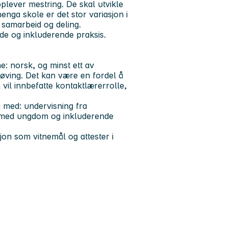
plever mestring. De skal utvikle
nga skole er det stor variasjon i
 samarbeid og deling.
de og inkluderende praksis.
ne:
norsk, og minst ett av
søving.
Det kan være en fordel å
n vil innbefatte kontaktlærerrolle,
g med: undervisning fra
g med ungdom og inkluderende
on som vitnemål og attester i