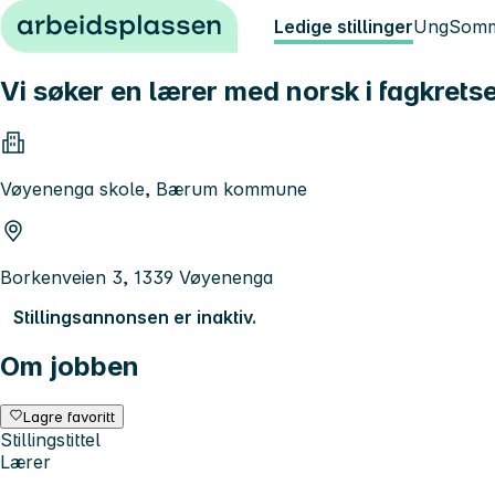
Hopp til innhold
Ledige stillinger
Ung
Somm
Vi søker en lærer med norsk i fagkrets
Vøyenenga skole, Bærum kommune
Borkenveien 3, 1339 Vøyenenga
Stillingsannonsen er inaktiv.
Om jobben
Lagre favoritt
Stillingstittel
Lærer