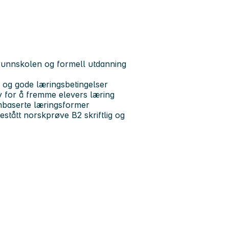
runnskolen og formell utdanning
g og gode læringsbetingelser
øy for å fremme elevers læring
embaserte læringsformer
stått norskprøve B2 skriftlig og