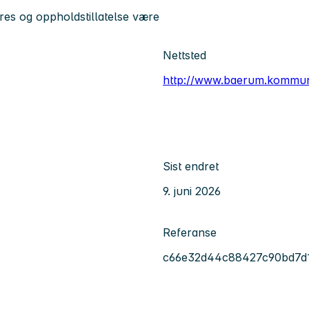
es og oppholdstillatelse være
Nettsted
http://www.baerum.kommu
Sist endret
9. juni 2026
Referanse
c66e32d44c88427c90bd7d