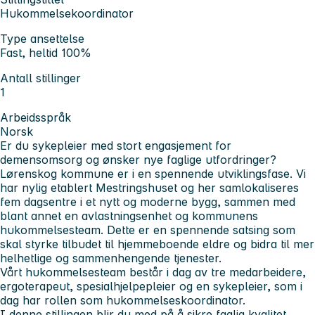
Hukommelsekoordinator
Type ansettelse
Fast, heltid 100%
Antall stillinger
1
Arbeidsspråk
Norsk
Er du sykepleier med stort engasjement for
demensomsorg og ønsker nye faglige utfordringer?
Lørenskog kommune er i en spennende utviklingsfase. Vi
har nylig etablert Mestringshuset og her samlokaliseres
fem dagsentre i et nytt og moderne bygg, sammen med
blant annet en avlastningsenhet og kommunens
hukommelsesteam. Dette er en spennende satsing som
skal styrke tilbudet til hjemmeboende eldre og bidra til mer
helhetlige og sammenhengende tjenester.
Vårt hukommelsesteam består i dag av tre medarbeidere,
ergoterapeut, spesialhjelpepleier og en sykepleier, som i
dag har rollen som hukommelseskoordinator.
I denne stillingen blir du med på å sikre faglig kvalitet,