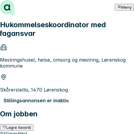
Hopp til innhold
Meny
Hukommelseskoordinator med
fagansvar
Mestringshuset, helse, omsorg og mestring, Lørenskog
kommune
Skårersletta, 1470 Lørenskog
Stillingsannonsen er inaktiv.
Om jobben
Lagre favoritt
Stillingstittel