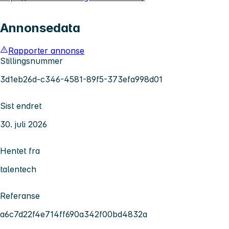
Annonsedata
Rapporter annonse
Stillingsnummer
3d1eb26d-c346-4581-89f5-373efa998d01
Sist endret
30. juli 2026
Hentet fra
talentech
Referanse
a6c7d22f4e714ff690a342f00bd4832a