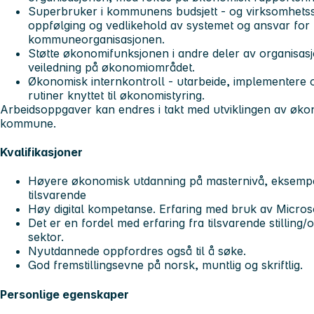
Superbruker i kommunens budsjett - og virksomhetss
oppfølging og vedlikehold av systemet og ansvar for 
kommuneorganisasjonen.
Støtte økonomifunksjonen i andre deler av organisa
veiledning på økonomiområdet.
Økonomisk internkontroll - utarbeide, implementere 
rutiner knyttet til økonomistyring.
Arbeidsoppgaver kan endres i takt med utviklingen av øk
kommune.
Kvalifikasjoner
Høyere økonomisk utdanning på masternivå, eksempel
tilsvarende
Høy digital kompetanse. Erfaring med bruk av Microso
Det er en fordel med erfaring fra tilsvarende stilling/o
sektor.
Nyutdannede oppfordres også til å søke.
God fremstillingsevne på norsk, muntlig og skriftlig.
Personlige egenskaper