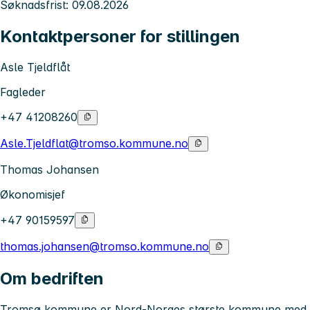
Søknadsfrist: 09.08.2026
Kontaktpersoner for stillingen
Asle Tjeldflåt
Fagleder
+47 41208260
Asle.Tjeldflat@tromso.kommune.no
Thomas Johansen
Økonomisjef
+47 90159597
thomas.johansen@tromso.kommune.no
Om bedriften
Tromsø kommune
er Nord-Norges største kommune med 