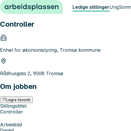
Hopp til innhold
Ledige stillinger
Ung
Somm
Controller
Enhet for økonomistyring, Tromsø kommune
Rådhusgata 2, 9008 Tromsø
Om jobben
Lagre favoritt
Stillingstittel
Controller
Arbeidstid
Dagtid