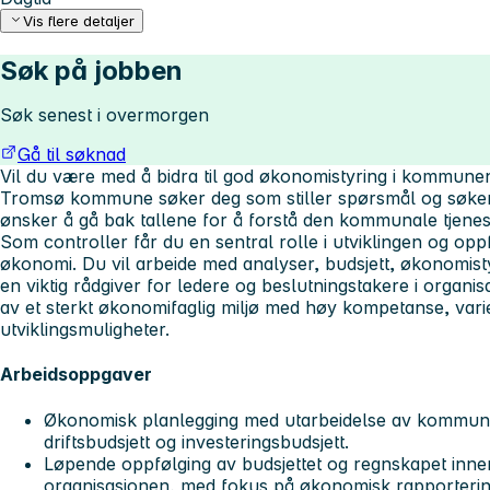
Vis flere detaljer
Søk på jobben
Søk senest i overmorgen
Gå til søknad
Vil du være med å bidra til god økonomistyring i kommune
Tromsø kommune søker deg som stiller spørsmål og søker
ønsker å gå bak tallene for å forstå den kommunale tjene
Som controller får du en sentral rolle i utviklingen og 
økonomi. Du vil arbeide med analyser, budsjett, økonomist
en viktig rådgiver for ledere og beslutningstakere i organis
av et sterkt økonomifaglig miljø med høy kompetanse, var
utviklingsmuligheter.
Arbeidsoppgaver
Økonomisk planlegging med utarbeidelse av kommune
driftsbudsjett og investeringsbudsjett.
Løpende oppfølging av budsjettet og regnskapet inne
organisasjonen, med fokus på økonomisk rapporteri