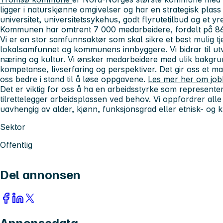
ligger i naturskjønne omgivelser og har en strategisk pla
universitet, universitetssykehus, godt flyrutetilbud og et yre
Kommunen har omtrent 7 000 medarbeidere, fordelt på 86
Vi er en stor samfunnsaktør som skal sikre et best mulig tje
lokalsamfunnet og kommunens innbyggere. Vi bidrar til utvi
næring og kultur. Vi ønsker medarbeidere med ulik bakgru
kompetanse, livserfaring og perspektiver. Det gir oss et ma
oss bedre i stand til å løse oppgavene.
Les mer her om jo
Det er viktig for oss å ha en arbeidsstyrke som represente
tilrettelegger arbeidsplassen ved behov. Vi oppfordrer alle s
uavhengig av alder, kjønn, funksjonsgrad eller etnisk- og 
Sektor
Offentlig
Del annonsen