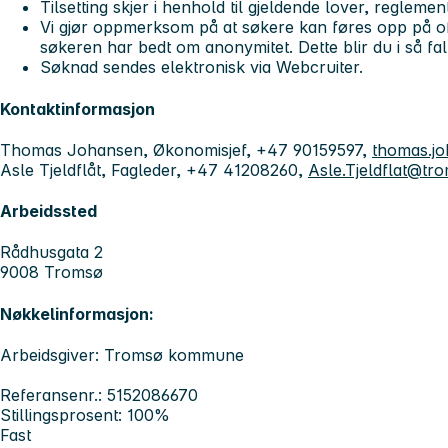
Tilsetting skjer i henhold til gjeldende lover, reglement
Vi gjør oppmerksom på at søkere kan føres opp på off
søkeren har bedt om anonymitet. Dette blir du i så fal
Søknad sendes elektronisk via Webcruiter.
Kontaktinformasjon
Thomas Johansen, Økonomisjef, +47 90159597,
thomas.j
Asle Tjeldflåt, Fagleder, +47 41208260,
Asle.Tjeldflat@t
Arbeidssted
Rådhusgata 2
9008 Tromsø
Nøkkelinformasjon:
Arbeidsgiver: Tromsø kommune
Referansenr.: 5152086670
Stillingsprosent: 100%
Fast