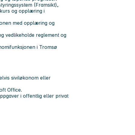
tyringssystem (Framsikt),
kurs og opplæring i
sjonen med opplæring og
og vedlikeholde reglement og
onomifunksjonen i Tromsø
vis siviløkonom eller
ft Office.
ppgaver i offentlig eller privat