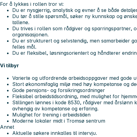
For å lykkes i rollen tror vi:
Du er nysgjerrig, analytisk og evner å se både detalje
Du tør å stille spørsmål, søker ny kunnskap og øns
tallene.
Du trives i rollen som rådgiver og sparringspartner, 
organisasjonen.
Du er strukturert og selvstendig, men samarbeider god
felles mål.
Du er fleksibel, løsningsorientert og håndterer endri
Vi tilbyr
Varierte og utfordrende arbeidsoppgaver med gode ut
Stort økonomifaglig miljø med høy kompetanse og de
Gode pensjons- og forsikringsordninger
Fleksibel arbeidstidsordning, med mulighet for hjemm
Stillingen lønnes i kode 8530, rådgiver med årslønn 
avhengig av kompetanse og erfaring.
Mulighet for trening i arbeidstiden
Moderne lokaler midt i Tromsø sentrum
Annet
Aktuelle søkere innkalles til intervju.