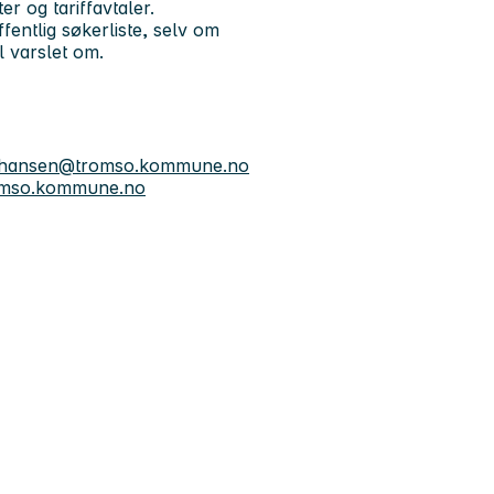
er og tariffavtaler.
entlig søkerliste, selv om
l varslet om.
ohansen@tromso.kommune.no
romso.kommune.no