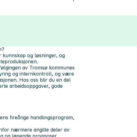
n?
 kunnskap og løsninger, og
steproduksjonen.
oppfølgingen av Tromsø kommunes
yring og internkontroll, og være
asjonen. Hos oss blir du en del
ierte arbeidsoppgaver, gode
ns fireårige handlingsprogram,
nfor nærmere angitte deler av
ng og løpende prognoser.