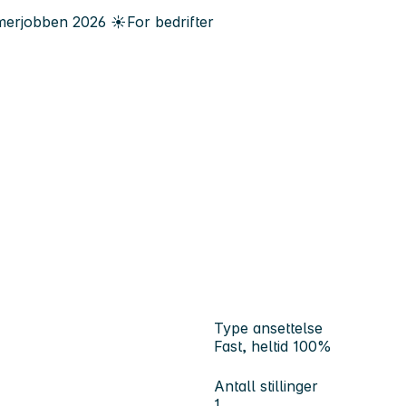
erjobben
2026
☀️
For bedrifter
Type ansettelse
Fast, heltid 100%
Antall stillinger
1