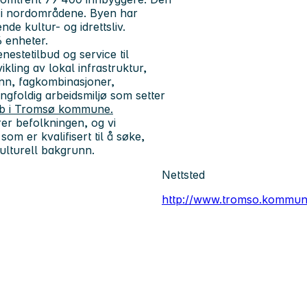
ss i nordområdene. Byen har
nde kultur- og idrettsliv.
 enheter.
nestetilbud og service til
kling av lokal infrastruktur,
nn, fagkombinasjoner,
ngfoldig arbeidsmiljø som setter
bb i Tromsø kommune.
rer befolkningen, og vi
om er kvalifisert til å søke,
kulturell bakgrunn.
Nettsted
http://www.tromso.kommun