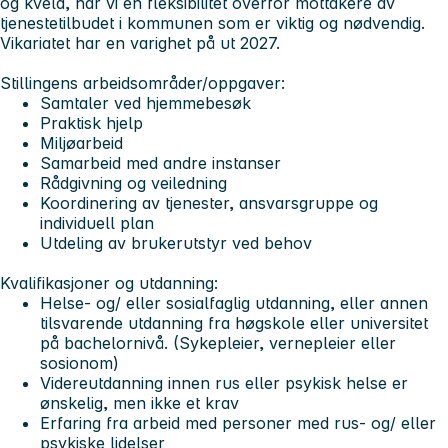
og kveld, har vi en fleksibilitet overfor mottakere av
tjenestetilbudet i kommunen som er viktig og nødvendig.
Vikariatet har en varighet på ut 2027.
Stillingens arbeidsområder/oppgaver:
Samtaler ved hjemmebesøk
Praktisk hjelp
Miljøarbeid
Samarbeid med andre instanser
Rådgivning og veiledning
Koordinering av tjenester, ansvarsgruppe og
individuell plan
Utdeling av brukerutstyr ved behov
Kvalifikasjoner og utdanning:
Helse- og/ eller sosialfaglig utdanning, eller annen
tilsvarende utdanning fra høgskole eller universitet
på bachelornivå. (Sykepleier, vernepleier eller
sosionom)
Videreutdanning innen rus eller psykisk helse er
ønskelig, men ikke et krav
Erfaring fra arbeid med personer med rus- og/ eller
psykiske lidelser