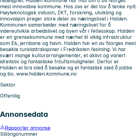
redelighet. Halden kommune har mål om å bli Norges
mest innovative kommune. Hos oss er det lov å tenke nytt.
Høyteknologisk industri, IKT, forskning, utvikling og
innovasjon preger store deler av næringslivet i Halden.
Kommunen samarbeider med næringslivet for å
videreutvikle arbeidslivet og byen vår i fellesskap. Halden
er en grensekommune med nærhet til viktig infrastruktur
som E6, jernbane og havn. Halden har en av Norges mest
besøkte turistattraksjoner i Fredriksten festning. Vi har
svært mange kulturarrangementer, et aktivt og variert
idrettsliv og fantastiske friluftsmuligheter. Derfor er
Halden et bra sted å besøke og et fantastisk sted å jobbe
og bo. www.halden.kommune.no
Sektor
Offentlig
Annonsedata
Rapporter annonse
Stillingsnummer