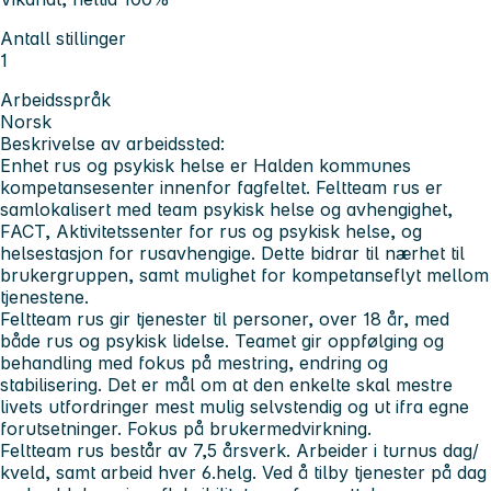
Antall stillinger
1
Arbeidsspråk
Norsk
Beskrivelse av arbeidssted:
Enhet rus og psykisk helse er Halden kommunes
kompetansesenter innenfor fagfeltet. Feltteam rus er
samlokalisert med team psykisk helse og avhengighet,
FACT, Aktivitetssenter for rus og psykisk helse, og
helsestasjon for rusavhengige. Dette bidrar til nærhet til
brukergruppen, samt mulighet for kompetanseflyt mellom
tjenestene.
Feltteam rus gir tjenester til personer, over 18 år, med
både rus og psykisk lidelse. Teamet gir oppfølging og
behandling med fokus på mestring, endring og
stabilisering. Det er mål om at den enkelte skal mestre
livets utfordringer mest mulig selvstendig og ut ifra egne
forutsetninger. Fokus på brukermedvirkning.
Feltteam rus består av 7,5 årsverk. Arbeider i turnus dag/
kveld, samt arbeid hver 6.helg. Ved å tilby tjenester på dag