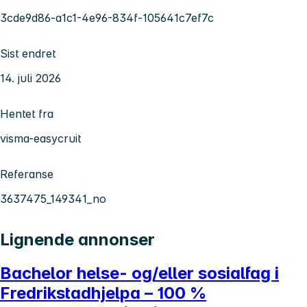
3cde9d86-a1c1-4e96-834f-105641c7ef7c
Sist endret
14. juli 2026
Hentet fra
visma-easycruit
Referanse
3637475_149341_no
Lignende annonser
Bachelor helse- og/eller sosialfag i
Fredrikstadhjelpa – 100 %