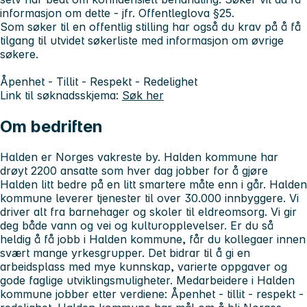
informasjon om dette - jfr. Offentleglova §25.
Som søker til en offentlig stilling har også du krav på å få
tilgang til utvidet søkerliste med informasjon om øvrige
søkere.
Åpenhet - Tillit - Respekt - Redelighet
Link til søknadsskjema:
Søk her
Om bedriften
Halden er Norges vakreste by. Halden kommune har
drøyt 2200 ansatte som hver dag jobber for å gjøre
Halden litt bedre på en litt smartere måte enn i går. Halden
kommune leverer tjenester til over 30.000 innbyggere. Vi
driver alt fra barnehager og skoler til eldreomsorg. Vi gir
deg både vann og vei og kulturopplevelser. Er du så
heldig å få jobb i Halden kommune, får du kollegaer innen
svært mange yrkesgrupper. Det bidrar til å gi en
arbeidsplass med mye kunnskap, varierte oppgaver og
gode faglige utviklingsmuligheter. Medarbeidere i Halden
kommune jobber etter verdiene: Åpenhet - tillit - respekt -