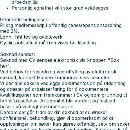
arbeidsmiljø
Personlig egnethet vil i stor grad vektlegges
Generelle betingelser:
Pliktig medlemsskap i offentlig tjenestepensjonsordning
med 2%.
Lønn i hht lov og avtaleverk
Gyldig politiattest må framvises før tilsetting
Søknad sendes:
Søknad med CV sendes elektronisk via knappen "Søk
her".
Ved behov for veiledning ved utfylling av elektronisk
søknad, kontakt Halden kommunes servicesenter.
Vi ber alle søkere vedlegge dokumentasjon på utdanning
og attester på arbeidserfaring for å dokumentere
kvalifikasjoner som fremkommer i CV og som grunnlag til
lønnsfastsettelse. Ansiennitet blir vurdert og fastsatt
basert på vedlagt dokumentasjon
Dersom det går fram av din søknad at du ønsker
konfidensiell behandling, gjør vi oppmerksom på at
opplysninger om søker kan gjøres offentlig, selv om søker
selv har bedt om konfidensiell behandling. Søker vil da få