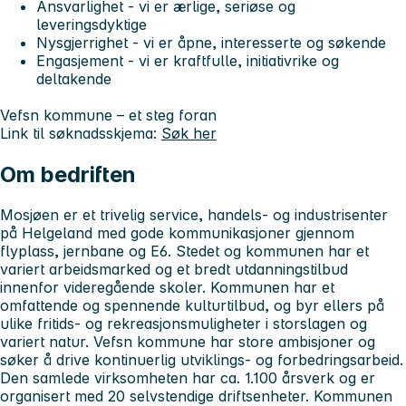
A
nsvarlighet - vi er ærlige, seriøse og
leveringsdyktige
N
ysgjerrighet - vi er åpne, interesserte og søkende
E
ngasjement - vi er kraftfulle, initiativrike og
deltakende
Vefsn kommune – et steg foran
Link til søknadsskjema:
Søk her
Om bedriften
Mosjøen er et trivelig service, handels- og industrisenter
på Helgeland med gode kommunikasjoner gjennom
flyplass, jernbane og E6. Stedet og kommunen har et
variert arbeidsmarked og et bredt utdanningstilbud
innenfor videregående skoler. Kommunen har et
omfattende og spennende kulturtilbud, og byr ellers på
ulike fritids- og rekreasjonsmuligheter i storslagen og
variert natur. Vefsn kommune har store ambisjoner og
søker å drive kontinuerlig utviklings- og forbedringsarbeid.
Den samlede virksomheten har ca. 1.100 årsverk og er
organisert med 20 selvstendige driftsenheter. Kommunen