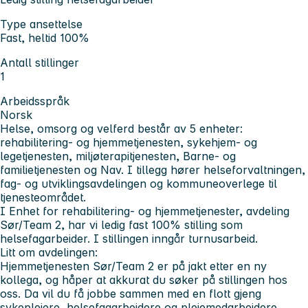
Type ansettelse
Fast, heltid 100%
Antall stillinger
1
Arbeidsspråk
Norsk
Helse, omsorg og velferd består av 5 enheter:
rehabilitering- og hjemmetjenesten, sykehjem- og
legetjenesten, miljøterapit
jenesten, Barne- og
familietjenesten og Nav. I tillegg hører helseforvaltningen,
fag- og utviklingsavdelingen og kommuneoverlege til
tjenesteområdet.
I Enhet for rehabilitering- og hjemmetjenester, avdeling
Sør/Team 2, har vi ledig fast 100% stilling som
helsefagarbeider. I stillingen inngår turnusarbeid.
Litt om avdelingen:
Hjemmetjenesten Sør/Team 2 er på jakt etter en ny
kollega, og håper at akkurat du søker på stillingen hos
oss. Da vil du få jobbe sammen med en flott gjeng
sykepleiere, helsefagarbeidere og pleiemedarbeidere.