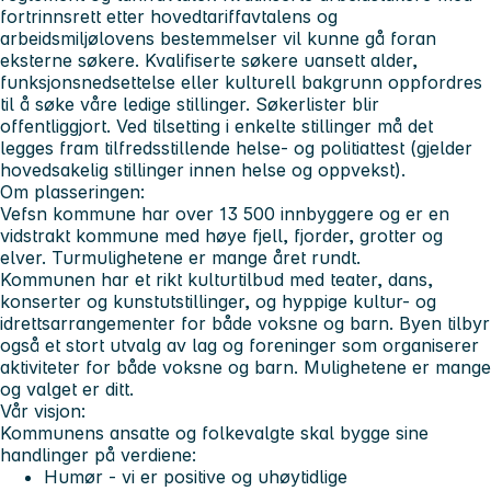
fortrinnsrett etter hovedtariffavtalens og
arbeidsmiljølovens bestemmelser vil kunne gå foran
eksterne søkere. Kvalifiserte søkere uansett alder,
funksjonsnedsettelse eller kulturell bakgrunn oppfordres
til å søke våre ledige stillinger. Søkerlister blir
offentliggjort. Ved tilsetting i enkelte stillinger må det
legges fram tilfredsstillende helse- og politiattest (gjelder
hovedsakelig stillinger innen helse og oppvekst).
Om plasseringen
:
Vefsn kommune har over 13 500 innbyggere og er en
vidstrakt kommune med høye fjell, fjorder, grotter og
elver. Turmulighetene er mange året rundt.
Kommunen har et rikt kulturtilbud med teater, dans,
konserter og kunstutstillinger, og hyppige kultur- og
idrettsarrangementer for både voksne og barn. Byen tilbyr
også et stort utvalg av lag og foreninger som organiserer
aktiviteter for både voksne og barn. Mulighetene er mange
og valget er ditt.
Vår visjon
:
Kommunens ansatte og folkevalgte skal bygge sine
handlinger på verdiene:
H
umør - vi er positive og uhøytidlige