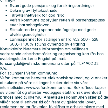
Vi tilbyr:
Svært gode pensjons- og forsikringsordninger
Dekning av flyttekostnader
Tilflytternettverk
for god fritid
Vefsn kommune oppfyller retten til barnehageplass
etter barnehageloven
Stimulerende og spennende fagmiljø med gode
utviklingsmuligheter
Lønnsspennet for stillingen er fra 452 500 - 528
300,- i 100% stilling avhengig av erfaring
Kontaktinfo
:
Nærmere informasjon om stillingen
vedrørende arbeidsområder og organisering kan fås hos
avdelingsleder Lena Engdal på mail:
lena.engdal@vefsn.kommune.no
eller på TLF: 902 32
976.
For stillinger i Vefsn kommune:
Vefsn kommune benytter elektronisk søknad, og vi ønsker
at søkere på våre stillinger bruker dette via våre
internettsider: www.vefsn.kommune.no. Bekreftede kopier
av vitnemål og attester vedlegges elektronisk eventuelt
bringes med til intervju. Ansettelse i kommunen skjer på de
vilkår som til enhver tid går frem av gjeldende lover,
reglement og tariffavtaler. Kvalifiserte arbeidstakere med