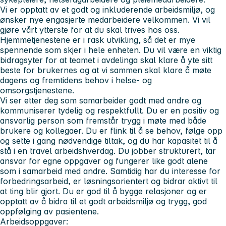
Vi er opptatt av et godt og inkluderende arbeidsmiljø, og
ønsker nye engasjerte medarbeidere velkommen. Vi vil
gjøre vårt ytterste for at du skal trives hos oss.
Hjemmetjenestene er i rask utvikling, så det er mye
spennende som skjer i hele enheten. Du vil være en viktig
bidragsyter for at teamet i avdelinga skal klare å yte sitt
beste for brukernes og at vi sammen skal klare å møte
dagens og fremtidens behov i helse- og
omsorgstjenestene.
Vi ser etter deg
som samarbeider godt med andre og
kommuniserer tydelig og respektfullt. Du er en positiv og
ansvarlig person som fremstår trygg i møte med både
brukere og kollegaer. Du er flink til å se behov, følge opp
og sette i gang nødvendige tiltak, og du har kapasitet til å
stå i en travel arbeidshverdag. Du jobber strukturert, tar
ansvar for egne oppgaver og fungerer like godt alene
som i samarbeid med andre. Samtidig har du interesse for
forbedringsarbeid, er løsningsorientert og bidrar aktivt til
at ting blir gjort. Du er god til å bygge relasjoner og er
opptatt av å bidra til et godt arbeidsmiljø og trygg, god
oppfølging av pasientene.
Arbeidsoppgaver: