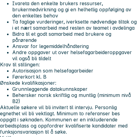
Ivareta den enkelte brukers ressurser,
brukermedvirkning og gi en helhetlig oppfølging av
den enkeltes behov
Ta faglige vurderinger, iverksette nødvendige tiltak og
i et nært samarbeid med resten av teamet i avdelinga
Bidra til et godt samarbeid med brukere og
pårørende
Ansvar for legemiddelhåndtering
Andre oppgaver ut over helsefagarbeideroppgaver
vil også bli tildelt
Krav til stillingen:
Autorisasjon som helsefagarbeider
Førerkort kl. B
Ønskede kvalifikasjoner:
Grunnleggende datakunnskaper
Behersker norsk skriftlig og muntlig (minimum nivå
B2)
Aktuelle søkere vil bli invitert til intervju. Personlig
egnethet vil bli vektlagt. Minimum to referanser bes
oppgitt i søknaden. Kommunen er en inkluderende
arbeidsplass og oppfordrer kvalifiserte kandidater med
funksjonsvariasjon til å søke.