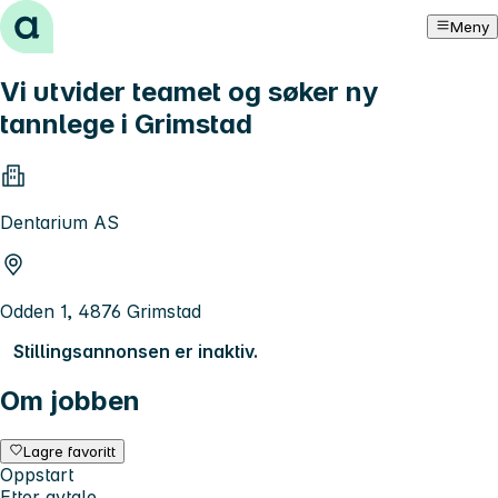
Hopp til innhold
Meny
Vi utvider teamet og søker ny
tannlege i Grimstad
Dentarium AS
Odden 1, 4876 Grimstad
Stillingsannonsen er inaktiv.
Om jobben
Lagre favoritt
Oppstart
Etter avtale