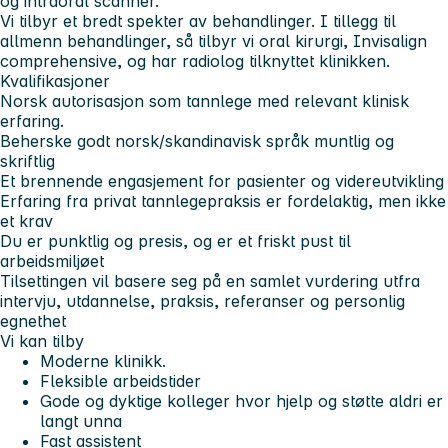
og intraoral scanner.
Vi tilbyr et bredt spekter av behandlinger. I tillegg til
allmenn behandlinger, så tilbyr vi oral kirurgi, Invisalign
comprehensive, og har radiolog tilknyttet klinikken.
Kvalifikasjoner
Norsk autorisasjon som tannlege med relevant klinisk
erfaring.
Beherske godt norsk/skandinavisk språk muntlig og
skriftlig
Et brennende engasjement for pasienter og videreutvikling
Erfaring fra privat tannlegepraksis er fordelaktig, men ikke
et krav
Du er punktlig og presis, og er et friskt pust til
arbeidsmiljøet
Tilsettingen vil basere seg på en samlet vurdering utfra
intervju, utdannelse, praksis, referanser og personlig
egnethet
Vi kan tilby
Moderne klinikk.
Fleksible arbeidstider
Gode og dyktige kolleger hvor hjelp og støtte aldri er
langt unna
Fast assistent