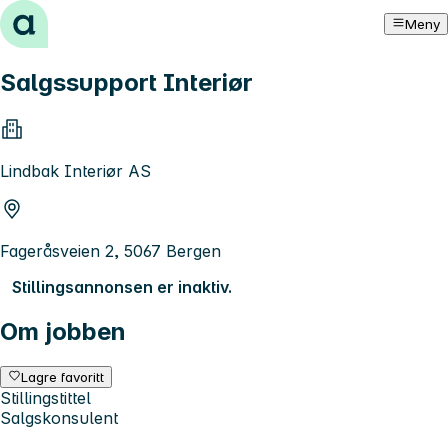
Hopp til innhold
Meny
Salgssupport Interiør
Lindbak Interiør AS
Fageråsveien 2, 5067 Bergen
Stillingsannonsen er inaktiv.
Om jobben
Lagre favoritt
Stillingstittel
Salgskonsulent