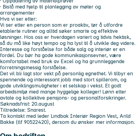
· Oppdatering av materialprøver
· Bistå med hjelp til planlegging av møter og
arrangementer
Hva vi ser etter:
Vi ser etter en person som er proaktiv, tør å utfordre
etablerte rutiner og alltid søker smarte og effektive
løsninger. Hos oss er hverdagen variert og tidvis hektisk,
så du må like høyt tempo og ha lyst til å utvikle deg videre.
Interesse og forståelse for både salg og interiør er en
fordel. Du bør ha gode kommunikasjonsevner, være
komfortabel med bruk av Excel og ha grunnleggende
forretningsmessig forståelse.
Det vil bli lagt stor vekt på personlig egnethet. Vi tilbyr en
spennende og interessant jobb med stort spillerom, og
gode utviklingsmuligheter i et selskap i vekst. Et godt
arbeidsmiljø med mange hyggelige kolleger! Lønn etter
avtale og kollektive pensjons- og personalforsikringer.
Søknadsfrist
: 20.august
Tiltredelse
: Snarest.
Ta kontakt med leder Lindbak Interiør Region Vest, Arild
Bakke (tlf
90522420
), dersom du ønsker mer informasjon.
Om bedriften