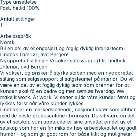
Type ansettelse
Fast, heltid 100%
Antall stillinger
1
Arbeidsspråk
Norsk
Bli en del av et engasjert og faglig dyktig interiørteam i
Lindbak Interiør, avd Bergen!
Nyopprettet stilling - Vi søker salgssupport til Lindbak
Interiør, avd Bergen
Vi vokser, og ønsker å styrke staben med en nyopprettet
stilling som salgssupport til salgsteamet på interiør. Du vil
være en del av et faglig dyktig team som brenner for at
kunden skal få en bedre og mer sømløs hverdag.
We
make it work. At work.
Vi setter alltid våre kunder først og
lykkes først når våre kunder lykkes.
Lindbak er en markedsledende, nasjonal aktør som jobber
med de beste produsentene i bransjen. Du vil være en del
av et selskap som applauderer sine ansatte, en del av et
selskap som har en fin miks av høy arbeidskvalitet og godt
humør - og som gir godt rom for både tillit og muligheter