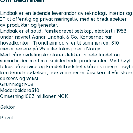
Lindbak er en ledende leverandør av teknologi, interiør og
IT til offentlig og privat næringsliv, med et bredt spekter
av produkter og tjenester.
Lindbak er et solid, familiedrevet selskap, etablert i 1958
under navnet Agnar Lindbak & Co. Konsernet har
hovedkontor i Trondheim og vi er til sammen ca. 310
medarbeidere på 25 ulike lokasjoner i Norge.
Med våre avdelingskontorer dekker vi hele landet og
samarbeider med markedsledende produsenter. Med høyt
fokus på service og kundetilfredshet skårer vi meget høyt i
kundeundersøkelser, noe vi mener er årsaken til vår store
suksess og vekst.
Grunnlagt
1908
Medarbeidere
310
Omsetning
1083 millioner NOK
Sektor
Privat