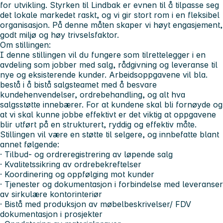
for utvikling. Styrken til Lindbak er evnen til å tilpasse seg
det lokale markedet raskt, og vi gir stort rom i en fleksibel
organisasjon. På denne måten skaper vi høyt engasjement,
godt miljø og høy trivselsfaktor.
Om stillingen:
I denne stillingen vil du fungere som tilrettelegger i en
avdeling som jobber med salg, rådgivning og leveranse til
nye og eksisterende kunder. Arbeidsoppgavene vil bla.
bestå i å bistå salgsteamet med å besvare
kundehenvendelser, ordrebehandling, og alt hva
salgsstøtte innebærer. For at kundene skal bli fornøyde og
at vi skal kunne jobbe effektivt er det viktig at oppgavene
blir utført på en strukturert, ryddig og effektiv måte.
Stillingen vil være en støtte til selgere, og innbefatte blant
annet følgende:
· Tilbud- og ordreregistrering av løpende salg
· Kvalitetssikring av ordrebekreftelser
· Koordinering og oppfølging mot kunder
· Tjenester og dokumentasjon i forbindelse med leveranser
av sirkulære kontorinteriør
· Bistå med produksjon av møbelbeskrivelser/ FDV
dokumentasjon i prosjekter