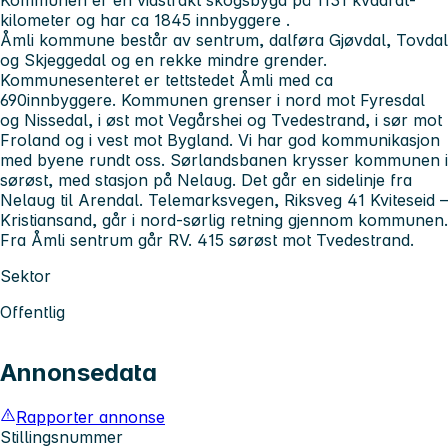
kilometer og har ca 1845 innbyggere .
Åmli kommune består av sentrum, dalføra Gjøvdal, Tovdal
og Skjeggedal og en rekke mindre grender.
Kommunesenteret er tettstedet Åmli med ca
690innbyggere. Kommunen grenser i nord mot Fyresdal
og Nissedal, i øst mot Vegårshei og Tvedestrand, i sør mot
Froland og i vest mot Bygland. Vi har god kommunikasjon
med byene rundt oss. Sørlandsbanen krysser kommunen i
sørøst, med stasjon på Nelaug. Det går en sidelinje fra
Nelaug til Arendal. Telemarksvegen, Riksveg 41 Kviteseid –
Kristiansand, går i nord-sørlig retning gjennom kommunen.
Fra Åmli sentrum går RV. 415 sørøst mot Tvedestrand.
Sektor
Offentlig
Annonsedata
Rapporter annonse
Stillingsnummer