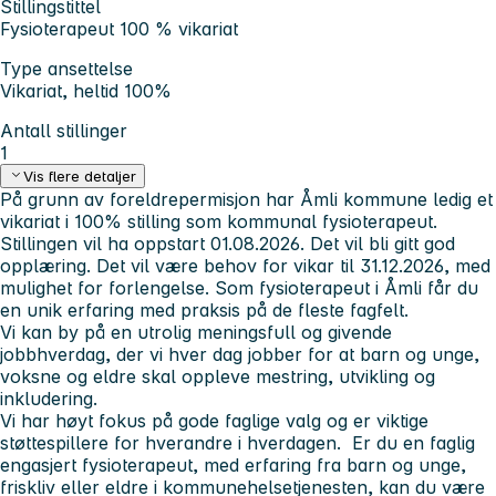
Stillingstittel
Fysioterapeut 100 % vikariat
Type ansettelse
Vikariat, heltid 100%
Antall stillinger
1
Vis flere detaljer
På grunn av foreldrepermisjon har Åmli kommune ledig et
vikariat i 100% stilling som kommunal fysioterapeut.
Stillingen vil ha oppstart 01.08.2026. Det vil bli gitt god
opplæring. Det vil være behov for vikar til 31.12.2026, med
mulighet for forlengelse. Som fysioterapeut i Åmli får du
en unik erfaring med praksis på de fleste fagfelt.
Vi kan by på en utrolig meningsfull og givende
jobbhverdag, der vi hver dag jobber for at barn og unge,
voksne og eldre skal oppleve mestring, utvikling og
inkludering.
Vi har høyt fokus på gode faglige valg og er viktige
støttespillere for hverandre i hverdagen. Er du en faglig
engasjert fysioterapeut, med erfaring fra barn og unge,
friskliv eller eldre i kommunehelsetjenesten, kan du være