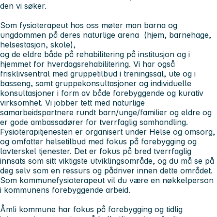
den vi søker.
Som fysioterapeut hos oss møter man barna og
ungdommen på deres naturlige arena (hjem, barnehage,
helsestasjon, skole),
og de eldre både på rehabilitering på institusjon og i
hjemmet for hverdagsrehabilitering. Vi har også
frisklivsentral med gruppetilbud i treningssal, ute og i
basseng, samt gruppekonsultasjoner og individuelle
konsultasjoner i form av både forebyggende og kurativ
virksomhet. Vi jobber tett med naturlige
samarbeidspartnere rundt barn/unge/familier og eldre og
er gode ambassadører for tverrfaglig samhandling.
Fysioterapitjenesten er organisert under Helse og omsorg,
og omfatter helsetilbud med fokus på forebygging og
lavterskel tjenester. Det er fokus på bred tverrfaglig
innsats som sitt viktigste utviklingsområde, og du må se på
deg selv som en ressurs og pådriver innen dette området.
Som kommunefysioterapeut vil du være en nøkkelperson
i kommunens forebyggende arbeid.
Åmli kommune har fokus på forebygging og tidlig