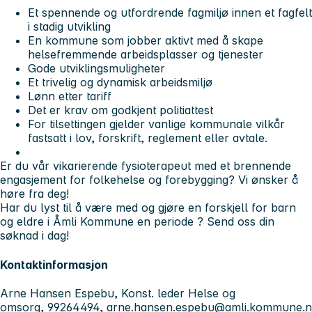
Et spennende og utfordrende fagmiljø innen et fagfelt
i stadig utvikling
En kommune som jobber aktivt med å skape
helsefremmende arbeidsplasser og tjenester
Gode utviklingsmuligheter
Et trivelig og dynamisk arbeidsmiljø
Lønn etter tariff
Det er krav om godkjent politiattest
For tilsettingen gjelder vanlige kommunale vilkår
fastsatt i lov, forskrift, reglement eller avtale.
Er du vår vikarierende fysioterapeut med et brennende
engasjement for folkehelse og forebygging? Vi ønsker å
høre fra deg!
Har du lyst til å være med og gjøre en forskjell for barn
og eldre i Åmli Kommune en periode ? Send oss din
søknad i dag!
Kontaktinformasjon
Arne Hansen Espebu, Konst. leder Helse og
omsorg, 99264494,
arne.hansen.espebu@amli.kommune.n