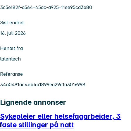
3c5e182f-a564-45dc-a925-11ee95cd3a80
Sist endret
16. juli 2026
Hentet fra
talentech
Referanse
34a0491ac4eb4a1899ea29e1a3016998
Lignende annonser
Sykepleier eller helsefagarbeider, 3
faste stillinger på natt