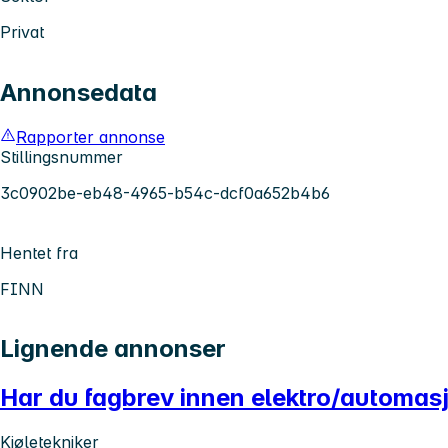
Privat
Annonsedata
Rapporter annonse
Stillingsnummer
3c0902be-eb48-4965-b54c-dcf0a652b4b6
Hentet fra
FINN
Lignende annonser
Har du fagbrev innen elektro/automasj
Kjøletekniker