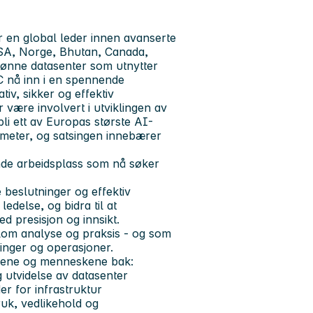
 en global leder innen avanserte
USA, Norge, Bhutan, Canada,
grønne datasenter som utnytter
C nå inn i en spennende
iv, sikker og effektiv
r være involvert i utviklingen av
i ett av Europas største AI-
tmeter, og satsingen innebærer
ende arbeidsplass som nå søker
e beslutninger og effektiv
ledelse, og bidra til at
d presisjon og innsikt.
llom analyse og praksis - og som
ringer og operasjoner.
allene og menneskene bak:
 utvidelse av datasenter
er for infrastruktur
uk, vedlikehold og