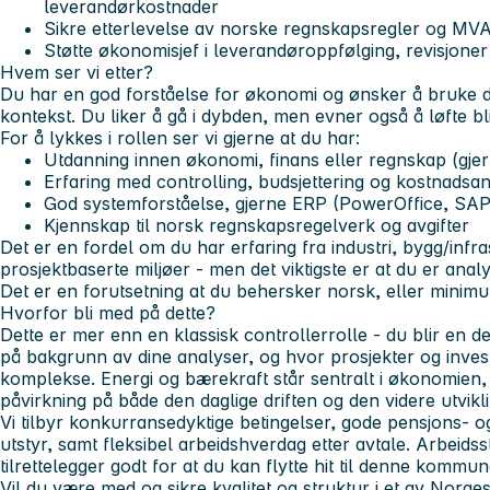
leverandørkostnader
Sikre etterlevelse av norske regnskapsregler og MVA
Støtte økonomisjef i leverandøroppfølging, revisjone
Hvem ser vi etter?
Du har en god forståelse for økonomi og ønsker å bruke 
kontekst. Du liker å gå i dybden, men evner også å løfte bl
For å lykkes i rollen ser vi gjerne at du har:
Utdanning innen økonomi, finans eller regnskap (gje
Erfaring med controlling, budsjettering og kostnadsa
God systemforståelse, gjerne ERP (PowerOffice, SAP,
Kjennskap til norsk regnskapsregelverk og avgifter
Det er en fordel om du har erfaring fra industri, bygg/infra
prosjektbaserte miljøer - men det viktigste er at du er analy
Det er en forutsetning at du behersker norsk, eller minim
Hvorfor bli med på dette?
Dette er mer enn en klassisk controllerrolle - du blir en de
på bakgrunn av dine analyser, og hvor prosjekter og inve
komplekse. Energi og bærekraft står sentralt i økonomien,
påvirkning på både den daglige driften og den videre utvik
Vi tilbyr konkurransedyktige betingelser, gode pensjons- o
utstyr, samt fleksibel arbeidshverdag etter avtale. Arbeidsst
tilrettelegger godt for at du kan flytte hit til denne kommun
Vil du være med og sikre kvalitet og struktur i et av Norge