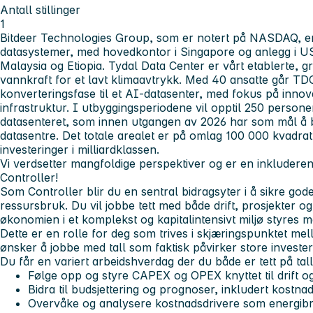
Antall stillinger
1
Bitdeer Technologies Group, som er notert på NASDAQ, er
datasystemer, med hovedkontor i Singapore og anlegg i 
Malaysia og Etiopia. Tydal Data Center er vårt etablerte, 
vannkraft for et lavt klimaavtrykk. Med 40 ansatte går TD
konverteringsfase til et AI-datasenter, med fokus på innovat
infrastruktur. I utbyggingsperiodene vil opptil 250 persone
datasenteret, som innen utgangen av 2026 har som mål å bl
datasentre. Det totale arealet er på omlag 100 000 kvadra
investeringer i milliardklassen.
Vi verdsetter mangfoldige perspektiver og er en inkluder
Controller!
Som Controller blir du en sentral bidragsyter i å sikre god
ressursbruk. Du vil jobbe tett med både drift, prosjekter og 
økonomien i et komplekst og kapitalintensivt miljø styres me
Dette er en rolle for deg som trives i skjæringspunktet me
ønsker å jobbe med tall som faktisk påvirker store investe
Du får en variert arbeidshverdag der du både er tett på t
Følge opp og styre CAPEX og OPEX knyttet til drift og
Bidra til budsjettering og prognoser, inkludert kostnad
Overvåke og analysere kostnadsdrivere som energibr