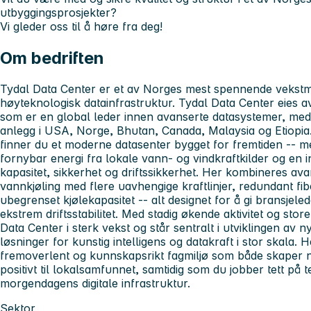
utbyggingsprosjekter?
Vi gleder oss til å høre fra deg!
Om bedriften
Tydal Data Center er et av Norges mest spennende vekstmi
høyteknologisk datainfrastruktur. Tydal Data Center eies 
som er en global leder innen avanserte datasystemer, me
anlegg i USA, Norge, Bhutan, Canada, Malaysia og Etiopia
finner du et moderne datasenter bygget for fremtiden -- m
fornybar energi fra lokale vann- og vindkraftkilder og en i
kapasitet, sikkerhet og driftssikkerhet. Her kombineres ava
vannkjøling med flere uavhengige kraftlinjer, redundant fi
ubegrenset kjølekapasitet -- alt designet for å gi bransjeled
ekstrem driftsstabilitet. Med stadig økende aktivitet og stor
Data Center i sterk vekst og står sentralt i utviklingen av ny
løsninger for kunstig intelligens og datakraft i stor skala. H
fremoverlent og kunnskapsrikt fagmiljø som både skaper n
positivt til lokalsamfunnet, samtidig som du jobber tett på
morgendagens digitale infrastruktur.
Sektor