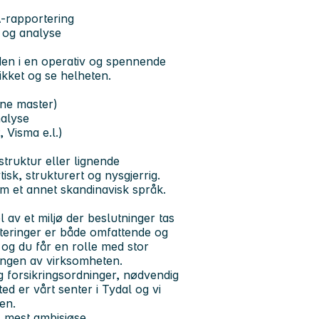
-rapportering
r og analyse
den i en operativ og spennende
ikket og se helheten.
rne master)
nalyse
 Visma e.l.)
struktur eller lignende
tisk, strukturert og nysgjerrig.
um et annet skandinavisk språk.
l av et miljø der beslutninger tas
steringer er både omfattende og
 og du får en rolle med stor
lingen av virksomheten.
g forsikringsordninger, nødvendig
ed er vårt senter i Tydal og vi
en.
s mest ambisiøse