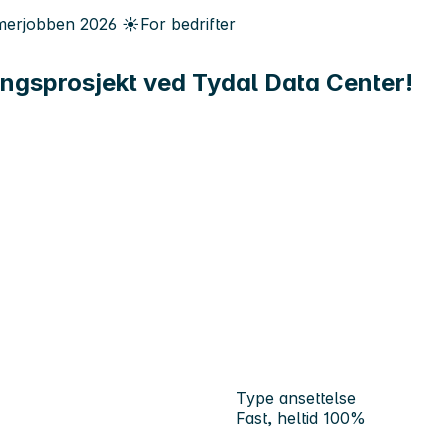
erjobben
2026
☀️
For bedrifter
gingsprosjekt ved Tydal Data Center!
Type ansettelse
Fast, heltid 100%