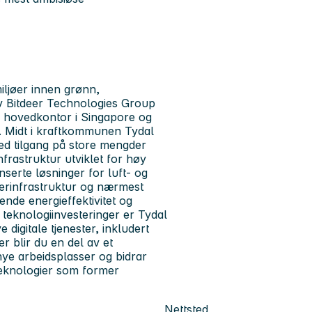
ljøer innen grønn,
av Bitdeer Technologies Group
d hovedkontor i Singapore og
. Midt i kraftkommunen Tydal
ed tilgang på store mengder
nfrastruktur utviklet for høy
nserte løsninger for luft- og
berinfrastruktur og nærmest
ende energieffektivitet og
e teknologiinvesteringer er Tydal
e digitale tjenester, inkludert
er blir du en del av et
ye arbeidsplasser og bidrar
 teknologier som former
Nettsted