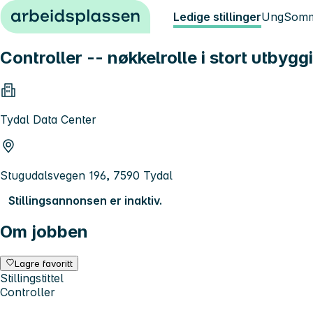
Hopp til innhold
Ledige stillinger
Ung
Somm
Controller -- nøkkelrolle i stort utbyg
Tydal Data Center
Stugudalsvegen 196, 7590 Tydal
Stillingsannonsen er inaktiv.
Om jobben
Lagre favoritt
Stillingstittel
Controller