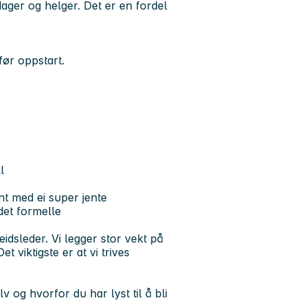
ager og helger. Det er en fordel
 før oppstart.
l
ent med ei super jente
det formelle
idsleder. Vi legger stor vekt på
t viktigste er at vi trives
v og hvorfor du har lyst til å bli