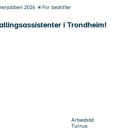
erjobben
2026
☀️
For bedrifter
lkallingsassistenter i Trondheim!
Arbeidstid
Turnus