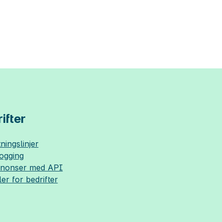
ifter
ningslinjer
logging
nnonser med API
ler for bedrifter