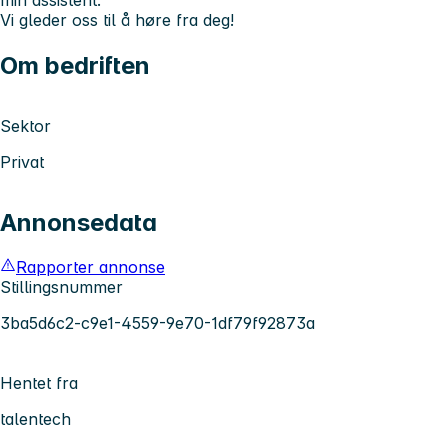
min assistent.
Vi gleder oss til å høre fra deg!
Om bedriften
Sektor
Privat
Annonsedata
Rapporter annonse
Stillingsnummer
3ba5d6c2-c9e1-4559-9e70-1df79f92873a
Hentet fra
talentech