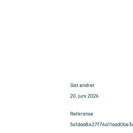
Sist endret
20. juni 2026
Referanse
5a1daa8427f74a11aad0be3