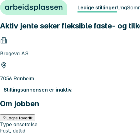
Hopp til innhold
Ledige stillinger
Ung
Somm
Aktiv jente søker fleksible faste- og ti
Brageva AS
7056 Ranheim
Stillingsannonsen er inaktiv.
Om jobben
Lagre favoritt
Type ansettelse
Fast, deltid