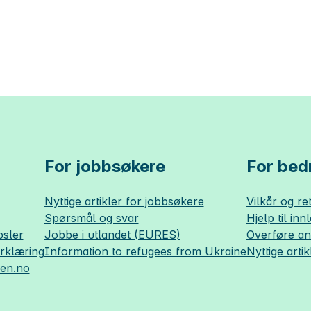
For jobbsøkere
For bedr
Nyttige artikler for jobbsøkere
Vilkår og ret
Spørsmål og svar
Hjelp til inn
sler
Jobbe i utlandet (EURES)
Overføre a
erklæring
Information to refugees from Ukraine
Nyttige artik
sen.no