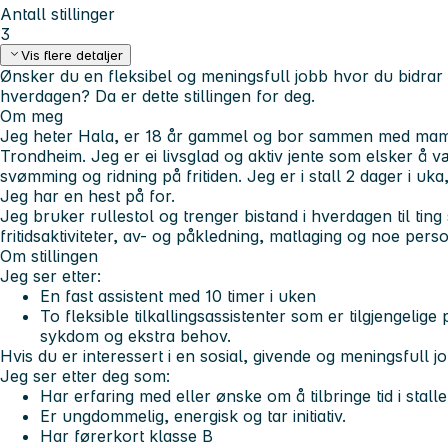
Antall stillinger
3
Vis flere detaljer
Ønsker du en fleksibel og meningsfull jobb hvor du bidrar t
hverdagen? Da er dette stillingen for deg.
Om meg
Jeg heter Hala, er 18 år gammel og bor sammen med ma
Trondheim. Jeg er ei livsglad og aktiv jente som elsker å v
svømming og ridning på fritiden. Jeg er i stall 2 dager i uk
Jeg har en hest på for.
Jeg bruker rullestol og trenger bistand i hverdagen til ting 
fritidsaktiviteter, av- og påkledning, matlaging og noe pers
Om stillingen
Jeg ser etter:
En fast assistent med 10 timer i uken
To fleksible tilkallingsassistenter som er tilgjengelige
sykdom og ekstra behov.
Hvis du er interessert i en sosial, givende og meningsfull jo
Jeg ser etter deg som:
Har erfaring med eller ønske om å tilbringe tid i stal
Er ungdommelig, energisk og tar initiativ.
Har førerkort klasse B