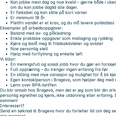
Kan jobbe mest dag og noe kveld – gjerne både i uked
om du kan jobbe dagtid alle dager.
Er fleksibel og kan stille på kort varsel
Er minimum 18 år
Plettfri vandel er et krav, og du må levere politiattest
Eksempler på arbeidsoppgaver:
Bistand med av- og påkledning
Enkle praktiske oppgaver som matlaging og rydding
Kjøre og bistå meg til fritidsaktiviteter og avtaler
Noe personlig stell
Hjelp med forflytning og enkelte løft
Vi tilbyr:
En meningsfull og sosial jobb hvor du gjør en forskjel
Full opplæring – du trenger ingen erfaring fra før
En stilling med mye variasjon og mulighet for å bli kj
Egen kontaktperson i Brageva, som hjelper deg med 
Lønn over BPA-tariffen
Du blir ansatt hos Brageva, men det er jeg som blir din arbe
personlig egnethet og kjemi, ikke utdanning eller erfaring. De
sammen!
Interessert?
Send en søknad til Brageva hvor du forteller litt om deg sel