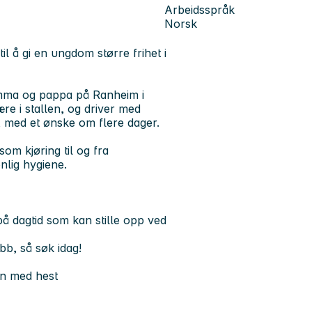
Arbeidsspråk
Norsk
il å gi en ungdom større frihet i
mma og pappa på Ranheim i
ære i stallen, og driver med
a, med et ønske om flere dager.
som kjøring til og fra
onlig hygiene.
 på dagtid som kan stille opp ved
bb, så søk idag!
len med hest