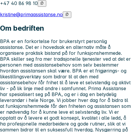
+47 40 86 98 10
kristine@primaassistanse.no
Om bedriften
BPA er en forkortelse for brukerstyrt personlig
assistanse. Det er i hovedsak en alternativ måte å
organisere praktisk bistand på for funksjonshemmede.
BPA skiller seg fra mer tradisjonelle tjenester ved at det er
personen med assistansebehov som selv bestemmer
hvordan assistansen skal være. BPA er et frigjørings- og
likestillingsverktøy som bidrar til at den med
assistansebehov får frihet til å leve et selvstendig og aktivt
liv - på lik linje med andre i samfunnet. Prima Assistanse
har spesialisert seg på BPA, og er i dag en betydelig
leverandør i hele Norge. Vi jobber hver dag for å bidra til
at funksjonshemmede får den friheten og assistansen som
er nødvendig for å kunne leve et selvstendig liv. Vi er
opptatt av å levere et godt konsept, kvalitet i alle ledd, å
ha profesjonelle medarbeidere og gode rutiner, slik at vi
sammen bidrar til en suksessfull hverdag. Nysgjerring på