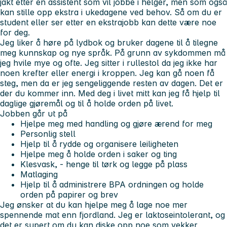
jakt etter en assistent som vil jobbe i helger, men som også
kan stille opp ekstra i ukedagene ved behov. Så om du er
student eller ser etter en ekstrajobb kan dette være noe
for deg.
Jeg liker å høre på lydbok og bruker dagene til å tilegne
meg kunnskap og nye språk. På grunn av sykdommen må
jeg hvile mye og ofte. Jeg sitter i rullestol da jeg ikke har
noen krefter eller energi i kroppen. Jeg kan gå noen få
steg, men da er jeg sengeliggende resten av dagen. Det er
der du kommer inn. Med deg i livet mitt kan jeg få hjelp til
daglige gjøremål og til å holde orden på livet.
Jobben går ut på
Hjelpe meg med handling og gjøre ærend for meg
Personlig stell
Hjelp til å rydde og organisere leiligheten
Hjelpe meg å holde orden i saker og ting
Klesvask, - henge til tørk og legge på plass
Matlaging
Hjelp til å administrere BPA ordningen og holde
orden på papirer og brev
Jeg ønsker at du kan hjelpe meg å lage noe mer
spennende mat enn fjordland. Jeg er laktoseintolerant, og
det er supert om du kan diske opp noe som vekker