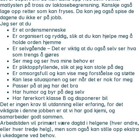
matlysten på tross av laktosebegrensning. Kanskje også
lage opp retter som kan fryses. Da kan jeg også spise de
dagene du ikke er på jobb.
Jeg ser at du
Er et ordensmenneske
Er organisert og ryddig, slik at du kan hjelpe meg å
holde orden hjemme
Er selvgående – Det er viktig at du også selv ser hva
som trengs å gjøres
Ser meg og ser hva mine behov er
Er pliktoppfyllende, slik at jeg kan stole på deg
Er omsorgsfull og kan vise meg forståelse og støtte
Kan lese situasjonen og ser når det er nok for meg
Passer på at jeg har det bra
Har humor og byr på deg selv
Har førerkort klasse B og disponerer bil
Det er ingen krav til utdanning eller erfaring, for det
viktigste i denne jobben er at vi har god kjemi, og
samarbeider godt sammen.
Arbeidstiden
vil primært være dagtid i helgene (hver andre,
eller hver tredje helg), men som også kan stille opp ekstra
i ukedagene ved behov.