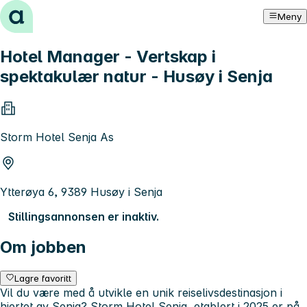
Hopp til innhold
Meny
Hotel Manager - Vertskap i
spektakulær natur - Husøy i Senja
Storm Hotel Senja As
Ytterøya 6, 9389 Husøy i Senja
Stillingsannonsen er inaktiv.
Om jobben
Lagre favoritt
Vil du være med å utvikle en unik reiselivsdestinasjon i
hjertet av Senja? Storm Hotel Senja, etablert i 2025 er på