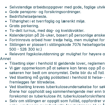
Selvstendige arbeidsoppgaver med gode, faglige utvik
Gode pensjons- og forsikringsordninger.
Bedriftshelsetjeneste.
Tilhørighet i et tverrfaglig og lærerikt miljø.
Gratis parkering.
To-delt turnus, med dag- og kveldsvakter.
Kalenderplan på 26-uker, basert på personlige ønske
Fortrinnsvis arbeid hver tredje helg, men mulighet f
Stillingen er plassert i stillingskode 7076 helsefagarb
500 - 528 300 kr.)
Relevant fagskoleutdanning gir mulighet for høyere a
Annet
Tilsetting skjer i henhold til gjeldende lover, reglement
Vi gjør oppmerksom på at søkere kan føres opp på off
søkeren har bedt om anonymitet. Dette blir du så fall
Ved tilsetting må gyldig politiattest i henhold til hel
fremlegges før tiltredelse.
Ved tilsetting kreves tuberkuloseundersøkelse for søk
årene har oppholdt seg sammenhengende mer enn tr
forekomst av tuberkulose iht. tuberkuloseforskriftens 
Selv om stillingen er oppgitt som fulltid, oppfordrer vi 