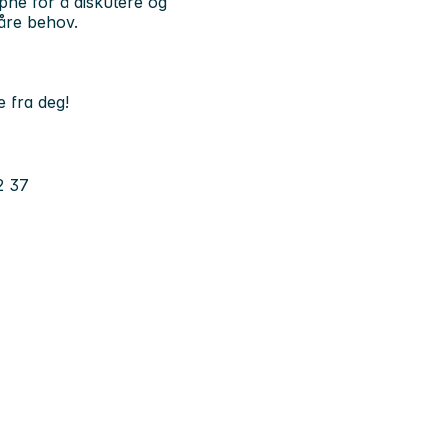
åpne for å diskutere og
våre behov.
e fra deg!
2 37