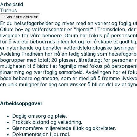
Arbeidstid
Turnus
Vis flere detaljer
Er du helsefagarbeider og trives med en variert og faglig 
Otium bo- og velferdssenter er "hjertet" i Tromsdalen, der 
livsglede for våre beboere. Otium har fokus på personsentr
for å ivareta beboernes integritet og for å skape et godt til
er nytenkende og benytter velferdsteknologiske løsninger 
Avdeling Fredheim har nå en ledig stilling som helsefagarb
bogrupper med totalt 20 plasser, tilrettelagt for personer
muligheten til å bidra i et fagmiljø med fokus på personsen
tilnærming og tverrfaglig samarbeid. Avdelingen har et foku
både beboere og ansatte, som er med på å fremme livskval
en unik mulighet for deg som ønsker å bli en del av et dyn
Arbeidsoppgaver
Daglig omsorg og pleie.
Praktisk bistand og veiledning.
Gjennomføre miljørettede tiltak og aktiviteter.
Dokumentasjon i journal.