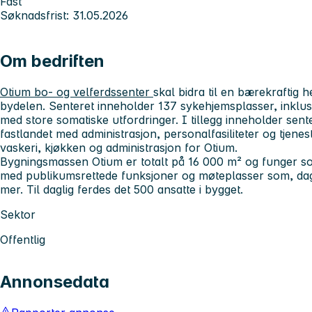
Fast
Søknadsfrist: 31.05.2026
Om bedriften
Otium bo- og velferdssenter
skal bidra til en bærekraftig 
bydelen. Senteret inneholder 137 sykehjemsplasser, inklusi
med store somatiske utfordringer. I tillegg inneholder sen
fastlandet med administrasjon, personalfasiliteter og tjene
vaskeri, kjøkken og administrasjon for Otium.
Bygningsmassen Otium er totalt på 16 000 m² og funger s
med publikumsrettede funksjoner og møteplasser som, dags
mer. Til daglig ferdes det 500 ansatte i bygget.
Sektor
Offentlig
Annonsedata