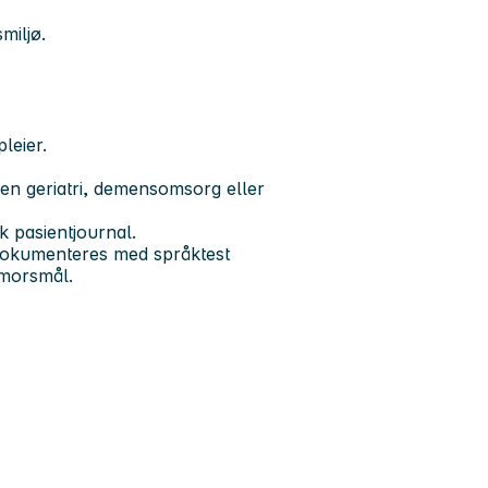
miljø.
leier.
nen geriatri, demensomsorg eller
k pasientjournal.
dokumenteres med språktest
 morsmål.