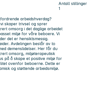
Antall stillinger
1
utfordrende arbeidshverdag?
vi skaper trivsel og sprer
ert omsorg i det daglige arbeidet
passet miljø for våre beboere. Vi
der det er hensiktsmessig.
eider. Avdelingen består av to
 med demenslidelser. Her får du
trert omsorg, miljøterapeutisk
s på å skape et positive miljø for
itet ovenfor beboerne. Dette er
amisk og støttende arbeidsmiljø.