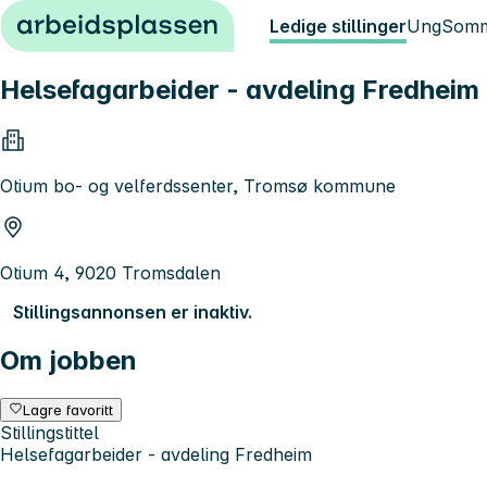
Hopp til innhold
Ledige stillinger
Ung
Somm
Helsefagarbeider - avdeling Fredheim
Otium bo- og velferdssenter, Tromsø kommune
Otium 4, 9020 Tromsdalen
Stillingsannonsen er inaktiv.
Om jobben
Lagre favoritt
Stillingstittel
Helsefagarbeider - avdeling Fredheim