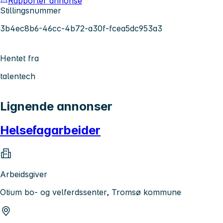
Rapporter annonse
Stillingsnummer
3b4ec8b6-46cc-4b72-a30f-fcea5dc953a3
Hentet fra
talentech
Lignende annonser
Helsefagarbeider
Arbeidsgiver
Otium bo- og velferdssenter, Tromsø kommune