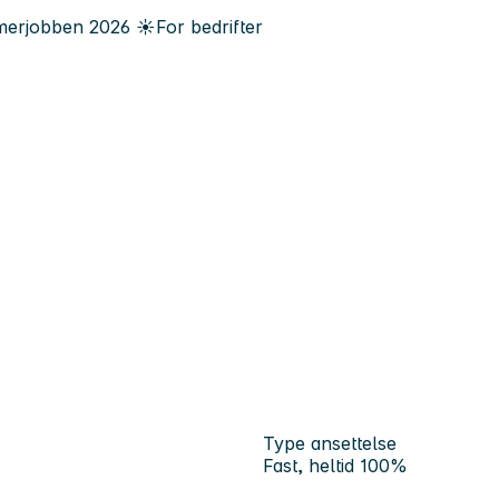
erjobben
2026
☀️
For bedrifter
Type ansettelse
Fast, heltid 100%