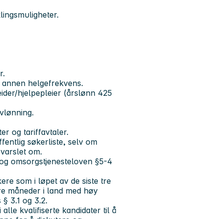
lingsmuligheter.
r.
or annen helgefrekvens.
eider/hjelpepleier (årslønn 425
vlønning.
er og tariffavtaler.
entlig søkerliste, selv om
 varslet om.
se- og omsorgstjenesteloven §5-4
ere som i løpet av de siste tre
e måneder i land med høy
§ 3.1 og 3.2.
alle kvalifiserte kandidater til å