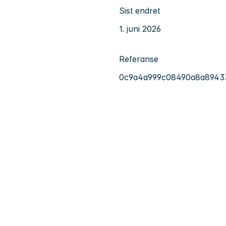
Sist endret
1. juni 2026
Referanse
0c9a4a999c08490a8a8943