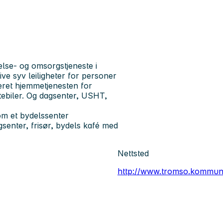
helse- og omsorgstjeneste i
ve syv leiligheter for personer
teret hjemmetjenesten for
stebiler. Og dagsenter, USHT,
om et bydelssenter
enter, frisør, bydels kafé med
Nettsted
http://www.tromso.kommun